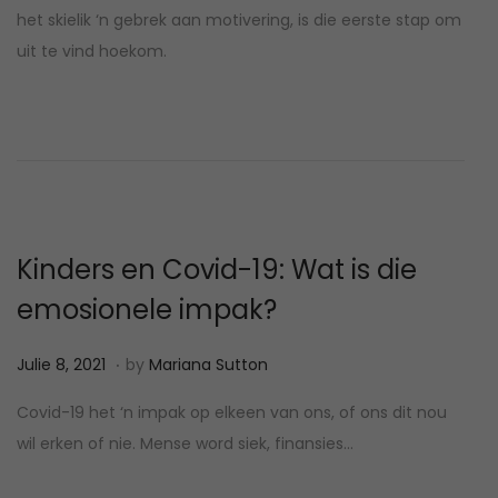
d
1
het skielik ‘n gebrek aan motivering, is die eerste stap om
o
8
uit te vind hoekom.
n
,
2
0
2
2
Kinders en Covid-19: Wat is die
emosionele impak?
.
P
M
Julie 8, 2021
by
Mariana Sutton
o
a
Covid-19 het ‘n impak op elkeen van ons, of ons dit nou
s
a
wil erken of nie. Mense word siek, finansies…
t
r
e
t