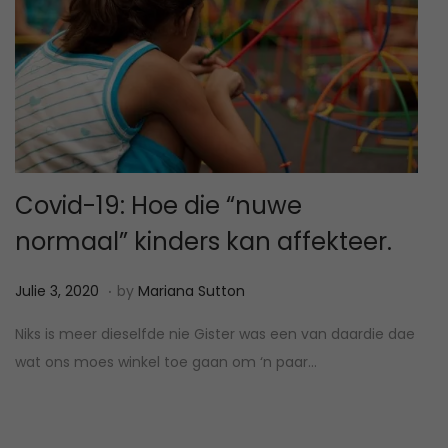
Covid-19: Hoe die “nuwe
normaal” kinders kan affekteer.
.
P
M
Julie 3, 2020
by
Mariana Sutton
o
a
Niks is meer dieselfde nie Gister was een van daardie dae
s
a
wat ons moes winkel toe gaan om ‘n paar…
t
r
e
t
d
1