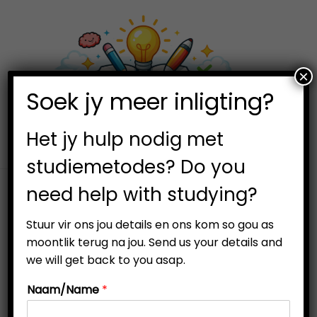
×
0
Soek jy meer inligting?
S
S
k
k
i
i
Het jy hulp nodig met
p
p
studiemetodes? Do you
t
t
need help with studying?
o
o
n
c
Stuur vir ons jou details en ons kom so gou as
a
o
moontlik terug na jou. Send us your details and
v
n
we will get back to you asap.
i
t
Naam/Name
*
g
e
a
n