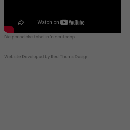
Die periodieke tabel in 'n neutedop
Website Developed by
Red Thorns Design