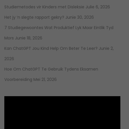
Studiemetodes vir Kinders met Disleksie
Julie 6, 2026
Het jy ‘n slegte rapport gekry?
Junie 30, 2026
7 Studiegewoontes Wat Produktief Lyk Maar Eintlik Tyd
Mors
Junie 18, 2026
Kan ChatGPT Jou Kind Help Om Beter Te Leer?
Junie 2,
2026
Hoe Om ChatGPT Te Gebruik Tydens Eksamen
Voorbereiding
Mei 21, 2026