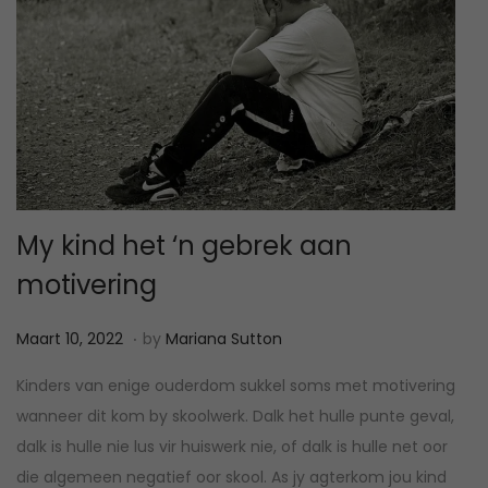
My kind het ‘n gebrek aan
motivering
.
P
M
Maart 10, 2022
by
Mariana Sutton
o
a
Kinders van enige ouderdom sukkel soms met motivering
s
a
wanneer dit kom by skoolwerk. Dalk het hulle punte geval,
t
r
dalk is hulle nie lus vir huiswerk nie, of dalk is hulle net oor
e
t
die algemeen negatief oor skool. As jy agterkom jou kind