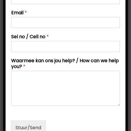
t
t
h
Email
*
i
e
l
o
p
n
?
Sel no / Cell no
*
*
*
Waarmee kan ons jou help? / How can we help
you?
*
Stuur/Send