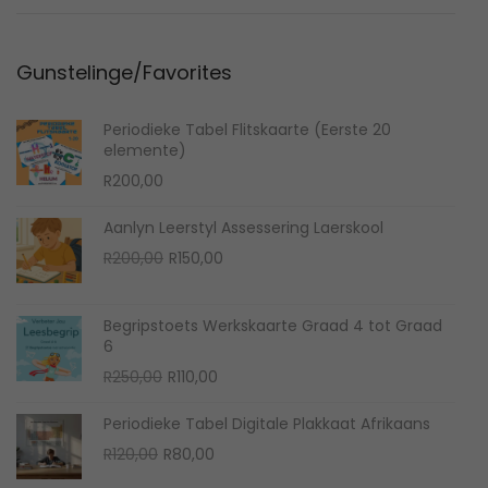
o
8
n
,
Gunstelinge/Favorites
2
0
Periodieke Tabel Flitskaarte (Eerste 20
2
elemente)
2
R
200,00
Aanlyn Leerstyl Assessering Laerskool
O
C
R
200,00
R
150,00
r
u
i
r
Begripstoets Werkskaarte Graad 4 tot Graad
g
r
6
i
e
O
C
R
250,00
R
110,00
n
n
r
u
Periodieke Tabel Digitale Plakkaat Afrikaans
a
t
i
r
O
C
R
120,00
R
80,00
l
p
g
r
r
u
p
r