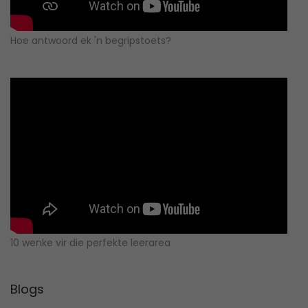
Hoe antwoord ek 'n begripstoets?
10 wenke vir die perfekte leerarea
Blogs