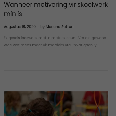
Wanneer motivering vir skoolwerk
min is
.
P
M
Augustus 18, 2020
by
Mariana Sutton
o
a
Ek gesels laasweek met ‘n matriek seun. Vra die gewone
s
a
vrae wat mens maar vir matrieks vra. “Wat gaan jy…
t
r
e
t
d
1
o
8
n
,
2
0
2
2