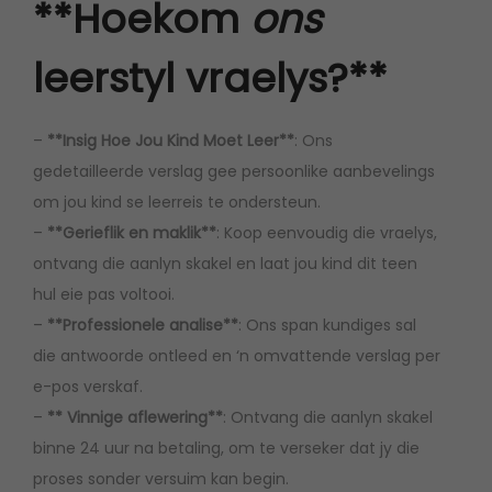
**Hoekom
ons
a
e
leerstyl vraelys?**
r
s
–
**Insig Hoe Jou Kind Moet Leer**
: Ons
k
gedetailleerde verslag gee persoonlike aanbevelings
o
om jou kind se leerreis te ondersteun.
o
–
**Gerieflik en maklik**
: Koop eenvoudig die vraelys,
l
ontvang die aanlyn skakel en laat jou kind dit teen
q
hul eie pas voltooi.
u
–
**Professionele analise**
: Ons span kundiges sal
a
die antwoorde ontleed en ‘n omvattende verslag per
n
e-pos verskaf.
t
–
** Vinnige aflewering**
: Ontvang die aanlyn skakel
i
binne 24 uur na betaling, om te verseker dat jy die
t
proses sonder versuim kan begin.
y