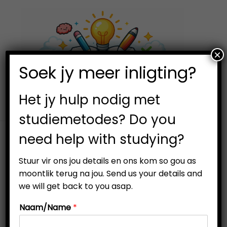
×
0
Soek jy meer inligting?
S
S
k
k
i
i
Het jy hulp nodig met
p
p
studiemetodes? Do you
t
t
need help with studying?
o
o
n
c
Stuur vir ons jou details en ons kom so gou as
PREVIOUS
NEXT
a
o
moontlik terug na jou. Send us your details and
v
n
we will get back to you asap.
i
t
-25%
Naam/Name
*
g
e
a
n