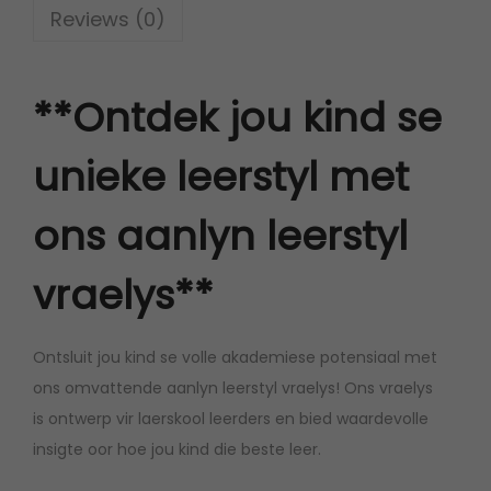
Reviews (0)
s
t
y
**Ontdek jou kind se
l
A
unieke leerstyl met
s
s
ons aanlyn leerstyl
e
s
vraelys**
s
e
Ontsluit jou kind se volle akademiese potensiaal met
r
ons omvattende aanlyn leerstyl vraelys! Ons vraelys
i
is ontwerp vir laerskool leerders en bied waardevolle
n
insigte oor hoe jou kind die beste leer.
g
L