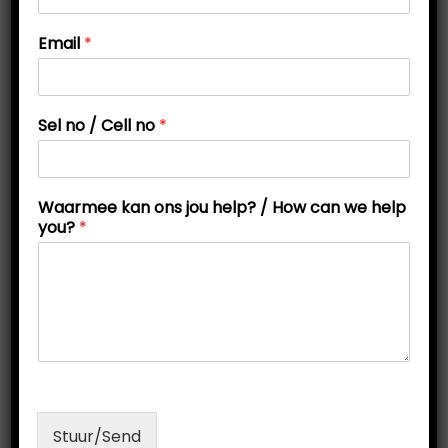
t
t
Email
*
i
o
n
Sel no / Cell no
*
W
Waarmee kan ons jou help? / How can we help
a
you?
*
a
r
m
e
e
C
e
l
l
W
Stuur/Send
a