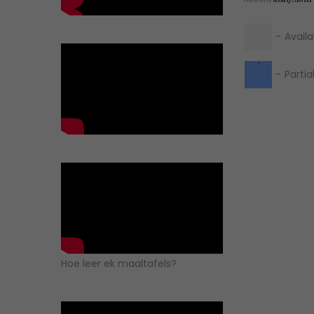
Powered by
Booking Calendar
-
Availa
·
-
Partia
Hoe leer ek maaltafels?