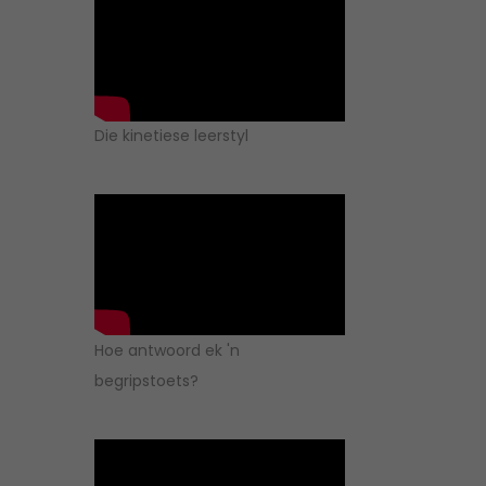
Die kinetiese leerstyl
Hoe antwoord ek 'n
begripstoets?