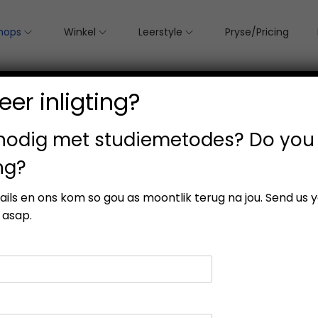
hops
Winkel
Leerstyle
Pryse/Pricing
er inligting?
 nodig met studiemetodes? Do you
ng?
etails en ons kom so gou as moontlik terug na jou. Send us 
 asap.
n jou punte met soveel a
e studiemetodes werkswi
ieke
elke dag
gebruik.