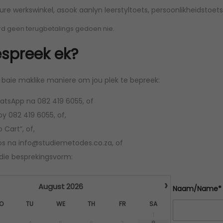
 3 ure werkswinkel, asook aanlyn leerstyltoets, persoonlikheidstoe
n
n
a
t
d geen terugbetalings gedoen nie.
l
p
spreek ek?
p
r
r
i
r baie maklike maniere om jou plek te bepreek:
i
c
c
e
atsApp na 082 419 6055, of
e
i
by 082 419 6055, of,
w
s
o Cart”, of,
a
:
os na info@studiemetodes.co.za, of
s
R
rdie besprekingsvorm:
:
1
R
4
›
August
2026
Naam/Name*
2
9
O
TU
WE
TH
FR
SA
5
9
1
0
,