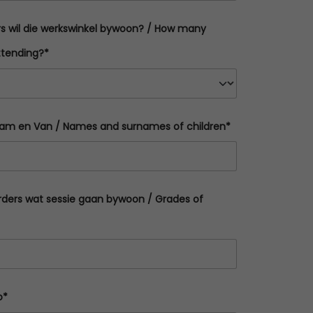
rs wil die werkswinkel bywoon? / How many
ttending?*
aam en Van / Names and surnames of children*
rders wat sessie gaan bywoon / Grades of
o*