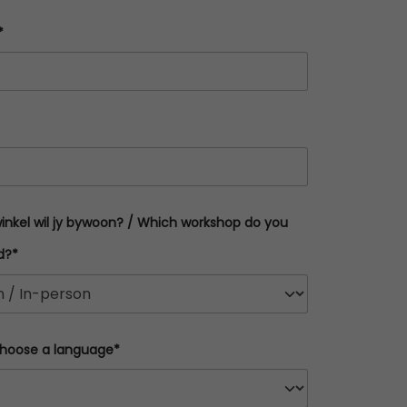
*
inkel wil jy bywoon? / Which workshop do you
d?*
 Choose a language*