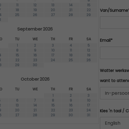
3
4
5
6
7
8
0
11
12
13
14
15
0
0
Van/Surname
7
18
19
20
21
22
,
0
4
25
26
27
28
29
1
0
.
September
2026
0
.
O
TU
WE
TH
FR
SA
Email*
1
2
3
4
5
7
8
9
10
11
12
4
15
16
17
18
19
1
22
23
24
25
26
8
29
30
Watter werksw
October
2026
want to atten
O
TU
WE
TH
FR
SA
1
2
3
5
6
7
8
9
10
2
13
14
15
16
17
9
20
21
22
23
24
Kies 'n taal /
6
27
28
29
30
31