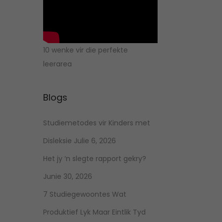
10 wenke vir die perfekte
leerarea
Blogs
Studiemetodes vir Kinders met
Disleksie
Julie 6, 2026
Het jy ‘n slegte rapport gekry?
Junie 30, 2026
7 Studiegewoontes Wat
Produktief Lyk Maar Eintlik Tyd