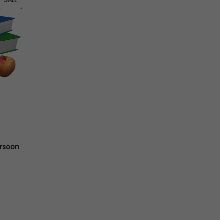
SALE
R
O
D
U
C
T
O
N
S
A
ersoon
L
E