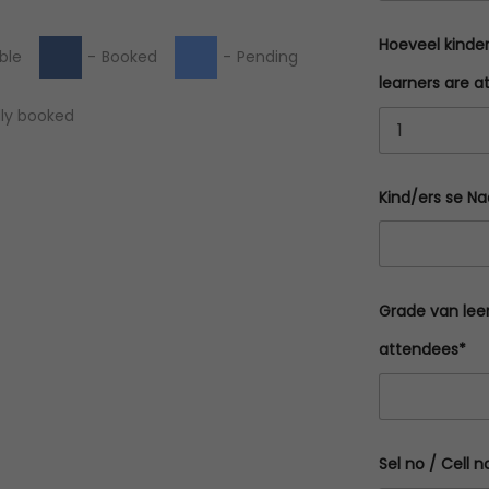
Hoeveel kinde
ble
-
Booked
-
Pending
learners are a
lly booked
Kind/ers se N
Grade van lee
attendees*
Sel no / Cell n