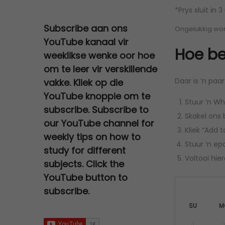
n
n
0
.
c
e
2
0
a
:
*Prys sluit in
a
t
0
e
i
0
,
s
R
l
p
Subscribe aan ons
Ongelukkig wor
.
w
s
0
0
:
2
p
r
YouTube kanaal vir
a
:
,
0
R
7
Hoe be
r
i
weeklikse wenke oor hoe
s
R
0
.
3
0
i
c
om te leer vir verskillende
:
6
0
0
,
c
e
Daar is ‘n paa
vakke. Kliek op die
R
7
.
0
0
e
i
YouTube knoppie om te
1
9
,
0
Stuur ‘n Wh
w
s
subscribe. Subscribe to
2
,
0
.
Skakel ons 
a
:
our YouTube channel for
0
0
0
Kliek “Add t
s
R
0
0
weekly tips on how to
.
:
9
Stuur ‘n ep
,
.
study for different
R
5
Voltooi hie
0
subjects. Click the
2
,
0
YouTube button to
5
0
.
subscribe.
0
0
SU
M
,
.
0