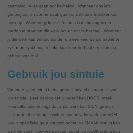
saamsing. Alles gaan oor herhaling. Wanneer ons iets
genoeg oor en oor herhaal, gaan ons dit baie makliker kan
herroep. Wanneer jy leer vir ‘n toets is dit belangrik om
hardop te praat en die werk oor en oor te herhaal. Wanneer
jy die werk kan onthou sonder om een keer op jou papier te
kyk, moet jy dit nog ‘n hele paar keer herhaal om dit in jou
geheue vas te lê.
Gebruik jou sintuie
Wanneer jy leer vir ‘n toets, gebruik soveel as moontlik van
jou sintuie. Leer hardop dat jy jouself kan HOOR, maak
kleurvolle opsommings dat jy jou werk kan SIEN, gebruik
flitskaarte of skryf op ‘n witbord sodat jy die werk kan VOEL,
kou ‘n spesifieke geur kougom sodat jou SMAAK sintuig kan
werk en spuit ‘n sekere parfuum sodat jou REUK sintuig kan