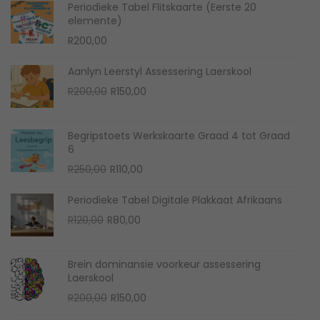
Periodieke Tabel Flitskaarte (Eerste 20
v
elemente)
e
R
200,00
r
i
Aanlyn Leerstyl Assessering Laerskool
n
R
200,00
R
150,00
g
v
Begripstoets Werkskaarte Graad 4 tot Graad
6
i
R
250,00
R
110,00
r
s
Periodieke Tabel Digitale Plakkaat Afrikaans
k
R
120,00
R
80,00
o
o
Brein dominansie voorkeur assessering
l
Laerskool
w
R
200,00
R
150,00
e