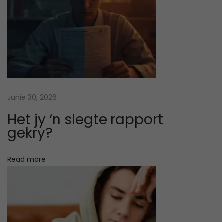
”
k
i
n
d
e
r
Junie 30, 2026
s
Het jy ‘n slegte rapport
k
gekry?
a
n
Read more
a
f
f
e
k