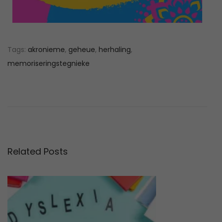
Tags
:
akronieme
,
geheue
,
herhaling
,
memoriseringstegnieke
C
o
v
i
d
-
Related Posts
1
9
:
H
o