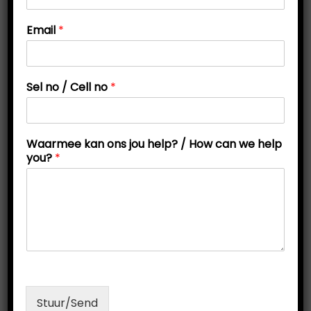
Email
*
n
Sel no / Cell no
*
o
/
H
o
Waarmee kan ons jou help? / How can we help
w
you?
*
Memoriseringstegnieke wat werk
.
.
Stuur/Send
P
P
M
Julie 10, 2020
by
Mariana Sutton
Memorisering