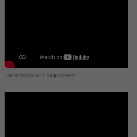
Hoe antwoord ek 'n begripstoets?