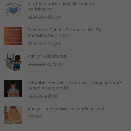
2 tot 12 maal en deel flitskaarte en
r
werkskaarte
k
R
200,00
R
150,00
m
i
Periodieke Tabel - Flitskaarte (1-118),
Werkskaarte & Notas
n
R
300,00
R
270,00
i
s
Aanlyn Videokursus
R
1200,00
R
679,00
E-boekie: Hoe beantwoord ek 'n begripstoets?
Graad 4 tot graad 6
R
250,00
R
95,00
Aanlyn Leerstyl Assessering Hoërskool
R
150,00