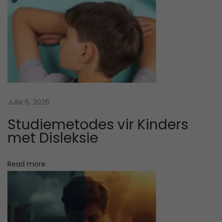
e
d
i
e
“
n
u
Julie 6, 2026
w
e
Studiemetodes vir Kinders
n
met Disleksie
o
r
Read more
m
a
a
l