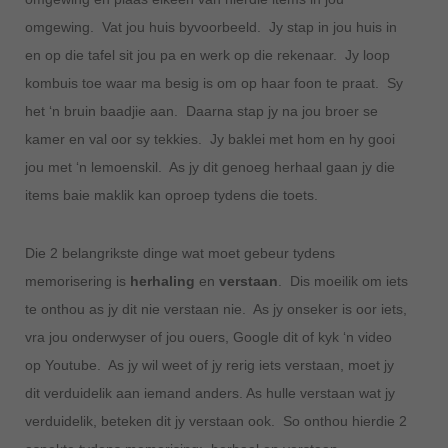
omgewing. Vat jou huis byvoorbeeld. Jy stap in jou huis in
en op die tafel sit jou pa en werk op die rekenaar. Jy loop
kombuis toe waar ma besig is om op haar foon te praat. Sy
het ‘n bruin baadjie aan. Daarna stap jy na jou broer se
kamer en val oor sy tekkies. Jy baklei met hom en hy gooi
jou met ‘n lemoenskil. As jy dit genoeg herhaal gaan jy die
items baie maklik kan oproep tydens die toets.
Die 2 belangrikste dinge wat moet gebeur tydens
memorisering is
herhaling
en
verstaan
. Dis moeilik om iets
te onthou as jy dit nie verstaan nie. As jy onseker is oor iets,
vra jou onderwyser of jou ouers, Google dit of kyk ‘n video
op Youtube. As jy wil weet of jy rerig iets verstaan, moet jy
dit verduidelik aan iemand anders. As hulle verstaan wat jy
verduidelik, beteken dit jy verstaan ook. So onthou hierdie 2