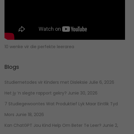
10 wenke vir die perfekte leerarea
Blogs
Studiemetodes vir Kinders met Disleksie
Julie 6, 2026
Het jy ‘n slegte rapport gekry?
Junie 30, 2026
7 Studiegewoontes Wat Produktief Lyk Maar Eintlik Tyd
Mors
Junie 18, 2026
Kan ChatGPT Jou Kind Help Om Beter Te Leer?
Junie 2,