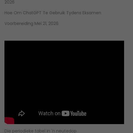
2026
Hoe Om ChatGPT Te Gebruik Tydens Eksamen
Voorbereiding
Mei 21, 2026
Die periodieke tabel in 'n neutedop