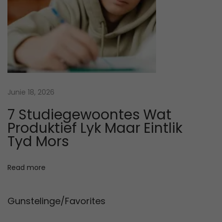
t
e
e
r
.
W
a
Junie 18, 2026
n
7 Studiegewoontes Wat
n
Produktief Lyk Maar Eintlik
e
Tyd Mors
e
r
Read more
m
o
Gunstelinge/Favorites
t
i