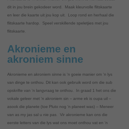
dit in jou brein gekodeer word. Maak kleurvolle flitskaarte
en leer die kaarte uit jou kop uit. Loop rond en herhaal die
flitskaarte hardop. Speel verskillende speletjies met jou
flitskaarte.
Akronieme en
akroniem sinne
Akronieme en akroniem sinne is ‘n goeie manier om ‘n lys
van dinge te onthou. Dit kan ook gebruik word om die sub
opskrifte van ‘n langvraag te onthou. In graad 1 het ons die
vokale geleer met ‘n akroniem sin – arme ek is oupa uil –
asook die planete (toe Pluto nog ‘n planeet was) – Meneer
van as my jas sal u nie pas. Vir akronieme kan ons die
eerste letters van die lys wat ons moet onthou vat en ‘n