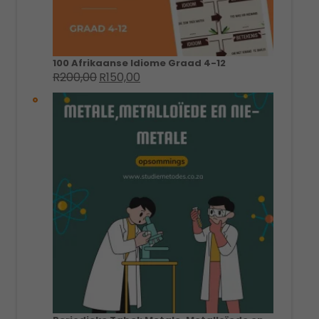
100 Afrikaanse Idiome Graad 4-12
R
200,00
R
150,00
Original
Current
price
price
was:
is:
R200,00.
R150,00.