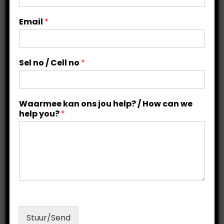
*
Email
*
w
e
W
a
Sel no / Cell no
*
a
r
m
e
Waarmee kan ons jou help? / How can we
e
help you?
*
Stuur/Send