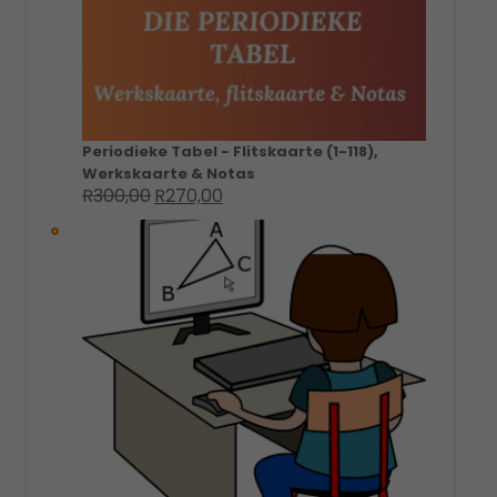
Periodieke Tabel - Flitskaarte (1-118),
Werkskaarte & Notas
R
300,00
R
270,00
Original
Current
price
price
was:
is:
R300,00.
R270,00.