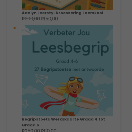
Aanlyn Leerstyl Assessering Laerskool
R
200,00
R
150,00
Original
Current
price
price
was:
is:
R200,00.
R150,00.
Begripstoets Werkskaarte Graad 4 tot
Graad 6
R
250,00
R
110,00
Original
Current