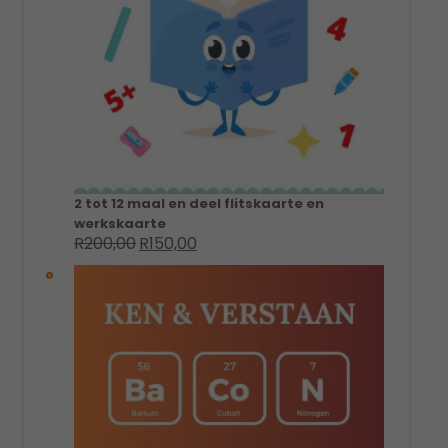
2 tot 12 maal en deel flitskaarte en
werkskaarte
R
200,00
R
150,00
Original
Current
price
price
was:
is:
R200,00.
R150,00.