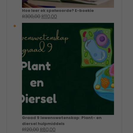
Hoe leer ek spelwoorde? E-boekie
R
300,00
R
110,00
Original
Current
price
price
was:
is:
R300,00.
R110,00.
Graad 9 lewenswetenskap: Plant- en
diersel hulpmiddels
R
120,00
R
80,00
Original
Current