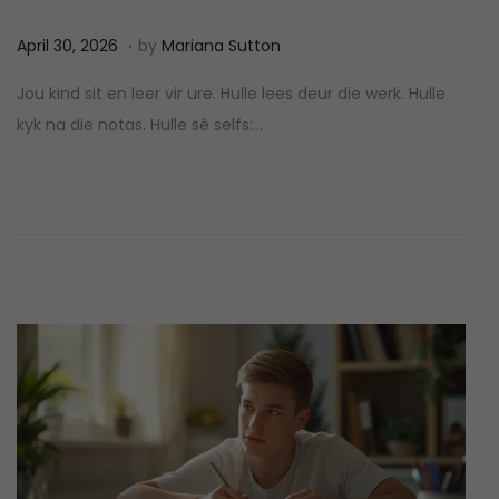
.
P
A
April 30, 2026
by
Mariana Sutton
o
p
Jou kind sit en leer vir ure. Hulle lees deur die werk. Hulle
s
r
kyk na die notas. Hulle sê selfs:…
t
i
e
l
d
3
o
0
n
,
2
0
2
6