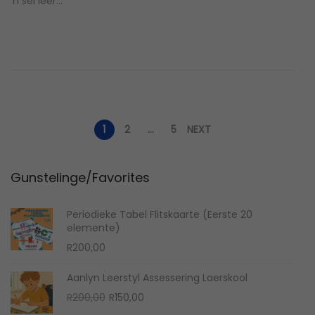
‘n sel leer…
e
2
d
,
o
2
n
0
2
5
P
1
2
…
5
NEXT
o
Gunstelinge/Favorites
s
Periodieke Tabel Flitskaarte (Eerste 20
elemente)
t
R
200,00
Aanlyn Leerstyl Assessering Laerskool
s
O
C
R
200,00
R
150,00
r
u