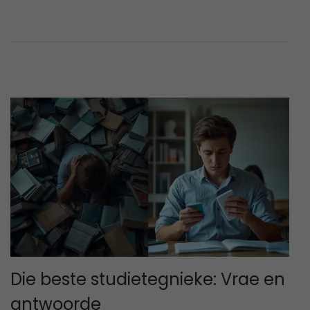
e
2
d
,
o
2
n
0
2
6
Die beste studietegnieke: Vrae en
antwoorde