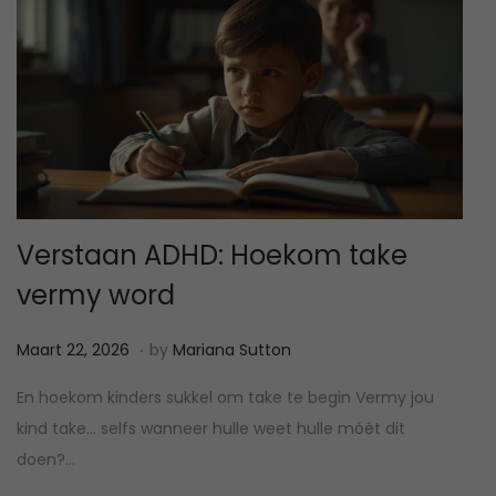
Verstaan ADHD: Hoekom take
vermy word
.
P
M
Maart 22, 2026
by
Mariana Sutton
o
a
En hoekom kinders sukkel om take te begin Vermy jou
s
a
kind take… selfs wanneer hulle weet hulle móét dit
t
r
doen?…
e
t