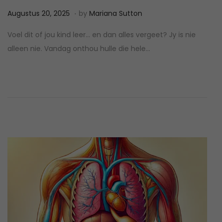
.
P
A
Augustus 20, 2025
by
Mariana Sutton
o
u
Voel dit of jou kind leer… en dan alles vergeet? Jy is nie
s
g
alleen nie. Vandag onthou hulle die hele…
t
u
e
s
d
t
o
u
n
s
2
0
,
2
0
2
5