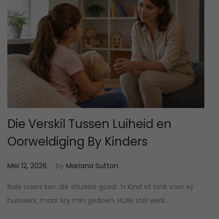
Die Verskil Tussen Luiheid en
Oorweldiging By Kinders
.
P
M
Mei 12, 2026
by
Mariana Sutton
o
e
Baie ouers ken die situasie goed. ’n Kind sit lank voor sy
s
i
huiswerk, maar kry min gedoen. Hulle stel werk…
t
1