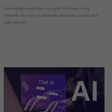
o
u
Baie leerders spandeer ure agter hul boeke, maar
s
n
wanneer die toets of eksamen aanbreek, voel dit asof
t
i
hulle niks kan…
e
e
d
1
o
8
n
,
2
0
2
6