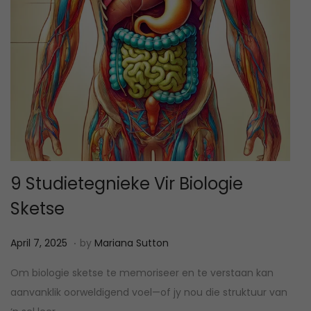
9 Studietegnieke Vir Biologie
Sketse
.
P
M
April 7, 2025
by
Mariana Sutton
o
e
Om biologie sketse te memoriseer en te verstaan kan
s
i
aanvanklik oorweldigend voel—of jy nou die struktuur van
t
1