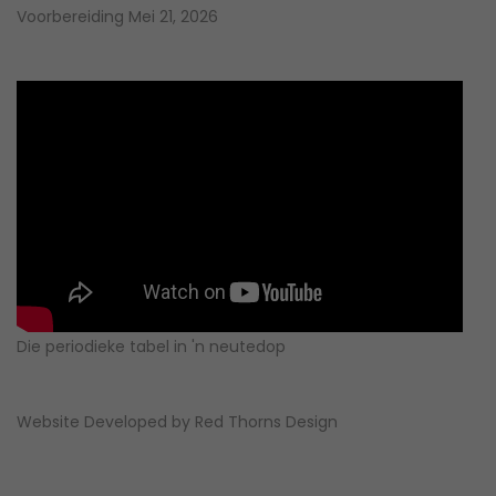
Voorbereiding
Mei 21, 2026
Die periodieke tabel in 'n neutedop
Website Developed by
Red Thorns Design