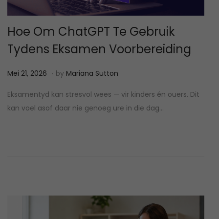
Hoe Om ChatGPT Te Gebruik
Tydens Eksamen Voorbereiding
.
P
M
Mei 21, 2026
by
Mariana Sutton
o
e
Eksamentyd kan stresvol wees — vir kinders én ouers. Dit
s
i
kan voel asof daar nie genoeg ure in die dag…
t
2
e
1
d
,
o
2
n
0
2
6