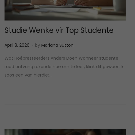
Studie Wenke vir Top Studente
.
P
A
April 8, 2026
by
Mariana Sutton
o
p
Wat Hoëpresteerders Anders Doen Wanneer studente
s
r
raad ontvang rakende hoe om te leer, klink dit gewoonlik
t
i
soos een van hierdie:…
e
l
d
8
o
,
n
2
0
2
6