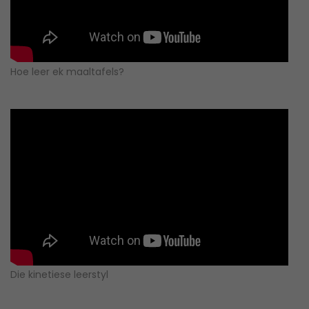
Hoe leer ek maaltafels?
Die kinetiese leerstyl