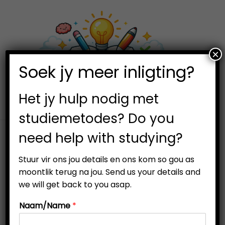
×
0
Soek jy meer inligting?
S
S
k
k
i
i
Het jy hulp nodig met
p
p
studiemetodes? Do you
t
t
need help with studying?
o
o
n
c
Stuur vir ons jou details en ons kom so gou as
a
o
moontlik terug na jou. Send us your details and
v
n
we will get back to you asap.
i
t
Naam/Name
*
g
e
a
n