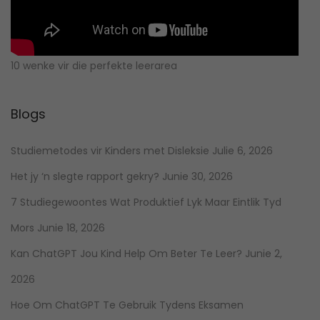
10 wenke vir die perfekte leerarea
Blogs
Studiemetodes vir Kinders met Disleksie
Julie 6, 2026
Het jy ‘n slegte rapport gekry?
Junie 30, 2026
7 Studiegewoontes Wat Produktief Lyk Maar Eintlik Tyd
Mors
Junie 18, 2026
Kan ChatGPT Jou Kind Help Om Beter Te Leer?
Junie 2,
2026
Hoe Om ChatGPT Te Gebruik Tydens Eksamen