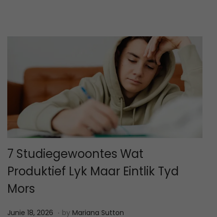
n
,
2
0
2
6
7 Studiegewoontes Wat
Produktief Lyk Maar Eintlik Tyd
Mors
.
P
J
Junie 18, 2026
by
Mariana Sutton