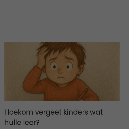
d
2
o
2
n
,
2
0
2
6
Hoekom vergeet kinders wat
hulle leer?