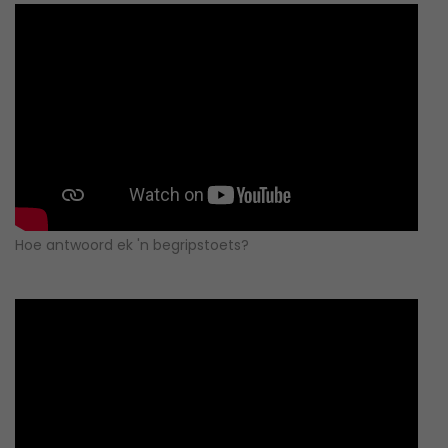
Hoe antwoord ek 'n begripstoets?