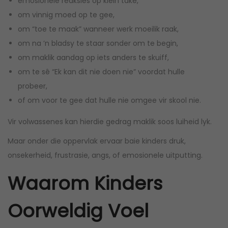
emosionele reaksies op klein take,
om vinnig moed op te gee,
om “toe te maak” wanneer werk moeilik raak,
om na ’n bladsy te staar sonder om te begin,
om maklik aandag op iets anders te skuiff,
om te sê “Ek kan dit nie doen nie” voordat hulle
probeer,
of om voor te gee dat hulle nie omgee vir skool nie.
Vir volwassenes kan hierdie gedrag maklik soos luiheid lyk.
Maar onder die oppervlak ervaar baie kinders druk,
onsekerheid, frustrasie, angs, of emosionele uitputting.
Waarom Kinders
Oorweldig Voel