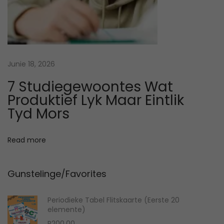
t
a
:
t
G
P
T
Junie 18, 2026
T
7 Studiegewoontes Wat
e
Produktief Lyk Maar Eintlik
G
Tyd Mors
e
b
Read more
r
u
Gunstelinge/Favorites
i
k
Periodieke Tabel Flitskaarte (Eerste 20
T
elemente)
y
R
200,00