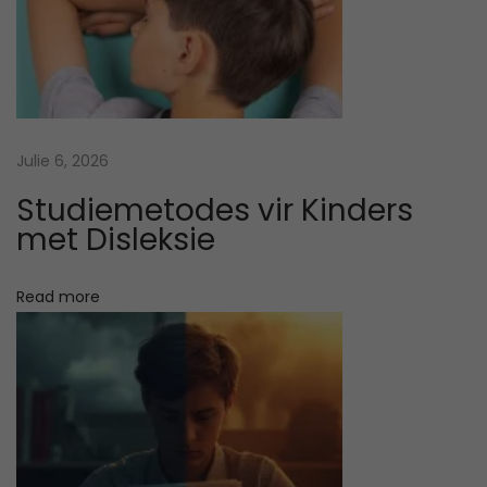
e
n
t
e
a
g
n
v
Julie 6, 2026
i
e
Studiemetodes vir Kinders
i
k
met Disleksie
e
g
:
Read more
a
V
r
s
a
e
i
e
n