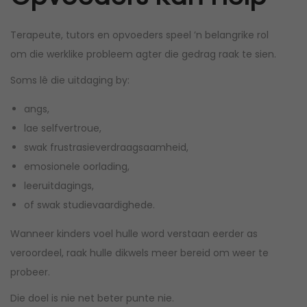
Terapeute, tutors en opvoeders speel ’n belangrike rol
om die werklike probleem agter die gedrag raak te sien.
Soms lê die uitdaging by:
angs,
lae selfvertroue,
swak frustrasieverdraagsaamheid,
emosionele oorlading,
leeruitdagings,
of swak studievaardighede.
Wanneer kinders voel hulle word verstaan eerder as
veroordeel, raak hulle dikwels meer bereid om weer te
probeer.
Die doel is nie net beter punte nie.