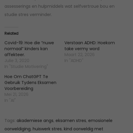
assesserings en hulpmiddels wat selfvertroue bou en
studie stres verminder.
Related
Covid-19: Hoe die “nuwe
Verstaan ADHD: Hoekom
normaal” kinders kan
take vermy word
affekteer.
Maart 22, 2026
Julie 3, 2020
In "ADHD"
In "Studie Motivering"
Hoe Om ChatGPT Te
Gebruik Tydens Eksamen
Voorbereiding
Mei 21, 2026
In "AI"
Tags
:
akademiese angs
,
eksamen stres
,
emosionele
oorweldiging
,
huiswerk stres
,
kind oorweldig met