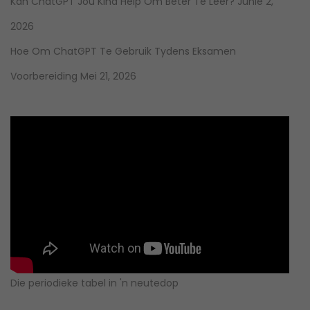
Kan ChatGPT Jou Kind Help Om Beter Te Leer?
Junie 2,
2026
Hoe Om ChatGPT Te Gebruik Tydens Eksamen
Voorbereiding
Mei 21, 2026
Die periodieke tabel in 'n neutedop