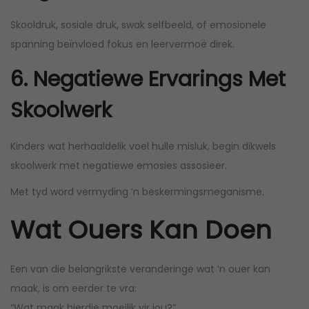
Skooldruk, sosiale druk, swak selfbeeld, of emosionele
spanning beïnvloed fokus en leervermoë direk.
6. Negatiewe Ervarings Met
Skoolwerk
Kinders wat herhaaldelik voel hulle misluk, begin dikwels
skoolwerk met negatiewe emosies assosieer.
Met tyd word vermyding ’n beskermingsmeganisme.
Wat Ouers Kan Doen
Een van die belangrikste veranderinge wat ’n ouer kan
maak, is om eerder te vra:
“Wat maak hierdie moeilik vir jou?”