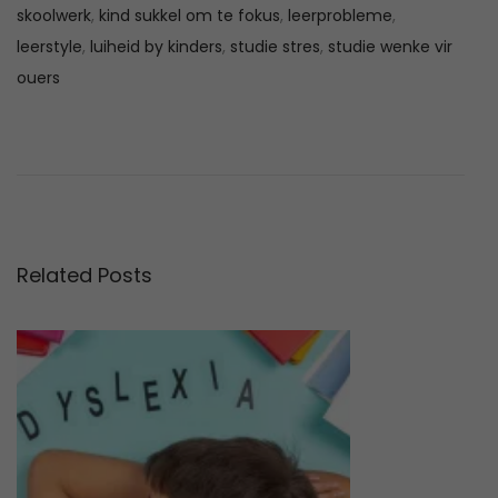
skoolwerk
,
kind sukkel om te fokus
,
leerprobleme
,
leerstyle
,
luiheid by kinders
,
studie stres
,
studie wenke vir
ouers
A
P
D
r
i
r
e
e
v
b
t
i
e
o
s
Related Posts
i
u
t
s
e
k
p
s
o
t
e
s
u
t
d
l
:
i