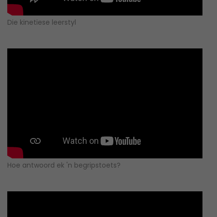
Die kinetiese leerstyl
Hoe antwoord ek 'n begripstoets?