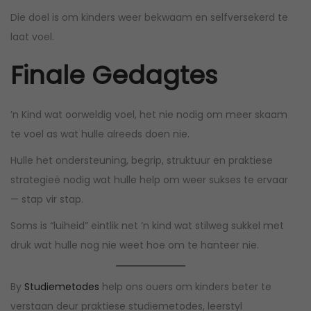
Die doel is om kinders weer bekwaam en selfversekerd te
laat voel.
Finale Gedagtes
’n Kind wat oorweldig voel, het nie nodig om meer skaam
te voel as wat hulle alreeds doen nie.
Hulle het ondersteuning, begrip, struktuur en praktiese
strategieë nodig wat hulle help om weer sukses te ervaar
— stap vir stap.
Soms is “luiheid” eintlik net ’n kind wat stilweg sukkel met
druk wat hulle nog nie weet hoe om te hanteer nie.
By
Studiemetodes
help ons ouers om kinders beter te
verstaan deur praktiese studiemetodes, leerstyl