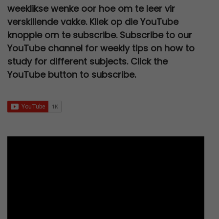
l
p
a
:
,
0
weeklikse wenke oor hoe om te leer vir
2
0
e
i
p
r
s
R
0
.
verskillende vakke. Kliek op die YouTube
0
,
w
s
r
i
:
2
0
knoppie om te subscribe. Subscribe to our
0
0
a
:
i
c
R
7
.
YouTube channel for weekly tips on how to
,
0
s
R
c
e
3
0
study for different subjects. Click the
0
.
:
6
e
i
0
,
YouTube button to subscribe.
0
R
7
w
s
0
0
.
1
9
a
:
,
0
2
,
s
R
0
.
0
0
:
9
0
0
0
R
5
.
,
.
2
,
0
5
0
0
0
0
.
,
.
0
0
.