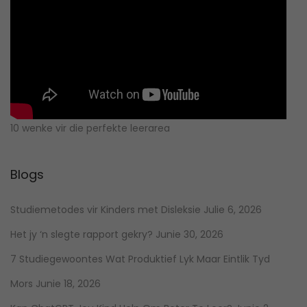
10 wenke vir die perfekte leerarea
Blogs
Studiemetodes vir Kinders met Disleksie
Julie 6, 2026
Het jy ‘n slegte rapport gekry?
Junie 30, 2026
7 Studiegewoontes Wat Produktief Lyk Maar Eintlik Tyd
Mors
Junie 18, 2026