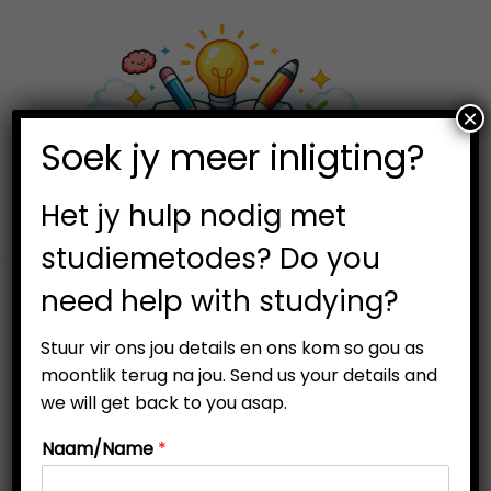
×
0
Soek jy meer inligting?
S
S
k
k
i
i
Het jy hulp nodig met
p
p
studiemetodes? Do you
t
t
need help with studying?
o
o
n
c
Stuur vir ons jou details en ons kom so gou as
a
o
moontlik terug na jou. Send us your details and
v
n
we will get back to you asap.
i
t
Naam/Name
*
g
e
a
n