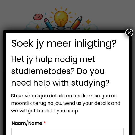
×
0
Soek jy meer inligting?
S
S
k
k
i
i
Het jy hulp nodig met
p
p
studiemetodes? Do you
t
t
need help with studying?
o
o
n
c
Stuur vir ons jou details en ons kom so gou as
a
o
moontlik terug na jou. Send us your details and
v
n
we will get back to you asap.
i
t
Naam/Name
*
g
e
a
n