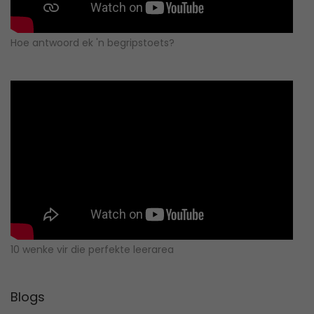
Hoe antwoord ek 'n begripstoets?
10 wenke vir die perfekte leerarea
Blogs