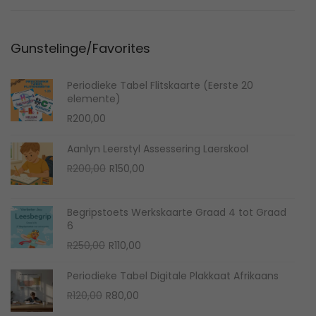
n
,
2
Gunstelinge/Favorites
0
2
Periodieke Tabel Flitskaarte (Eerste 20
2
elemente)
R
200,00
Aanlyn Leerstyl Assessering Laerskool
O
C
R
200,00
R
150,00
r
u
i
r
Begripstoets Werkskaarte Graad 4 tot Graad
g
r
6
i
e
O
C
R
250,00
R
110,00
n
n
r
u
Periodieke Tabel Digitale Plakkaat Afrikaans
a
t
i
r
O
C
R
120,00
R
80,00
l
p
g
r
r
u
p
r