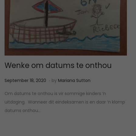
2
Wenke om datums te onthou
.
P
M
September 18, 2020
by
Mariana Sutton
o
a
Om datums te onthou is vir sommige kinders ‘n
s
a
uitdaging. Wanneer dit eindeksamen is en daar ‘n klomp
t
r
datums onthou…
e
t
d
1
o
8