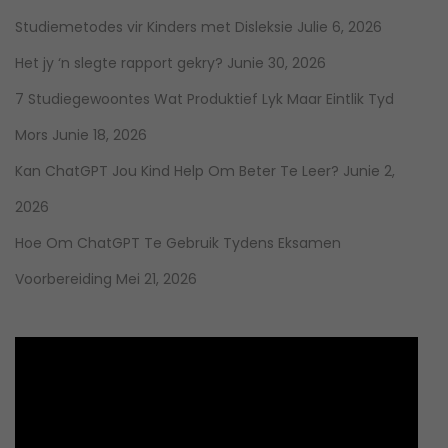
Studiemetodes vir Kinders met Disleksie
Julie 6, 2026
Het jy ‘n slegte rapport gekry?
Junie 30, 2026
7 Studiegewoontes Wat Produktief Lyk Maar Eintlik Tyd
Mors
Junie 18, 2026
Kan ChatGPT Jou Kind Help Om Beter Te Leer?
Junie 2,
2026
Hoe Om ChatGPT Te Gebruik Tydens Eksamen
Voorbereiding
Mei 21, 2026