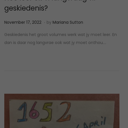
geskiedenis?
.
P
N
November 17, 2022
by
Mariana Sutton
o
o
Geskiedenis het groot volumes werk wat jy moet leer. En
s
v
dan is daar nog langvrae ook wat jy moet onthou….
t
e
e
m
d
b
o
e
n
r
1
7
,
2
0
2