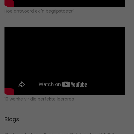
Hoe antwoord ek 'n begripstoets?
10 wenke vir die perfekte leerarea
Blogs