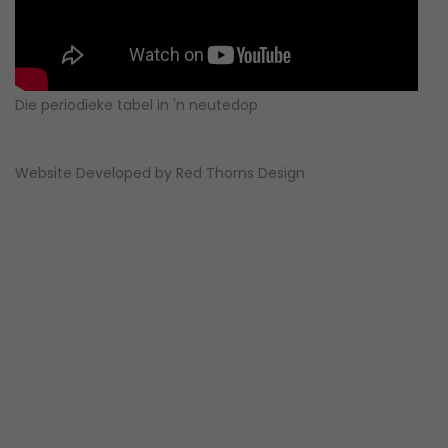
Die periodieke tabel in 'n neutedop
Website Developed by
Red Thorns Design