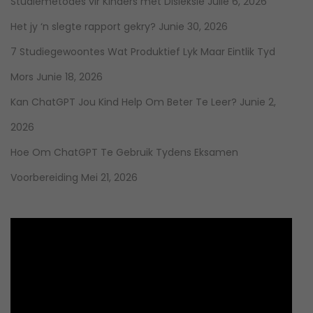
Studiemetodes vir Kinders met Disleksie
Julie 6, 2026
Het jy ‘n slegte rapport gekry?
Junie 30, 2026
7 Studiegewoontes Wat Produktief Lyk Maar Eintlik Tyd
Mors
Junie 18, 2026
Kan ChatGPT Jou Kind Help Om Beter Te Leer?
Junie 2,
2026
Hoe Om ChatGPT Te Gebruik Tydens Eksamen
Voorbereiding
Mei 21, 2026