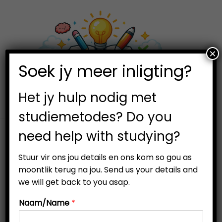
×
0
Soek jy meer inligting?
S
S
k
k
i
i
Het jy hulp nodig met
p
p
studiemetodes? Do you
t
t
need help with studying?
o
o
n
c
Stuur vir ons jou details en ons kom so gou as
a
o
moontlik terug na jou. Send us your details and
v
n
we will get back to you asap.
i
t
Naam/Name
*
g
e
a
n