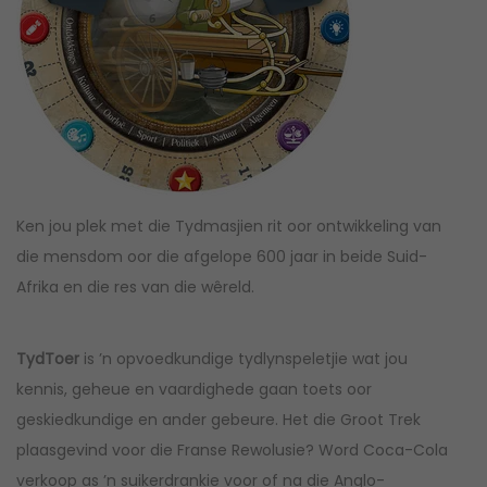
Ken jou plek met die Tydmasjien rit oor ontwikkeling van
die mensdom oor die afgelope 600 jaar in beide Suid-
Afrika en die res van die wêreld.
TydToer
is ’n opvoedkundige tydlynspeletjie wat jou
kennis, geheue en vaardighede gaan toets oor
geskiedkundige en ander gebeure. Het die Groot Trek
plaasgevind voor die Franse Rewolusie? Word Coca-Cola
verkoop as ’n suikerdrankie voor of na die Anglo-