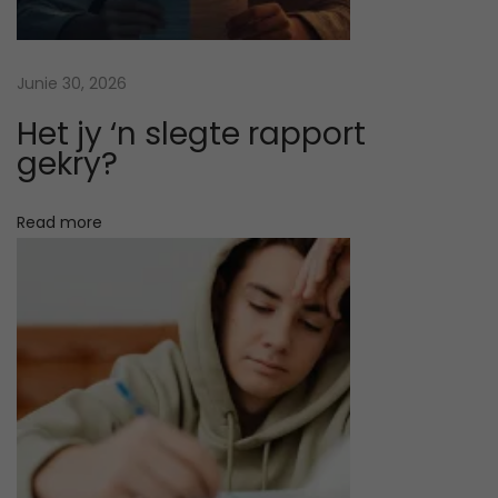
k
a
n
Junie 30, 2026
s
Het jy ‘n slegte rapport
i
gekry?
e
t
Read more
e
l
e
e
s
N
H
e
o
x
e
t
k