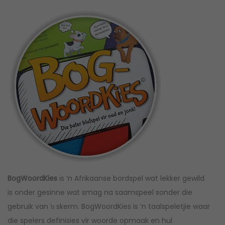
BogWoordKies
is ’n Afrikaanse bordspel wat lekker gewild
is onder gesinne wat smag na saamspeel sonder die
gebruik van ŉ skerm. BogWoordKies is ’n taalspeletjie waar
die spelers definisies vir woorde opmaak en hul