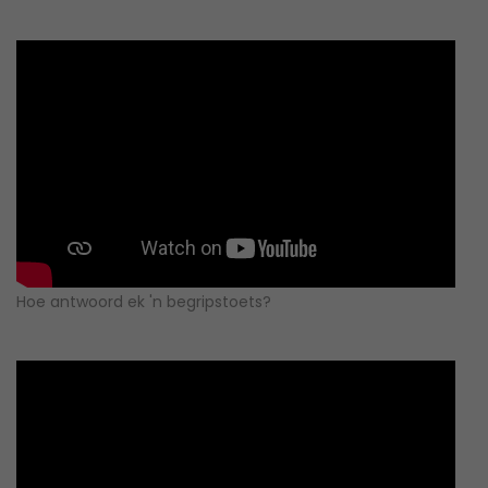
Hoe antwoord ek 'n begripstoets?