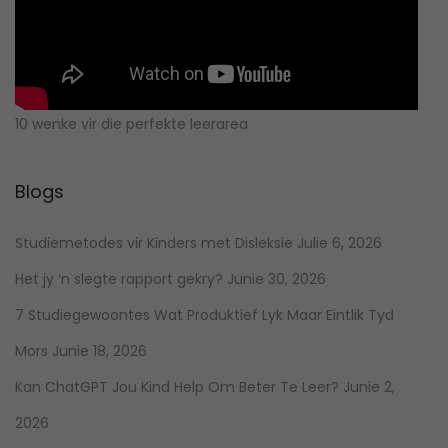
10 wenke vir die perfekte leerarea
Blogs
Studiemetodes vir Kinders met Disleksie
Julie 6, 2026
Het jy ‘n slegte rapport gekry?
Junie 30, 2026
7 Studiegewoontes Wat Produktief Lyk Maar Eintlik Tyd
Mors
Junie 18, 2026
Kan ChatGPT Jou Kind Help Om Beter Te Leer?
Junie 2,
2026