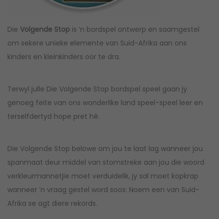
Die
Volgende Stop
is ‘n bordspel ontwerp en saamgestel
om sekere unieke elemente van Suid-Afrika aan ons
kinders en kleinkinders oor te dra.
Terwyl julle Die Volgende Stop bordspel speel gaan jy
genoeg feite van ons wonderlike land speel-speel leer en
terselfdertyd hope pret hê.
Die Volgende Stop belowe om jou te laat lag wanneer jou
spanmaat deur middel van stomstreke aan jou die woord
verkleurmannetjie moet verduidelik, jy sal moet kopkrap
wanneer ‘n vraag gestel word soos: Noem een van Suid-
Afrika se agt diere rekords.