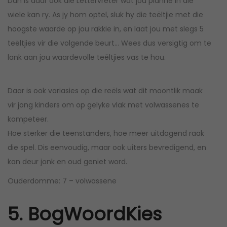
Dan is daar ook die Lettervreter wat jou planne in die
wiele kan ry. As jy hom optel, sluk hy die teëltjie met die
hoogste waarde op jou rakkie in, en laat jou met slegs 5
teëltjies vir die volgende beurt… Wees dus versigtig om te
lank aan jou waardevolle teëltjies vas te hou.
Daar is ook variasies op die reëls wat dit moontlik maak
vir jong kinders om op gelyke vlak met volwassenes te
kompeteer.
Hoe sterker die teenstanders, hoe meer uitdagend raak
die spel. Dis eenvoudig, maar ook uiters bevredigend, en
kan deur jonk en oud geniet word.
Ouderdomme: 7 – volwassene
5. BogWoordKies