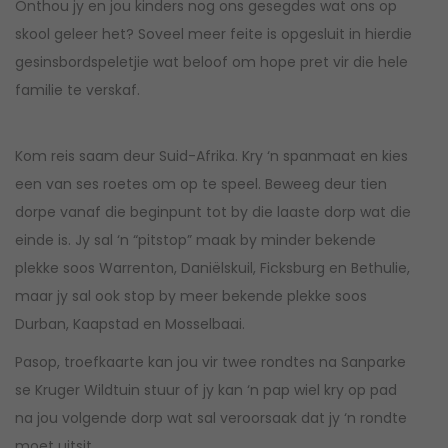
Onthou jy en jou kinders nog ons gesegdes wat ons op
skool geleer het? Soveel meer feite is opgesluit in hierdie
gesinsbordspeletjie wat beloof om hope pret vir die hele
familie te verskaf.
Kom reis saam deur Suid-Afrika. Kry ‘n spanmaat en kies
een van ses roetes om op te speel. Beweeg deur tien
dorpe vanaf die beginpunt tot by die laaste dorp wat die
einde is. Jy sal ‘n “pitstop” maak by minder bekende
plekke soos Warrenton, Daniëlskuil, Ficksburg en Bethulie,
maar jy sal ook stop by meer bekende plekke soos
Durban, Kaapstad en Mosselbaai.
Pasop, troefkaarte kan jou vir twee rondtes na Sanparke
se Kruger Wildtuin stuur of jy kan ‘n pap wiel kry op pad
na jou volgende dorp wat sal veroorsaak dat jy ‘n rondte
moet uitsit.