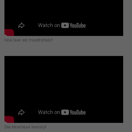
Hoe leer ek maaltafels?
Die kinetiese leerstyl