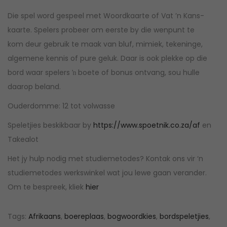
Die spel word gespeel met Woordkaarte of Vat ’n Kans-
kaarte. Spelers probeer om eerste by die wenpunt te
kom deur gebruik te maak van bluf, mimiek, tekeninge,
algemene kennis of pure geluk. Daar is ook plekke op die
bord waar spelers ŉ boete of bonus ontvang, sou hulle
daarop beland.
Ouderdomme: 12 tot volwasse
Speletjies beskikbaar by
https://www.spoetnik.co.za/af
en
Takealot
Het jy hulp nodig met studiemetodes? Kontak ons vir ‘n
studiemetodes werkswinkel wat jou lewe gaan verander.
Om te bespreek, kliek
hier
Tags
:
Afrikaans
,
boereplaas
,
bogwoordkies
,
bordspeletjies
,