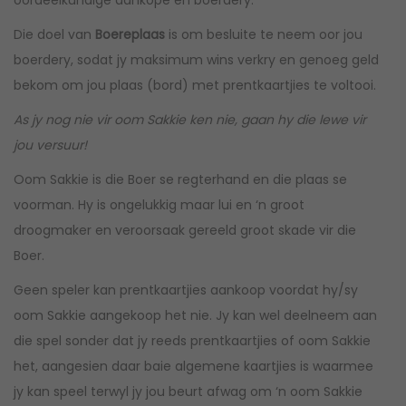
oordeelkundige aankope en boerdery.
Die doel van
Boereplaas
is om besluite te neem oor jou
boerdery, sodat jy maksimum wins verkry en genoeg geld
bekom om jou plaas (bord) met prentkaartjies te voltooi.
As jy nog nie vir oom Sakkie ken nie, gaan hy die lewe vir
jou versuur!
Oom Sakkie is die Boer se regterhand en die plaas se
voorman. Hy is ongelukkig maar lui en ‘n groot
droogmaker en veroorsaak gereeld groot skade vir die
Boer.
Geen speler kan prentkaartjies aankoop voordat hy/sy
oom Sakkie aangekoop het nie. Jy kan wel deelneem aan
die spel sonder dat jy reeds prentkaartjies of oom Sakkie
het, aangesien daar baie algemene kaartjies is waarmee
jy kan speel terwyl jy jou beurt afwag om ‘n oom Sakkie