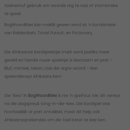
taalvernuf gebruik om woorde reg te raai of stomstreke
te speel.
BogWoordKies kan maklik gesien word as ‘n kombinasie
van Balderdash, Trivial Pursuit, en Pictionary.
Die Afrikaanse bordspeletjie mark word jaarliks meer
gewild en hierdie nuwe speletjie is leersaam en pret –
Bluf, mimiek, teken, raai die regte woord – leer
spelenderwys Afrikaans ken!
Die “kies” in
BogWoordKies
is nie ’n spelfout nie; dit verwys
na die slagspreuk tong-in-die-kies. Die bordspel was
hoofsaaklik vir pret ontwikkel, maar dit help ook
Afrikaanssprekendes om die taal beter te leer ken.