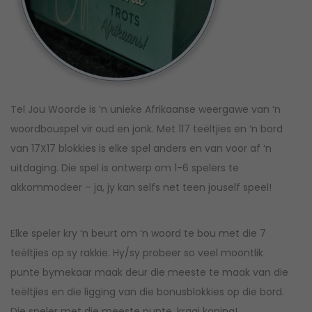
Tel Jou Woorde is ‘n unieke Afrikaanse weergawe van ‘n
woordbouspel vir oud en jonk. Met 117 teëltjies en ‘n bord
van 17X17 blokkies is elke spel anders en van voor af ‘n
uitdaging. Die spel is ontwerp om 1-6 spelers te
akkommodeer – ja, jy kan selfs net teen jouself speel!
Elke speler kry ‘n beurt om ‘n woord te bou met die 7
teëltjies op sy rakkie. Hy/sy probeer so veel moontlik
punte bymekaar maak deur die meeste te maak van die
teëltjies en die ligging van die bonusblokkies op die bord.
Die speler met die meeste punte, kraai koning!