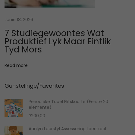
p
o
o
m
s
i
Junie 18, 2026
t
s
7 Studiegewoontes Wat
:
o
Produktief Lyk Maar Eintlik
p
Tyd Mors
s
o
Read more
m
b
Gunstelinge/Favorites
e
l
Periodieke Tabel Flitskaarte (Eerste 20
a
elemente)
n
R
200,00
g
r
Aanlyn Leerstyl Assessering Laerskool