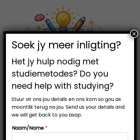
×
0
Soek jy meer inligting?
S
S
k
k
i
i
Het jy hulp nodig met
p
p
studiemetodes? Do you
t
t
need help with studying?
o
o
n
c
Stuur vir ons jou details en ons kom so gou as
a
o
moontlik terug na jou. Send us your details and
v
n
we will get back to you asap.
i
t
Naam/Name
*
g
e
a
n