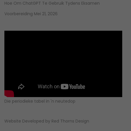
Hoe Om ChatGPT Te Gebruik Tydens Eksamen
Voorbereiding
Mei 21, 2026
Die periodieke tabel in 'n neutedop
Website Developed by
Red Thorns Design