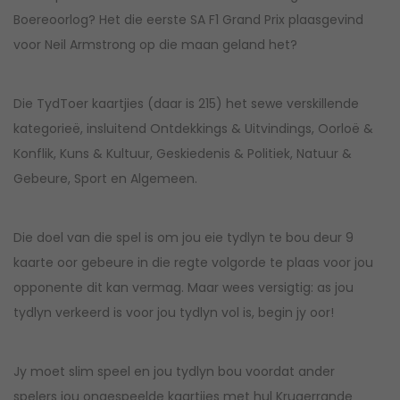
Boereoorlog? Het die eerste SA F1 Grand Prix plaasgevind
voor Neil Armstrong op die maan geland het?
Die TydToer kaartjies (daar is 215) het sewe verskillende
kategorieë, insluitend Ontdekkings & Uitvindings, Oorloë &
Konflik, Kuns & Kultuur, Geskiedenis & Politiek, Natuur &
Gebeure, Sport en Algemeen.
Die doel van die spel is om jou eie tydlyn te bou deur 9
kaarte oor gebeure in die regte volgorde te plaas voor jou
opponente dit kan vermag. Maar wees versigtig: as jou
tydlyn verkeerd is voor jou tydlyn vol is, begin jy oor!
Jy moet slim speel en jou tydlyn bou voordat ander
spelers jou ongespeelde kaartjies met hul Krugerrande