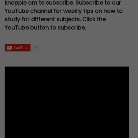
knoppie om te subscribe. Subscribe to our
0
0
a
:
i
c
R
7
.
YouTube channel for weekly tips on how to
,
0
s
R
c
e
3
0
study for different subjects. Click the
0
.
:
6
e
i
0
,
YouTube button to subscribe.
0
R
7
w
s
0
0
.
1
9
a
:
,
0
2
,
s
R
0
.
0
0
:
9
0
0
0
R
5
.
,
.
2
,
0
5
0
0
0
0
.
,
.
0
0
.