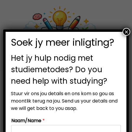
×
0
Soek jy meer inligting?
S
S
k
k
i
i
Het jy hulp nodig met
p
p
studiemetodes? Do you
t
t
need help with studying?
o
o
n
c
Stuur vir ons jou details en ons kom so gou as
a
o
moontlik terug na jou. Send us your details and
v
n
we will get back to you asap.
i
t
Naam/Name
*
g
e
a
n