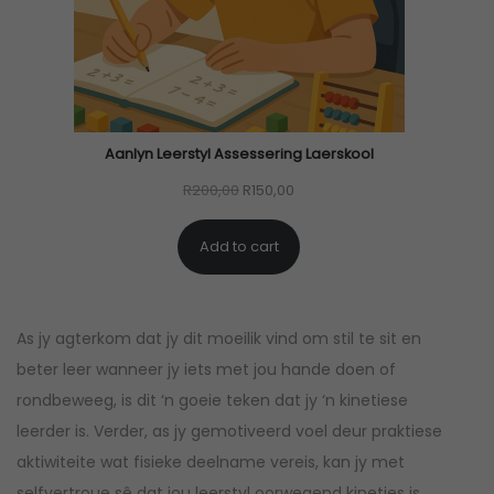
T
O
N
S
A
Aanlyn Leerstyl Assessering Laerskool
L
O
C
R
200,00
R
150,00
E
r
u
Add to cart
i
r
g
r
i
e
As jy agterkom dat jy dit moeilik vind om stil te sit en
n
n
beter leer wanneer jy iets met jou hande doen of
a
t
rondbeweeg, is dit ‘n goeie teken dat jy ‘n kinetiese
l
p
leerder is. Verder, as jy gemotiveerd voel deur praktiese
p
r
aktiwiteite wat fisieke deelname vereis, kan jy met
r
i
selfvertroue sê dat jou leerstyl oorwegend kineties is.