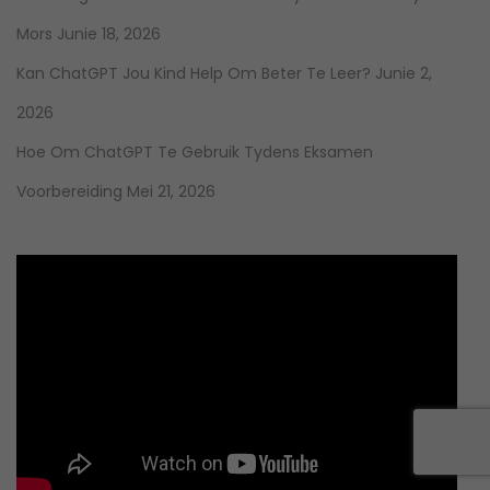
Mors
Junie 18, 2026
Kan ChatGPT Jou Kind Help Om Beter Te Leer?
Junie 2,
2026
Hoe Om ChatGPT Te Gebruik Tydens Eksamen
Voorbereiding
Mei 21, 2026