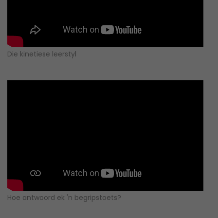
Die kinetiese leerstyl
Hoe antwoord ek 'n begripstoets?