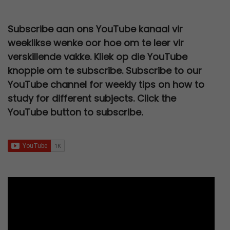
s
R
r
i
0
n
n
e
i
0
,
:
1
i
c
.
a
t
w
s
0
0
Subscribe aan ons YouTube kanaal vir
R
5
c
e
l
p
a
:
,
0
weeklikse wenke oor hoe om te leer vir
2
0
e
i
p
r
s
R
0
.
verskillende vakke. Kliek op die YouTube
0
,
w
s
r
i
:
2
0
knoppie om te subscribe. Subscribe to our
0
0
a
:
i
c
R
7
.
YouTube channel for weekly tips on how to
,
0
s
R
c
e
3
0
study for different subjects. Click the
0
.
:
6
e
i
0
,
YouTube button to subscribe.
0
R
7
w
s
0
0
.
1
9
a
:
,
0
2
,
s
R
0
.
0
0
:
9
0
0
0
R
5
.
,
.
2
,
0
5
0
0
0
0
.
,
.