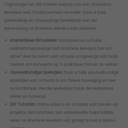
Tegnologie het die manier waarop ons leer, insluitend
kinetiese leer, fundamenteel verander. Daar is baie
gereedskap en toepassings beskikbaar wat die
leerervaring vir kinetiese leerders kan verbeter:
Interaktiewe Simulasies:
Simulasies en virtuele
realiteitstoepassings laat kinetiese leerders toe om
aktief deel te neem aan virtuele omgewings wat hulle
toelaat om konsepte op ‘n praktiese manier te verken.
Opvoedkundige Speletjies:
Daar is talle opvoedkundige
speletjies wat ontwerp is om fisiese beweging en leer
te kombineer. Hierdie speletjies maak die leerproses
lekker en boeiend.
DIY Tutorials:
Online video’s en tutorials wat hande-op
projekte demonstreer, kan waardevolle hulpmiddels
wees vir kinetiese leerders wat graag hul eie projekte