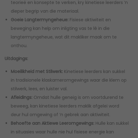
teorieë en konsepte te verken, kry kinetiese leerders ‘n
dieper begrip van die materiaal.
Goeie Langtermyngeheue:
Fisiese aktiwiteit en
beweging kan help om inligting vas te lê in die
langtermyngeheue, wat dit makliker maak om te
onthou.
Uitdagings:
Moeilikheid met Stilwerk:
Kinetiese leerders kan sukkel
in tradisionele klaskameromgewings waar die klem op
stilwerk, lees, en luister val.
Afleidings:
Omdat hulle geneig is om voortdurend te
beweeg, kan kinetiese leerders maklik afgelei word
deur hul omgewing of ‘n gebrek aan aktiwiteit.
Behoefte aan Aktiewe Leeromgewings:
Hulle kan sukkel
in situasies waar hulle nie hul fisiese energie kan