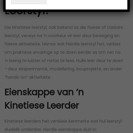
Leerstyl?
Die kinetiese leerstyl, ook bekend as die fisiese of tasbare
leerstyl, verwys na ‘n voorkeur vir leer deur beweging en
fisiese aktiwiteite. Mense wat hierdie leerstyl het, verkies
om praktiese ervaringe op te doen eerder as om net na
‘n lesing te luister of notas te lees. Hulle leer deur te doen
—deur eksperimente, modellering, bouprojekte, en ander
“hands-on” aktiwiteite.
Eienskappe van ‘n
Kinetiese Leerder
Kinetiese leerders het verskeie kenmerke wat hul leerstyl
duidelik onderskei. Hierdie eienskappe sluit in: