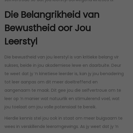
i
c
c
e
Die Belangrikheid van
e
i
Bewustheid oor Jou
w
s
a
:
Leerstyl
s
R
:
1
Die bewustheid van jou leerstyl is van kritieke belang vir
R
5
sukses, beide in jou akademiese lewe en daarbuite. Deur
2
0
te weet dat jy ‘n kinetiese leerder is, kan jy jou benadering
0
,
tot leer aanpas om dit meer doeltreffend en
0
0
aangenaam te maak. Dit gee jou die selfvertroue om te
,
0
leer op ‘n manier wat natuurlik en stimulerend voel, wat
0
.
jou toelaat om jou volle potensiaal te bereik.
0
.
Hierdie kennis stel jou ook in staat om meer buigsaam te
wees in verskillende leeromgewings. As jy weet dat jy ‘n