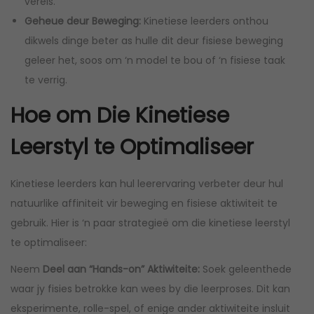
vereis.
Geheue deur Beweging:
Kinetiese leerders onthou
dikwels dinge beter as hulle dit deur fisiese beweging
geleer het, soos om ‘n model te bou of ‘n fisiese taak
te verrig.
Hoe om Die Kinetiese
Leerstyl te Optimaliseer
Kinetiese leerders kan hul leerervaring verbeter deur hul
natuurlike affiniteit vir beweging en fisiese aktiwiteit te
gebruik. Hier is ‘n paar strategieë om die kinetiese leerstyl
te optimaliseer:
Neem
Deel aan “Hands-on” Aktiwiteite:
Soek geleenthede
waar jy fisies betrokke kan wees by die leerproses. Dit kan
eksperimente, rolle-spel, of enige ander aktiwiteite insluit