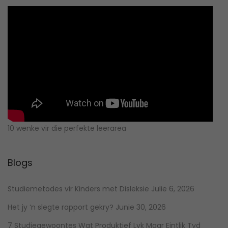
10 wenke vir die perfekte leerarea
Blogs
Studiemetodes vir Kinders met Disleksie
Julie 6, 2026
Het jy ‘n slegte rapport gekry?
Junie 30, 2026
7 Studiegewoontes Wat Produktief Lyk Maar Eintlik Tyd