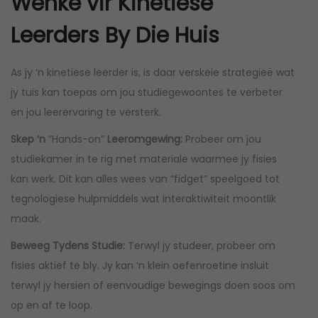
Wenke vir Kinetiese
Leerders By Die Huis
As jy ‘n kinetiese leerder is, is daar verskeie strategieë wat
jy tuis kan toepas om jou studiegewoontes te verbeter
en jou leerervaring te versterk.
Skep ‘n
“Hands-on”
Leeromgewing:
Probeer om jou
studiekamer in te rig met materiale waarmee jy fisies
kan werk. Dit kan alles wees van “fidget” speelgoed tot
tegnologiese hulpmiddels wat interaktiwiteit moontlik
maak.
Beweeg Tydens Studie:
Terwyl jy studeer, probeer om
fisies aktief te bly. Jy kan ‘n klein oefenroetine insluit
terwyl jy hersien of eenvoudige bewegings doen soos om
op en af te loop.