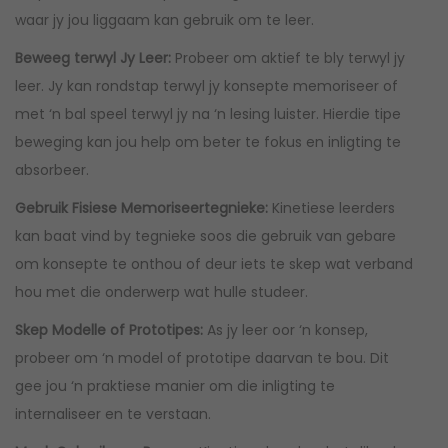
waar jy jou liggaam kan gebruik om te leer.
Beweeg terwyl Jy Leer:
Probeer om aktief te bly terwyl jy
leer. Jy kan rondstap terwyl jy konsepte memoriseer of
met ‘n bal speel terwyl jy na ‘n lesing luister. Hierdie tipe
beweging kan jou help om beter te fokus en inligting te
absorbeer.
Gebruik Fisiese Memoriseertegnieke:
Kinetiese leerders
kan baat vind by tegnieke soos die gebruik van gebare
om konsepte te onthou of deur iets te skep wat verband
hou met die onderwerp wat hulle studeer.
Skep Modelle of Prototipes:
As jy leer oor ‘n konsep,
probeer om ‘n model of prototipe daarvan te bou. Dit
gee jou ‘n praktiese manier om die inligting te
internaliseer en te verstaan.