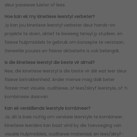
deur passiewe luister of lees.
Hoe kan ek my kinetiese leerstyl verbeter?
Jy kan jou kinetiese leerstyl verbeter deur hands-on
projekte te doen, aktief te beweeg terwyl jy studeer, en
fisiese hulpmiddels te gebruik om konsepte te verstaan.
Gereelde pouses en fisiese aktiwiteite is ook belangrik.
Is die kinetiese leerstyl die beste vir almal?
Nee, die kinetiese leerstyl is die beste vir dié wat leer deur
fisiese betrokkenheid. Ander mense mag dalk beter
floreer met visuele, ouditiewe, of lees/skryf leerstyle, of ‘n
kombinasie daarvan.
Kan ek verskillende leerstyle kombineer?
Ja, dit is baie nuttig om verskeie leerstyle te kombineer.
Kinetiese leerders kan baat vind by die toevoeging van
visuele hulpmiddels, ouditiewe materiaal, en lees/skryf-