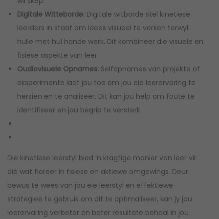
wil skep.
Digitale Witteborde:
Digitale witborde stel kinetiese
leerders in staat om idees visueel te verken terwyl
hulle met hul hande werk. Dit kombineer die visuele en
fisiese aspekte van leer.
Oudiovisuele Opnames:
Selfopnames van projekte of
eksperimente laat jou toe om jou eie leerervaring te
hersien en te analiseer. Dit kan jou help om foute te
identifiseer en jou begrip te versterk.
Die kinetiese leerstyl bied ‘n kragtige manier van leer vir
dié wat floreer in fisiese en aktiewe omgewings. Deur
bewus te wees van jou eie leerstyl en effektiewe
strategieë te gebruik om dit te optimaliseer, kan jy jou
leerervaring verbeter en beter resultate behaal in jou