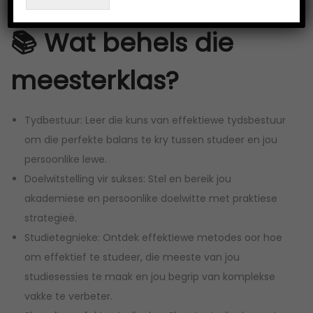
van jou studente- en werkslewe gebruik.
📚 Wat behels die
meesterklas?
Tydbestuur: Leer die kuns van effektiewe tydsbestuur
om die perfekte balans te kry tussen studeer en jou
persoonlike lewe.
Doelwitstelling vir sukses: Stel en bereik jou
akademiese en persoonlike doelwitte met praktiese
strategieë.
Studietegnieke: Ontdek effektiewe metodes oor hoe
om effektief te studeer, die meeste van jou
studiesessies te maak en jou begrip van komplekse
vakke te verbeter.