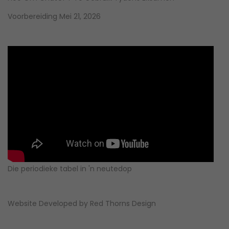
Voorbereiding
Mei 21, 2026
Die periodieke tabel in 'n neutedop
Website Developed by
Red Thorns Design