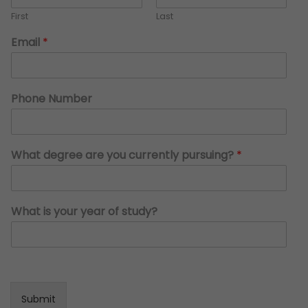
First
Last
Email
*
Phone Number
N
What degree are you currently pursuing?
*
a
m
e
c
What is your year of study?
u
r
r
e
n
t
l
Submit