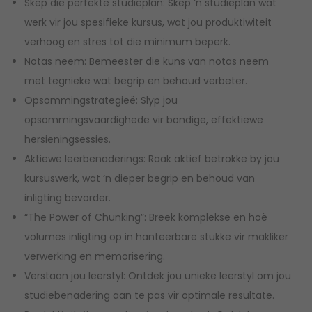
Skep die perfekte studieplan: Skep ‘n studieplan wat
werk vir jou spesifieke kursus, wat jou produktiwiteit
verhoog en stres tot die minimum beperk.
Notas neem: Bemeester die kuns van notas neem
met tegnieke wat begrip en behoud verbeter.
Opsommingstrategieë: Slyp jou
opsommingsvaardighede vir bondige, effektiewe
hersieningsessies.
Aktiewe leerbenaderings: Raak aktief betrokke by jou
kursuswerk, wat ‘n dieper begrip en behoud van
inligting bevorder.
“The Power of Chunking”: Breek komplekse en hoë
volumes inligting op in hanteerbare stukke vir makliker
verwerking en memorisering.
Verstaan ​​jou leerstyl: Ontdek jou unieke leerstyl om jou
studiebenadering aan te pas vir optimale resultate.