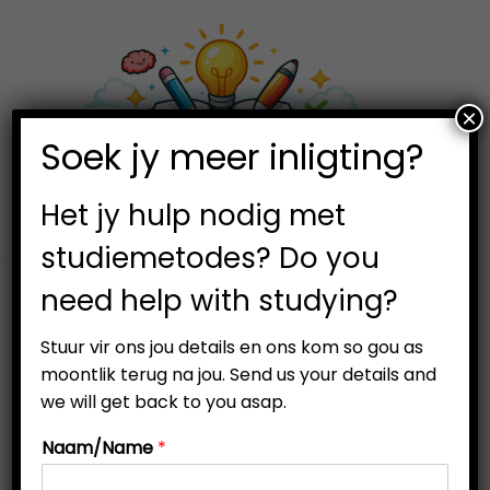
×
0
Soek jy meer inligting?
S
S
k
k
i
i
Het jy hulp nodig met
p
p
studiemetodes? Do you
t
t
need help with studying?
o
o
n
c
Stuur vir ons jou details en ons kom so gou as
a
o
moontlik terug na jou. Send us your details and
*Available in English and Afrikaans. Scroll down for English
v
n
we will get back to you asap.
i
t
Is jy ‘n student? Soek
Naam/Name
*
g
e
a
n