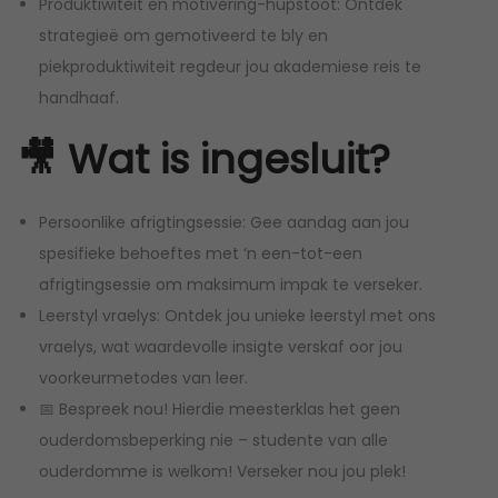
Produktiwiteit en motivering-hupstoot: Ontdek
strategieë om gemotiveerd te bly en
piekproduktiwiteit regdeur jou akademiese reis te
handhaaf.
🎥 Wat is ingesluit?
Persoonlike afrigtingsessie: Gee aandag aan jou
spesifieke behoeftes met ‘n een-tot-een
afrigtingsessie om maksimum impak te verseker.
Leerstyl vraelys: Ontdek jou unieke leerstyl met ons
vraelys, wat waardevolle insigte verskaf oor jou
voorkeurmetodes van leer.
📅 Bespreek nou! Hierdie meesterklas het geen
ouderdomsbeperking nie – studente van alle
ouderdomme is welkom! Verseker nou jou plek!