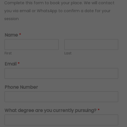
Complete this form to book your place. We will contact
you via email or WhatsApp to confirm a date for your
session
Name
*
First
Last
s
Email
*
t
u
d
y
Phone Number
?
o
f
p
What degree are you currently pursuing?
*
u
r
s