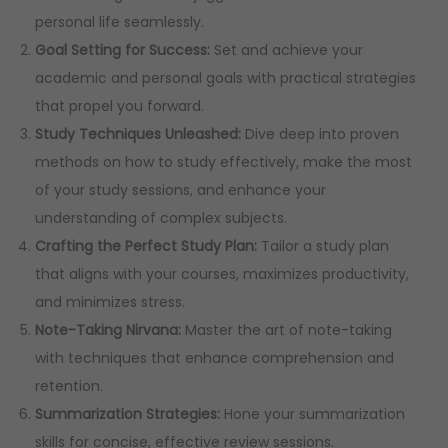
:
1
personal life seamlessly.
R
9
Goal Setting for Success:
Set and achieve your
2
5
academic and personal goals with practical strategies
5
0
that propel you forward.
0
,
Study Techniques Unleashed:
Dive deep into proven
0
0
methods on how to study effectively, make the most
,
0
of your study sessions, and enhance your
0
.
understanding of complex subjects.
0
Crafting the Perfect Study Plan:
Tailor a study plan
.
that aligns with your courses, maximizes productivity,
and minimizes stress.
Note-Taking Nirvana:
Master the art of note-taking
with techniques that enhance comprehension and
retention.
Summarization Strategies:
Hone your summarization
skills for concise, effective review sessions.