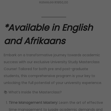
O
C
R
2500,00
R
1950,00
E
r
u
i
r
g
r
*Available in English
i
e
n
n
and Afrikaans
a
t
l
p
Embark on a transformative journey towards academic
p
r
success with our exclusive University Study Masterclass
r
i
Course! Tailored for both pre and post-graduate
i
c
students, this comprehensive program is your key to
c
e
unlocking the full potential of your university experience.
e
i
📚 What’s Inside the Masterclass?
w
s
a
:
Time Management Mastery:
Learn the art of effective
s
R
time management to juggle academic demands and