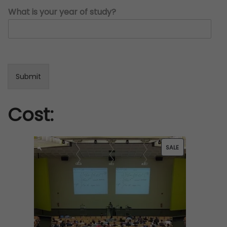
u
What is your year of study?
i
n
g
?
Submit
Cost:
P
SALE
R
O
D
U
C