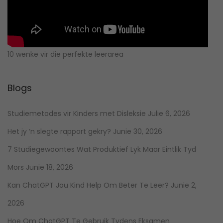
10 wenke vir die perfekte leerarea
Blogs
Studiemetodes vir Kinders met Disleksie
Julie 6, 2026
Het jy ‘n slegte rapport gekry?
Junie 30, 2026
7 Studiegewoontes Wat Produktief Lyk Maar Eintlik Tyd
Mors
Junie 18, 2026
Kan ChatGPT Jou Kind Help Om Beter Te Leer?
Junie 2,
2026
Hoe Om ChatGPT Te Gebruik Tydens Eksamen