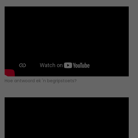
Hoe antwoord ek 'n begripstoets?