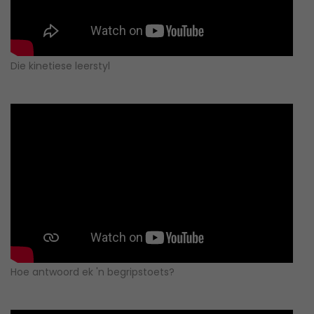
Die kinetiese leerstyl
Hoe antwoord ek 'n begripstoets?