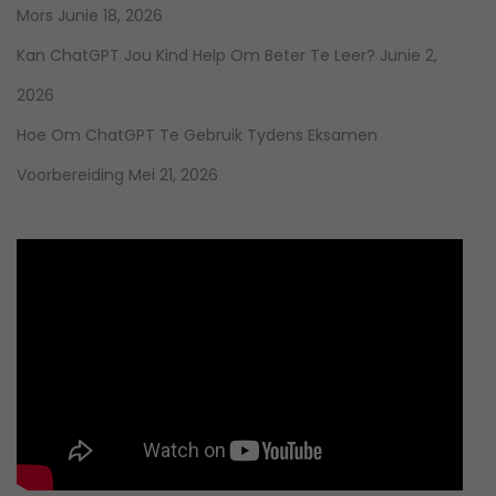
Mors
Junie 18, 2026
Kan ChatGPT Jou Kind Help Om Beter Te Leer?
Junie 2,
2026
Hoe Om ChatGPT Te Gebruik Tydens Eksamen
Voorbereiding
Mei 21, 2026