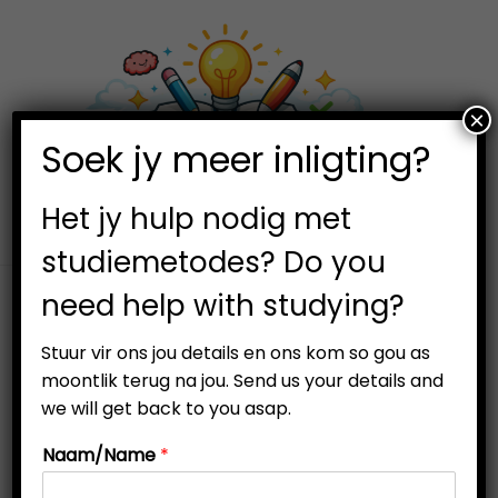
×
0
Soek jy meer inligting?
S
S
k
k
i
i
Het jy hulp nodig met
p
p
studiemetodes? Do you
t
t
need help with studying?
o
o
n
c
P
SALE
Stuur vir ons jou details en ons kom so gou as
a
o
R
moontlik terug na jou. Send us your details and
v
n
we will get back to you asap.
O
i
t
D
Naam/Name
*
g
e
U
a
n