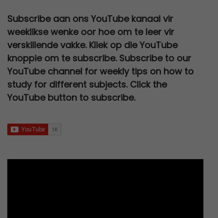
n
n
e
i
0
,
:
1
i
c
.
a
t
w
s
0
0
Subscribe aan ons YouTube kanaal vir
R
5
c
e
l
p
a
:
,
0
weeklikse wenke oor hoe om te leer vir
2
0
e
i
p
r
s
R
0
.
verskillende vakke. Kliek op die YouTube
0
,
w
s
r
i
:
2
0
knoppie om te subscribe. Subscribe to our
0
0
a
:
i
c
R
7
.
YouTube channel for weekly tips on how to
,
0
s
R
c
e
3
0
study for different subjects. Click the
0
.
:
6
e
i
0
,
YouTube button to subscribe.
0
R
7
w
s
0
0
.
1
9
a
:
,
0
2
,
s
R
0
.
0
0
:
9
0
0
0
R
5
.
,
.
2
,
0
5
0
0
0
0
.
,
.
0