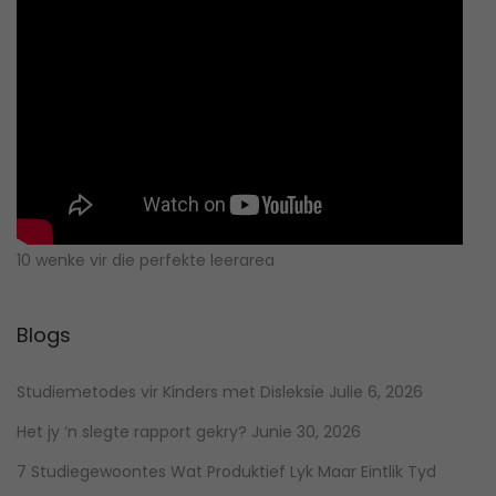
10 wenke vir die perfekte leerarea
Blogs
Studiemetodes vir Kinders met Disleksie
Julie 6, 2026
Het jy ‘n slegte rapport gekry?
Junie 30, 2026
7 Studiegewoontes Wat Produktief Lyk Maar Eintlik Tyd