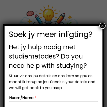
×
0
Soek jy meer inligting?
S
S
k
k
i
i
Het jy hulp nodig met
p
p
studiemetodes? Do you
t
t
need help with studying?
o
o
n
c
Stuur vir ons jou details en ons kom so gou as
a
o
moontlik terug na jou. Send us your details and
v
n
we will get back to you asap.
i
t
Naam/Name
*
g
e
a
n