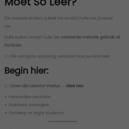
Moet So Leer?
Die meeste kinders sukkel nie omdat hulle nie probeer
nie.
Hulle sukkel omdat hulle die
verkeerde metode gebruik vir
hul brein
.
👉 Die vinnigste oplossing: verstaan hoe jou kind leer.
Begin hier:
👉
Doen die Leerstyl Vraelys →
Kliek Hier
✔ Persoonlike resultate
✔ Praktiese strategieë
✔ Ontwerp vir regte studente