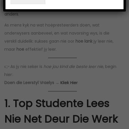
Maar top studente leer nie net langer nie — hulle leer
anders
.
As mens kyk na wat hoëpresteerders doen, wat
onderwysers aanbeveel, en wat navorsing wys, is die
verskil duidelik: sukses gaan nie oor
hoe lank
jy leer nie,
maar
hoe
effektief jy leer.
👉 As jy nie seker is
hoe jou kind die beste leer nie
, begin
hier:
Doen die Leerstyl Vraelys →
Kliek Hier
1. Top Studente Lees
Nie Net Deur Die Werk