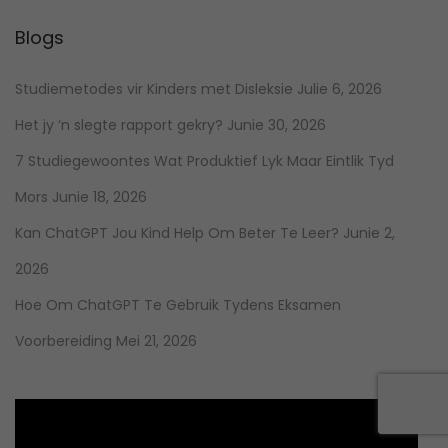
Blogs
Studiemetodes vir Kinders met Disleksie
Julie 6, 2026
Het jy ‘n slegte rapport gekry?
Junie 30, 2026
7 Studiegewoontes Wat Produktief Lyk Maar Eintlik Tyd
Mors
Junie 18, 2026
Kan ChatGPT Jou Kind Help Om Beter Te Leer?
Junie 2,
2026
Hoe Om ChatGPT Te Gebruik Tydens Eksamen
Voorbereiding
Mei 21, 2026