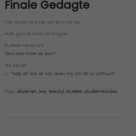
Finale Gedagte
Top studente is nie net slimmer nie.
Hulle gebruik beter strategieë.
In plaas van te vra:
“Hoe lank moet ek leer?”
Vra eerder:
👉
“Help dit wat ek nou doen my om dit te onthou?”
Tags
:
eksamen
,
leer
,
leerstyl
,
studeer
,
studiemetodes
A
P
V
r
e
r
e
r
v
s
i
t