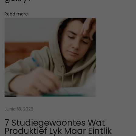
o
s
Read more
s
t
t
e
:
s
t
u
d
i
e
t
e
g
n
Junie 18, 2026
i
7 Studiegewoontes Wat
e
Produktief Lyk Maar Eintlik
k