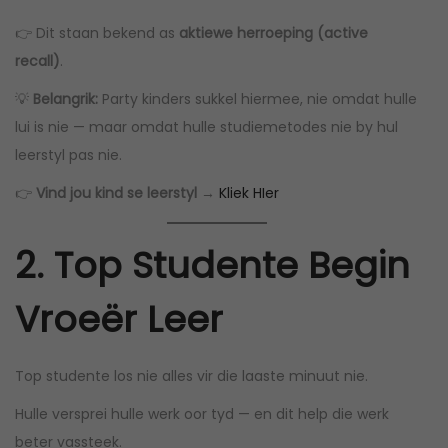
👉 Dit staan bekend as
aktiewe herroeping (active
recall)
.
💡
Belangrik:
Party kinders sukkel hiermee, nie omdat hulle
lui is nie — maar omdat hulle studiemetodes nie by hul
leerstyl pas nie.
👉
Vind jou kind se leerstyl →
Kliek HIer
2. Top Studente Begin
Vroeër Leer
Top studente los nie alles vir die laaste minuut nie.
Hulle versprei hulle werk oor tyd — en dit help die werk
beter vassteek.