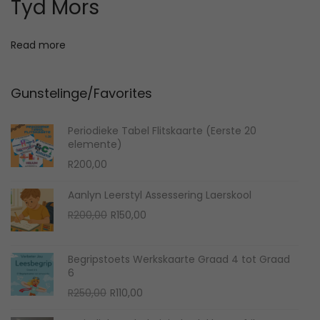
Tyd Mors
e
:
Read more
V
r
Gunstelinge/Favorites
a
e
Periodieke Tabel Flitskaarte (Eerste 20
e
elemente)
n
R
200,00
a
n
Aanlyn Leerstyl Assessering Laerskool
O
C
t
R
200,00
R
150,00
r
u
w
i
r
o
Begripstoets Werkskaarte Graad 4 tot Graad
g
r
6
o
i
e
O
C
R
250,00
R
110,00
r
n
n
r
u
d