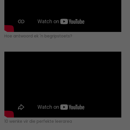
Hoe antwoord ek 'n begripstoets?
10 wenke vir die perfekte leerarea