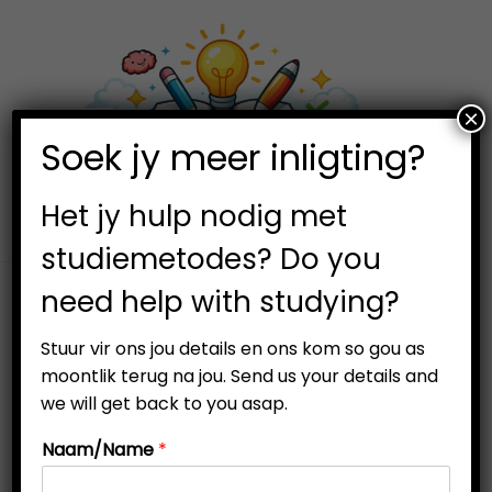
×
0
Soek jy meer inligting?
S
S
k
k
i
i
Het jy hulp nodig met
p
p
studiemetodes? Do you
t
t
need help with studying?
o
o
n
c
Stuur vir ons jou details en ons kom so gou as
a
o
moontlik terug na jou. Send us your details and
v
n
we will get back to you asap.
i
t
Naam/Name
*
g
e
a
n