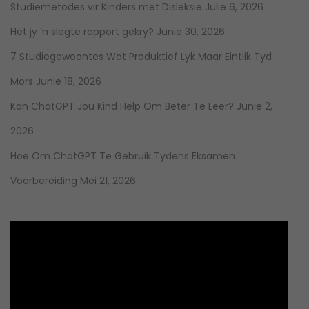
Studiemetodes vir Kinders met Disleksie
Julie 6, 2026
Het jy ‘n slegte rapport gekry?
Junie 30, 2026
7 Studiegewoontes Wat Produktief Lyk Maar Eintlik Tyd
Mors
Junie 18, 2026
Kan ChatGPT Jou Kind Help Om Beter Te Leer?
Junie 2,
2026
Hoe Om ChatGPT Te Gebruik Tydens Eksamen
Voorbereiding
Mei 21, 2026