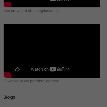
Hoe antwoord ek 'n begripstoets?
10 wenke vir die perfekte leerarea
Blogs