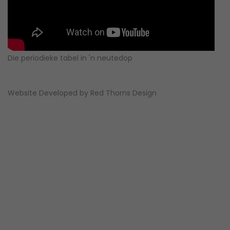
Die periodieke tabel in 'n neutedop
Website Developed by
Red Thorns Design