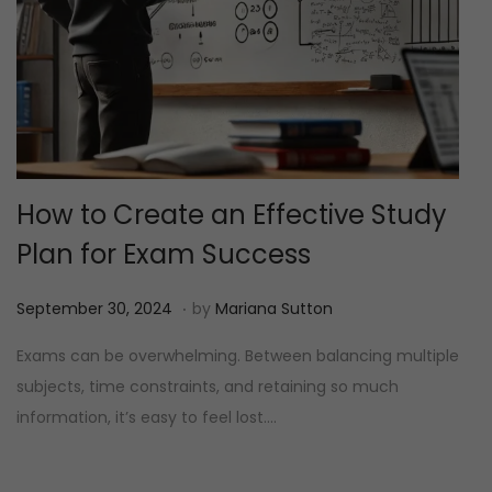
How to Create an Effective Study
Plan for Exam Success
.
P
M
September 30, 2024
by
Mariana Sutton
o
e
Exams can be overwhelming. Between balancing multiple
s
i
subjects, time constraints, and retaining so much
t
1
information, it’s easy to feel lost….
e
2
d
,
o
2