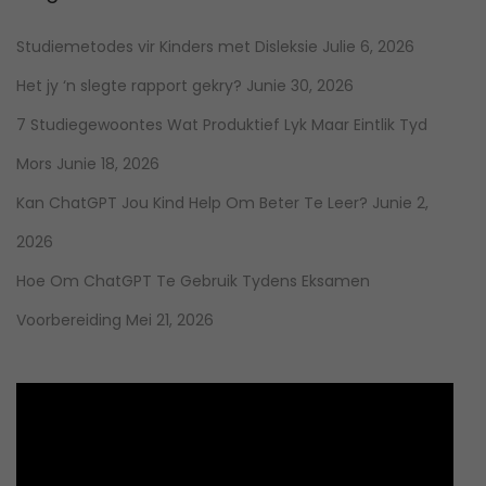
Studiemetodes vir Kinders met Disleksie
Julie 6, 2026
Het jy ‘n slegte rapport gekry?
Junie 30, 2026
7 Studiegewoontes Wat Produktief Lyk Maar Eintlik Tyd
Mors
Junie 18, 2026
Kan ChatGPT Jou Kind Help Om Beter Te Leer?
Junie 2,
2026
Hoe Om ChatGPT Te Gebruik Tydens Eksamen
Voorbereiding
Mei 21, 2026