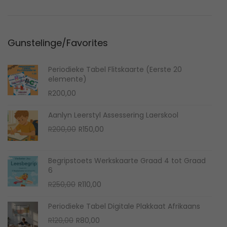
n
0
2
Gunstelinge/Favorites
5
Periodieke Tabel Flitskaarte (Eerste 20
elemente)
R
200,00
Aanlyn Leerstyl Assessering Laerskool
O
C
R
200,00
R
150,00
r
u
i
r
Begripstoets Werkskaarte Graad 4 tot Graad
g
r
6
i
e
O
C
R
250,00
R
110,00
n
n
r
u
Periodieke Tabel Digitale Plakkaat Afrikaans
a
t
i
r
O
C
R
120,00
R
80,00
l
p
g
r