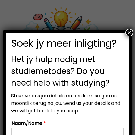
×
0
Soek jy meer inligting?
S
S
k
k
i
i
Het jy hulp nodig met
p
p
studiemetodes? Do you
t
t
need help with studying?
o
o
n
c
Stuur vir ons jou details en ons kom so gou as
a
o
moontlik terug na jou. Send us your details and
v
n
we will get back to you asap.
i
t
Naam/Name
*
g
e
a
n