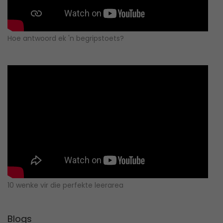
Hoe antwoord ek 'n begripstoets?
10 wenke vir die perfekte leerarea
Blogs