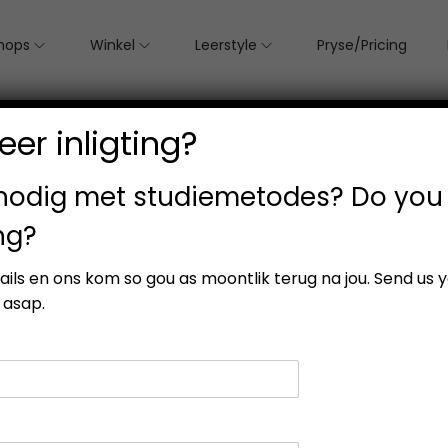
hops
Winkel
Leerstyle
Pryse/Pricing
er inligting?
 nodig met studiemetodes? Do you
ng?
esults
etails en ons kom so gou as moontlik terug na jou. Send us 
 asap.
-25%