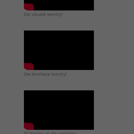
Die visuele leerstyl
Die kinetiese leerstyl
10 Wenke vir die perfekte