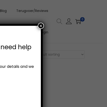
Blog
Terugvoer/Reviews
0
×
Aanlyn Video Kursus Login
 need help
your details and we