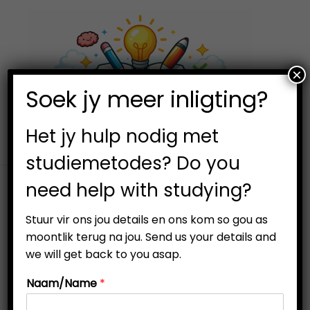
×
0
Soek jy meer inligting?
S
S
k
k
i
i
Het jy hulp nodig met
p
p
studiemetodes? Do you
t
t
need help with studying?
o
o
Filter
n
c
Stuur vir ons jou details en ons kom so gou as
a
o
moontlik terug na jou. Send us your details and
v
n
we will get back to you asap.
i
t
Naam/Name
*
g
e
a
n