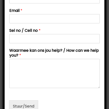
t
t
Email
*
i
o
n
Sel no / Cell no
*
n
Waarmee kan ons jou help? / How can we help
o
you?
*
N
a
a
m
Periodic Table Flashcards (First 20 Elements)
/
R
200,00
N
a
Add to cart
m
e
C
Stuur/Send
e