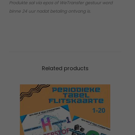
Produkte sal via epos of WeTransfer gestuur word
n
binne 24 uur nadat betaling ontvang is.
t
-
e
n
d
i
e
Related products
r
s
e
l
h
u
l
p