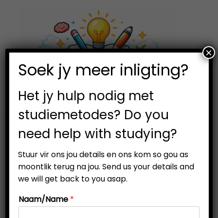
×
0
Soek jy meer inligting?
S
S
k
k
i
i
Het jy hulp nodig met
p
p
studiemetodes? Do you
t
t
need help with studying?
o
o
n
c
Stuur vir ons jou details en ons kom so gou as
PREVIOUS
NEXT
a
o
moontlik terug na jou. Send us your details and
v
n
we will get back to you asap.
i
t
-33%
Naam/Name
*
g
e
a
n