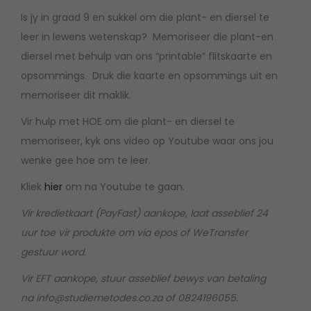
e
R
0
Is jy in graad 9 en sukkel om die plant- en diersel te
n
1
,
leer in lewens wetenskap? Memoriseer die plant-en
s
2
0
diersel met behulp van ons “printable” flitskaarte en
w
0
0
opsommings. Druk die kaarte en opsommings uit en
e
,
.
memoriseer dit maklik.
t
0
Vir hulp met HOE om die plant- en diersel te
e
0
memoriseer, kyk ons video op Youtube waar ons jou
n
.
wenke gee hoe om te leer.
s
Kliek
hier
om na Youtube te gaan.
k
a
Vir kredietkaart (PayFast) aankope, laat asseblief 24
p
uur toe vir produkte om via epos of WeTransfer
:
gestuur word.
P
Vir EFT aankope, stuur asseblief bewys van betaling
l
na info@studiemetodes.co.za of 0824196055.
a