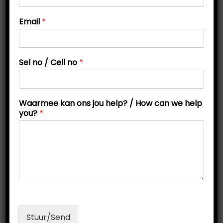
t
t
H
Email
*
i
o
w
o
h
n
e
Sel no / Cell no
*
l
p
S
e
Waarmee kan ons jou help? / How can we help
l
you?
*
Graad 9 lewenswetenskap:
Plant- en diersel hulpmiddels
Stuur/Send
O
C
R
120,00
R
80,00