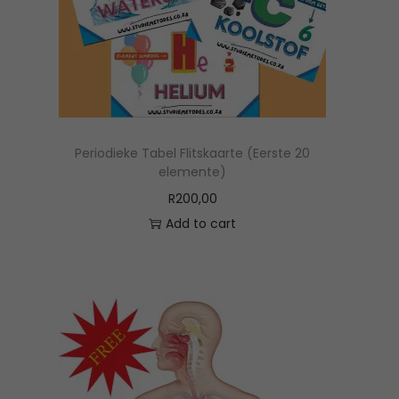
m
i
d
d
e
l
Periodieke Tabel Flitskaarte (Eerste 20
s
elemente)
q
R
200,00
u
Add to cart
a
n
t
i
t
y