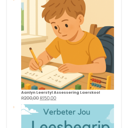
Aanlyn Leerstyl Assessering Laerskool
R
200,00
R
150,00
Original
Current
price
price
was:
is:
R200,00.
R150,00.