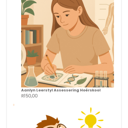
R250,00.
R95,00.
Aanlyn Leerstyl Assessering Hoërskool
R
150,00