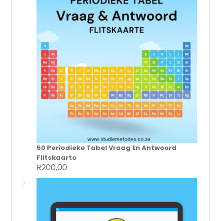
R2500,00.
R1499,00.
50 Periodieke Tabel Vraag En Antwoord
Flitskaarte
R
200,00