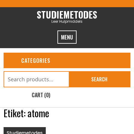
Skip
to
STUDIEMETODES
content
Leer Hulpmiddels
MENU
CATEGORIES
Search
SEARCH
for:
CART (0)
Etiket:
atome
Studiemetodes