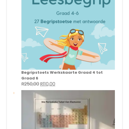
Begripstoets Werkskaarte Graad 4 tot
Graad 6
R
250,00
R
110,00
Original
Current
price
price
was:
is:
R250,00.
R110,00.