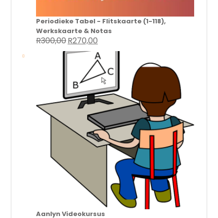
Periodieke Tabel - Flitskaarte (1-118),
Werkskaarte & Notas
R
300,00
R
270,00
Original
Current
price
price
was:
is:
R300,00.
R270,00.
Aanlyn Videokursus