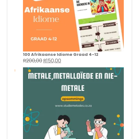
100 Afrikaanse Idiome Graad 4-12
R
200,00
R
150,00
Original
Current
price
price
was:
is:
R200,00.
R150,00.