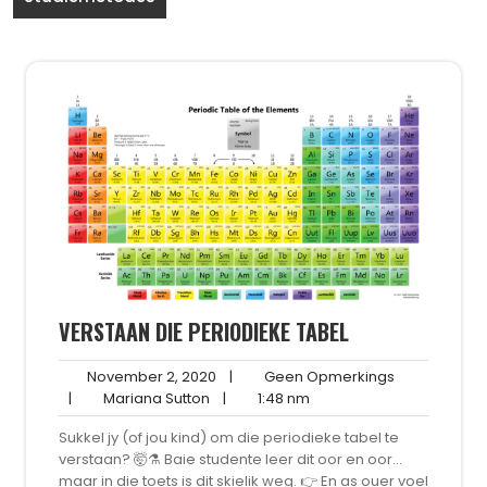
VERSTAAN DIE PERIODIEKE TABEL
November
Geen
November 2, 2020
|
Geen Opmerkings
Mariana
2,
1:48
Opmerkings
|
Mariana Sutton
|
1:48 nm
Sutton
2020
nm
Sukkel jy (of jou kind) om die periodieke tabel te
verstaan? 🤯⚗️ Baie studente leer dit oor en oor…
maar in die toets is dit skielik weg. 👉 En as ouer voel