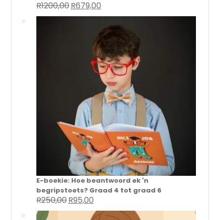
R
1200,00
R
679,00
Original
Current
price
price
was:
is:
R1200,00.
R679,00.
E-boekie: Hoe beantwoord ek 'n
begripstoets? Graad 4 tot graad 6
R
250,00
R
95,00
Original
Current
price
price
was:
is: