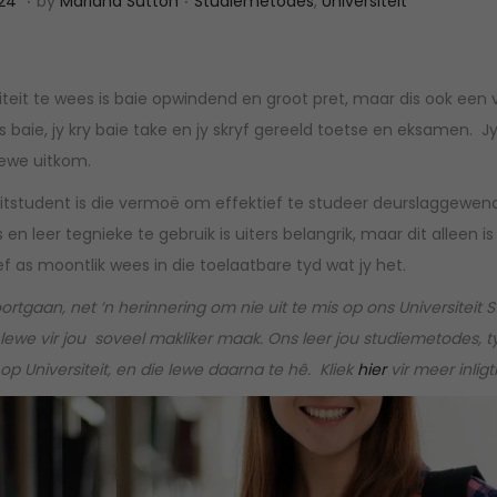
024
by
Mariana Sutton
Studiemetodes
,
Universiteit
a
o
n
s
u
t
teit te wees is baie opwindend en groot pret, maar dis ook een 
a
e
s baie, jy kry baie take en jy skryf gereeld toetse en eksamen. J
r
d
 lewe uitkom.
i
i
teitstudent is die vermoë om effektief te studeer deurslaggewe
e
n
n leer tegnieke te gebruik is uiters belangrik, maar dit alleen 
1
f as moontlik wees in die toelaatbare tyd wat jy het.
7
rtgaan, net ‘n herinnering om nie uit te mis op ons Universiteit 
,
t lewe vir jou soveel makliker maak. Ons leer jou studiemetodes, t
2
p Universiteit, en die lewe daarna te hê. Kliek
hier
vir meer inligt
0
2
4