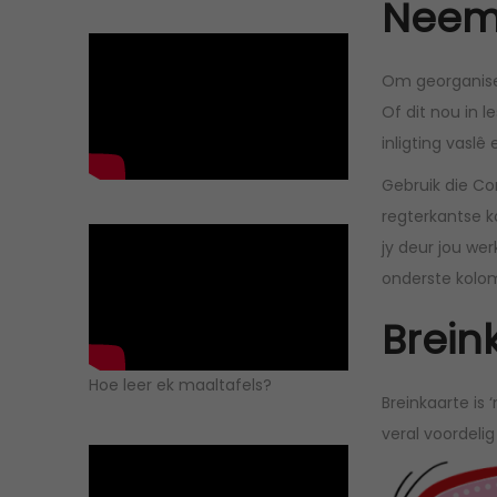
Neem 
Om georganisee
Of dit nou in l
inligting vaslê
Gebruik die Cor
regterkantse k
jy deur jou we
onderste kolom
Brein
Hoe leer ek maaltafels?
Breinkaarte is 
veral voordeli