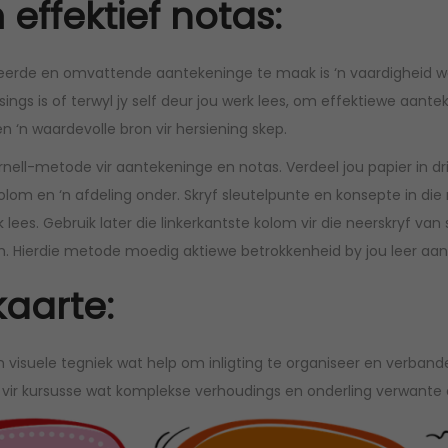
effektief notas:
rde en omvattende aantekeninge te maak is ‘n vaardigheid wat
esings is of terwyl jy self deur jou werk lees, om effektiewe aan
 en ‘n waardevolle bron vir hersiening skep.
nell-metode vir aantekeninge en notas. Verdeel jou papier in drie
olom en ‘n afdeling onder. Skryf sleutelpunte en konsepte in die 
rk lees. Gebruik later die linkerkantste kolom vir die neerskryf 
. Hierdie metode moedig aktiewe betrokkenheid by jou leer aan 
kaarte:
‘n visuele tegniek wat help om inligting te organiseer en verban
g vir kursusse wat komplekse verhoudings en onderling verwante