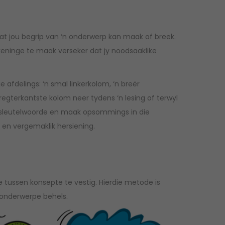
 jou begrip van ‘n onderwerp kan maak of breek.
tekeninge te maak verseker dat jy noodsaaklike
 afdelings: ‘n smal linkerkolom, ‘n breër
regterkantste kolom neer tydens ‘n lesing of terwyl
van sleutelwoorde en maak opsommings in die
en vergemaklik hersiening.
de tussen konsepte te vestig. Hierdie metode is
 onderwerpe behels.