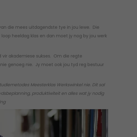
van die mees uitdagendste tye in jou lewe. Die
y loop heeldag klas en dan moet jy nog by jou werk
nd vir akademiese sukses. Om die regte
is nie genoeg nie. Jy moet ook jou tyd reg bestuur
Studiemetodes Meesterklas Werkswinkel nie. Dit sal
ydsbeplanning, produktiwiteit en alles wat jy nodig
ing