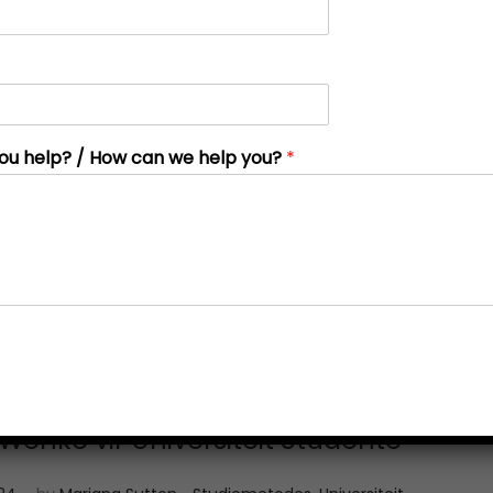
ou help? / How can we help you?
*
 Wenke vir Universiteit Studente
.
.
J
P