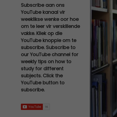
a
t
0
e
i
Subscribe aan ons
0
,
s
R
l
p
.
w
s
YouTube kanaal vir
0
0
:
2
p
r
a
:
,
0
weeklikse wenke oor hoe
R
7
r
i
s
R
0
.
om te leer vir verskillende
3
0
i
c
:
6
0
vakke. Kliek op die
0
,
c
e
R
7
.
YouTube knoppie om te
0
0
e
i
1
9
subscribe. Subscribe to
,
0
w
s
2
,
0
.
our YouTube channel for
a
:
0
0
0
weekly tips on how to
s
R
0
0
.
study for different
:
9
,
.
subjects. Click the
R
5
0
YouTube button to
2
,
0
subscribe.
5
0
.
0
0
,
.
0