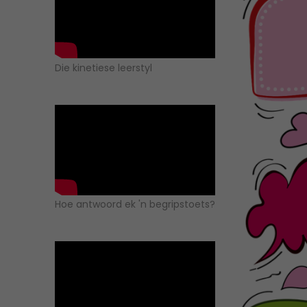
Die kinetiese leerstyl
Hoe antwoord ek 'n begripstoets?