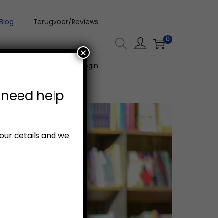
Blog
Terugvoer/Reviews
0
×
Aanlyn Video Kursus Login
 need help
your details and we