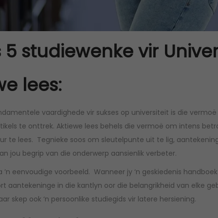
s 5 studiewenke vir Univer
we lees:
ndamentele vaardighede vir sukses op universiteit is die vermoë
ikels te onttrek. Aktiewe lees behels die vermoë om intens betr
r te lees. Tegnieke soos om sleutelpunte uit te lig, aantekeninge
 kan jou begrip van die onderwerp aansienlik verbeter.
 ’n eenvoudige voorbeeld. Wanneer jy ‘n geskiedenis handboek
 aantekeninge in die kantlyn oor die belangrikheid van elke gebe
r skep ook ‘n persoonlike studiegids vir latere hersiening.