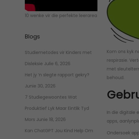
10 wenke vir die perfekte leerarea
Blogs
Kom ons kyk na 
Studiemetodes vir Kinders met
respirasie. Ver
Disleksie
Julie 6, 2026
met sleutelter
Het jy ‘n slegte rapport gekry?
behoud.
Junie 30, 2026
Gebru
7 Studiegewoontes Wat
Produktief Lyk Maar Eintlik Tyd
In die digital
Mors
Junie 18, 2026
apps, aanlynpl
Kan ChatGPT Jou Kind Help Om
Ondersoek apps