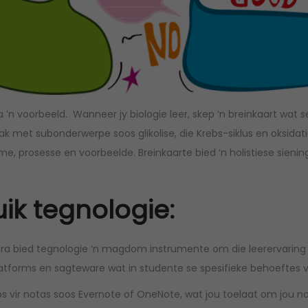
’n voorbeeld. Wanneer jy biologie leer, skep ‘n breinkaart wat s
tak met subonderwerpe soos glikolise, die Krebs-siklus en oksida
me, prosesse en voorbeelde. Breinkaarte bied ‘n holistiese sieni
ik tegnologie:
e era bied tegnologie ‘n magdom instrumente om die leerervaring
atforms en sagteware wat in studente se spesifieke behoeftes v
 vir notas soos Evernote of OneNote, wat jou toelaat om jou nota