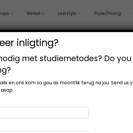
hops
Winkel
Leerstyle
Pryse/Pricing
er inligting?
 nodig met studiemetodes? Do you
ng?
etails en ons kom so gou as moontlik terug na jou. Send us 
 asap.