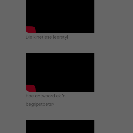
Die kinetiese leerstyl
Hoe antwoord ek 'n
begripstoets?