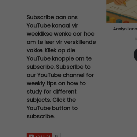
n
n
0
.
c
e
2
0
a
:
a
t
0
e
i
0
,
s
R
l
p
Subscribe aan ons
.
w
s
0
0
:
2
p
r
YouTube kanaal vir
a
:
,
0
R
7
Aanlyn Leer
r
i
weeklikse wenke oor hoe
s
R
0
.
3
0
i
c
om te leer vir verskillende
:
6
0
0
,
c
e
vakke. Kliek op die
R
7
.
0
0
e
i
YouTube knoppie om te
1
9
,
0
w
s
subscribe. Subscribe to
2
,
0
.
a
:
our YouTube channel for
0
0
0
s
R
0
0
weekly tips on how to
.
:
9
,
.
study for different
R
5
0
subjects. Click the
2
,
0
YouTube button to
5
0
.
subscribe.
0
0
,
.
0