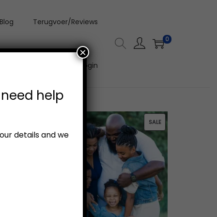
Blog
Terugvoer/Reviews
0
×
Aanlyn Video Kursus Login
 need help
P
SALE
your details and we
R
O
D
U
C
T
O