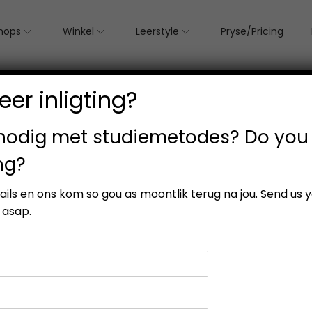
hops
Winkel
Leerstyle
Pryse/Pricing
er inligting?
 nodig met studiemetodes? Do you
ng?
P
SALE
etails en ons kom so gou as moontlik terug na jou. Send us 
R
 asap.
O
D
U
C
T
O