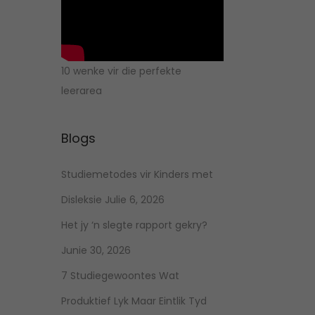
10 wenke vir die perfekte
leerarea
Blogs
Studiemetodes vir Kinders met
Disleksie
Julie 6, 2026
Het jy ‘n slegte rapport gekry?
Junie 30, 2026
7 Studiegewoontes Wat
Produktief Lyk Maar Eintlik Tyd