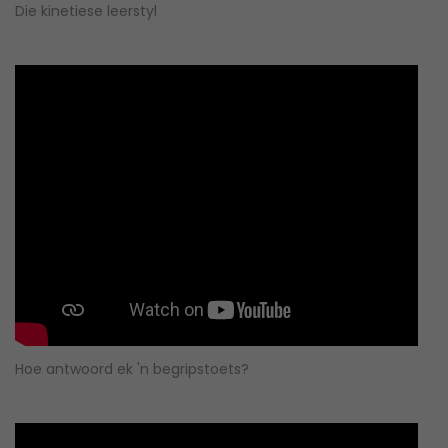
Die kinetiese leerstyl
Hoe antwoord ek 'n begripstoets?