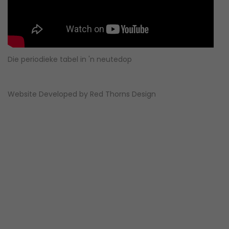
Die periodieke tabel in 'n neutedop
Website Developed by
Red Thorns Design