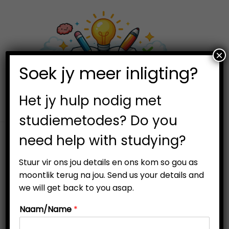
×
0
Soek jy meer inligting?
S
S
k
k
i
i
Het jy hulp nodig met
p
p
studiemetodes? Do you
t
t
need help with studying?
o
o
n
c
Stuur vir ons jou details en ons kom so gou as
a
o
moontlik terug na jou. Send us your details and
v
n
we will get back to you asap.
i
t
Naam/Name
*
g
e
a
n