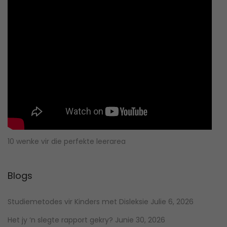
10 wenke vir die perfekte leerarea
Blogs
Studiemetodes vir Kinders met Disleksie
Julie 6, 2026
Het jy ‘n slegte rapport gekry?
Junie 30, 2026