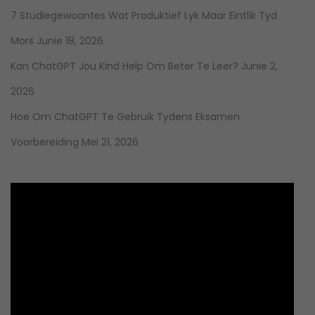
7 Studiegewoontes Wat Produktief Lyk Maar Eintlik Tyd
Mors
Junie 18, 2026
Kan ChatGPT Jou Kind Help Om Beter Te Leer?
Junie 2,
2026
Hoe Om ChatGPT Te Gebruik Tydens Eksamen
Voorbereiding
Mei 21, 2026