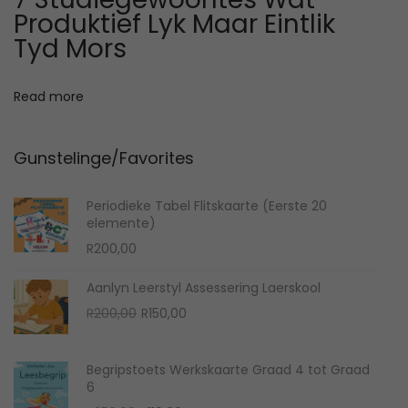
M
Produktief Lyk Maar Eintlik
a
Tyd Mors
t
h
Read more
s
P
Gunstelinge/Favorites
r
o
Periodieke Tabel Flitskaarte (Eerste 20
b
elemente)
l
R
200,00
e
m
Aanlyn Leerstyl Assessering Laerskool
s
R
200,00
R
150,00
Begripstoets Werkskaarte Graad 4 tot Graad
6