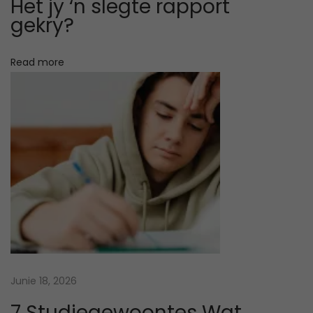
Het jy ‘n slegte rapport
:
gekry?
7
T
Read more
i
p
s
f
o
r
S
o
l
v
i
n
Junie 18, 2026
g
7 Studiegewoontes Wat