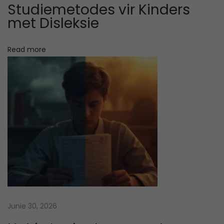
s
Studiemetodes vir Kinders
H
met Disleksie
o
w
Read more
t
o
S
t
u
d
y
M
a
t
h
Junie 30, 2026
s