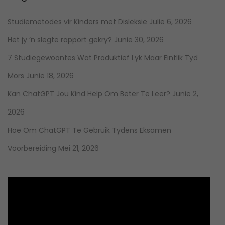
Studiemetodes vir Kinders met Disleksie
Julie 6, 2026
Het jy ‘n slegte rapport gekry?
Junie 30, 2026
7 Studiegewoontes Wat Produktief Lyk Maar Eintlik Tyd
Mors
Junie 18, 2026
Kan ChatGPT Jou Kind Help Om Beter Te Leer?
Junie 2,
2026
Hoe Om ChatGPT Te Gebruik Tydens Eksamen
Voorbereiding
Mei 21, 2026