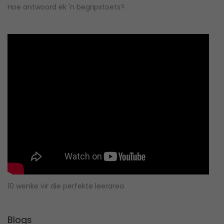
Hoe antwoord ek 'n begripstoets?
10 wenke vir die perfekte leerarea
Blogs