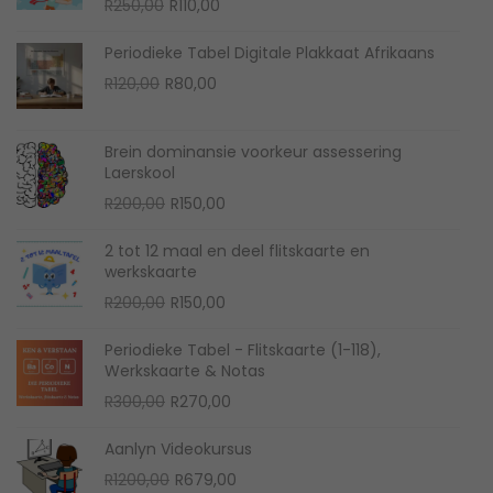
R
250,00
R
110,00
Periodieke Tabel Digitale Plakkaat Afrikaans
R
120,00
R
80,00
Brein dominansie voorkeur assessering
Laerskool
R
200,00
R
150,00
2 tot 12 maal en deel flitskaarte en
werkskaarte
R
200,00
R
150,00
Periodieke Tabel - Flitskaarte (1-118),
Werkskaarte & Notas
R
300,00
R
270,00
Aanlyn Videokursus
R
1200,00
R
679,00