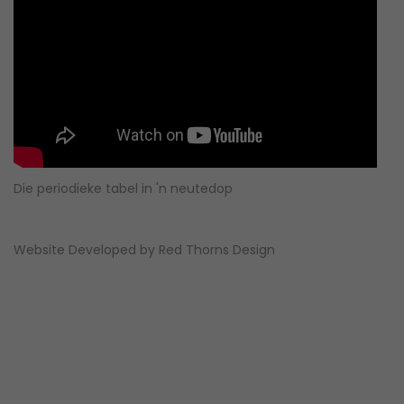
Die periodieke tabel in 'n neutedop
Website Developed by
Red Thorns Design