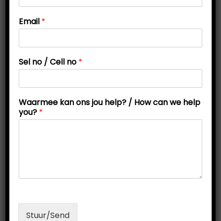
Email
*
n
Sel no / Cell no
*
o
/
C
e
Waarmee kan ons jou help? / How can we help
l
you?
*
l
Hoe om sleutelwoorde te herken
.
.
P
P
M
Oktober 15, 2019
by
Mariana Sutton
Eksamen
o
o
a
s
s
a
t
t
r
e
e
t
Stuur/Send
d
d
1