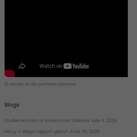
10 wenke vir die perfekte leerarea
Blogs
Studiemetodes vir Kinders met Disleksie
Julie 6, 2026
Het jy ‘n slegte rapport gekry?
Junie 30, 2026