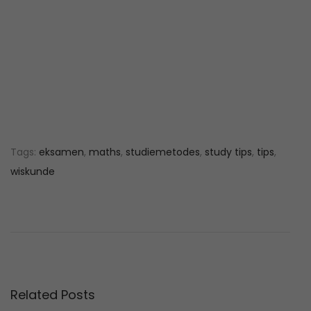
Tags
:
eksamen
,
maths
,
studiemetodes
,
study tips
,
tips
,
wiskunde
H
o
e
o
m
s
Related Posts
l