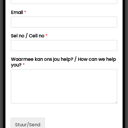
Email
*
n
Sel no / Cell no
*
o
/
h
e
Waarmee kan ons jou help? / How can we help
l
you?
*
p
How to Study Maths: 7 Tips for
?
Solving Maths Problems
.
.
P
P
M
Oktober 17, 2019
by
Mariana Sutton
Eksamen
o
o
a
s
s
a
t
t
r
Stuur/Send