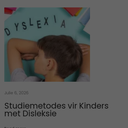
e
u
t
e
l
w
o
o
r
d
e
Julie 6, 2026
t
e
Studiemetodes vir Kinders
h
met Disleksie
e
r