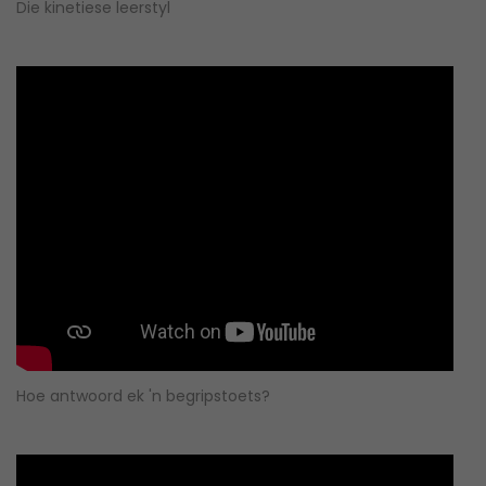
Die kinetiese leerstyl
Hoe antwoord ek 'n begripstoets?