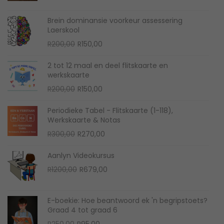
Brein dominansie voorkeur assessering
Laerskool
R
200,00
R
150,00
2 tot 12 maal en deel flitskaarte en
werkskaarte
R
200,00
R
150,00
Periodieke Tabel - Flitskaarte (1-118),
Werkskaarte & Notas
R
300,00
R
270,00
Aanlyn Videokursus
R
1200,00
R
679,00
E-boekie: Hoe beantwoord ek 'n begripstoets?
Graad 4 tot graad 6
R
250,00
R
95,00