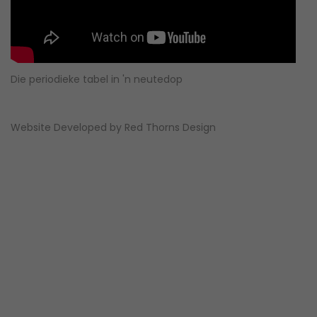
Die periodieke tabel in 'n neutedop
Website Developed by
Red Thorns Design