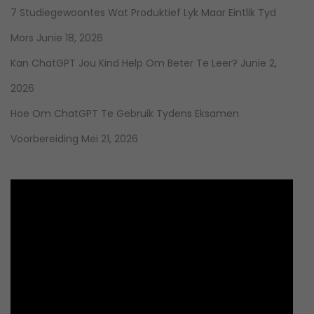
7 Studiegewoontes Wat Produktief Lyk Maar Eintlik Tyd
Mors
Junie 18, 2026
Kan ChatGPT Jou Kind Help Om Beter Te Leer?
Junie 2,
2026
Hoe Om ChatGPT Te Gebruik Tydens Eksamen
Voorbereiding
Mei 21, 2026