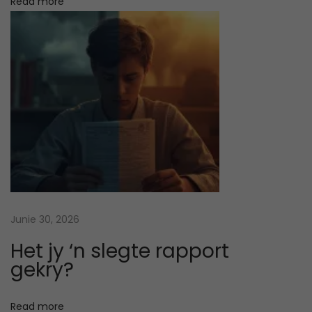
Read more
k
e
n
7
V
i
d
e
o
G
a
Junie 30, 2026
m
Het jy ‘n slegte rapport
e
gekry?
s
T
Read more
o