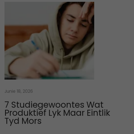
H
e
l
p
M
a
k
e
T
e
a
Junie 18, 2026
c
7 Studiegewoontes Wat
h
Produktief Lyk Maar Eintlik
i
Tyd Mors
n
g