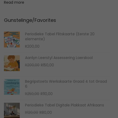
Read more
M
a
Gunstelinge/Favorites
t
h
Periodieke Tabel Flitskaarte (Eerste 20
F
elemente)
u
R
200,00
n
Aanlyn Leerstyl Assessering Laerskool
R
200,00
R
150,00
Begripstoets Werkskaarte Graad 4 tot Graad
6
R
250,00
R
110,00
Periodieke Tabel Digitale Plakkaat Afrikaans
R
120,00
R
80,00