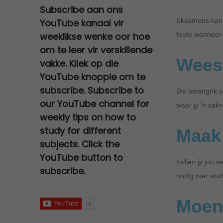
Subscribe aan ons
s
Eksamens kan b
YouTube kanaal vir
t
weeklikse wenke oor hoe
foute wanneer 
e
om te leer vir verskillende
d
Wees
vakke. Kliek op die
o
YouTube knoppie om te
n
subscribe. Subscribe to
Dis belangrik 
our YouTube channel for
waar jy ‘n sakr
weekly tips on how to
study for different
Maak 
subjects. Click the
YouTube button to
Indien jy jou w
subscribe.
nodig met stud
Moeni