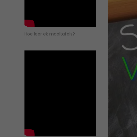
Hoe leer ek maaltafels?