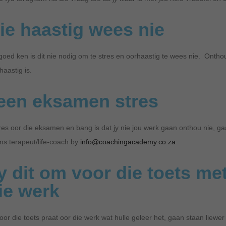
e haastig wees nie
 goed ken is dit nie nodig om te stres en oorhaastig te wees nie. Onth
haastig is.
een eksamen stres
stres oor die eksamen en bang is dat jy nie jou werk gaan onthou nie, 
ons terapeut/life-coach by
info@coachingacademy.co.za
 dit om voor die toets met
ie werk
or die toets praat oor die werk wat hulle geleer het, gaan staan liewer