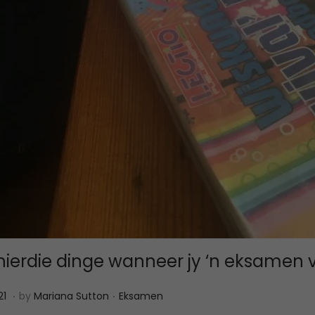
ierdie dinge wanneer jy ‘n eksamen 
.
.
P
M
21
by
Mariana Sutton
Eksamen
o
a