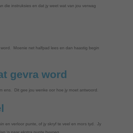
n die instruksies en dat jy weet wat van jou verwag
a word. Moenie net halfpad lees en dan haastig begin
at gevra word
m ens. Dit gee jou wenke oor hoe jy moet antwoord.
l
in en verloor punte, of jy skryf te veel en mors tyd. Jy
 dan ‘n paar ekstra punte byvoeg.