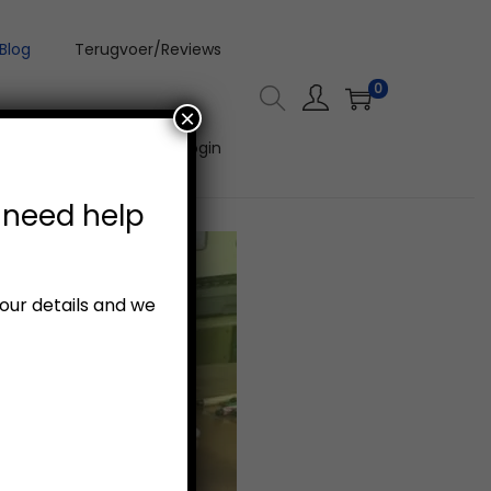
Blog
Terugvoer/Reviews
0
×
Aanlyn Video Kursus Login
 need help
your details and we