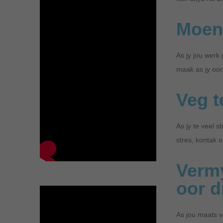
Moeni
As jy jou werk
maak as jy oor
Veg t
As jy te veel 
stres, kontak 
Vermy
oor d
As jou maats vo