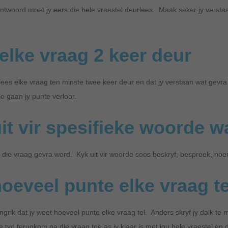
antwoord moet jy eers die hele vraestel deurlees. Maak seker jy verstaa
elke vraag 2 keer deur
lees elke vraag ten minste twee keer deur en dat jy verstaan wat gevr
o gaan jy punte verloor.
it vir spesifieke woorde w
die vraag gevra word. Kyk uit vir woorde soos beskryf, bespreek, noe
oeveel punte elke vraag te
angrik dat jy weet hoeveel punte elke vraag tel. Anders skryf jy dalk te m
e tyd terugkom na die vraag toe as jy klaar is met jou hele vraestel en