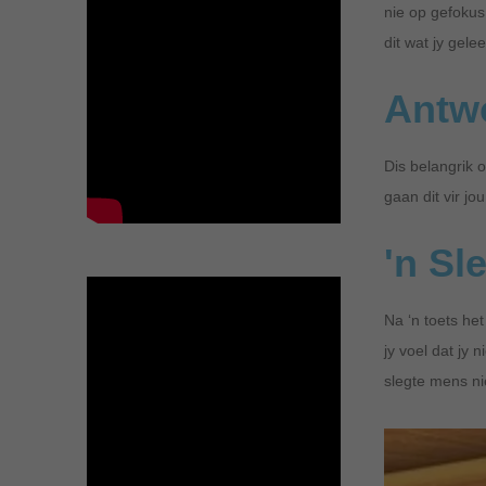
nie op gefokus
dit wat jy gel
Antwo
Dis belangrik o
gaan dit vir j
'n Sl
Na ‘n toets he
jy voel dat jy
slegte mens n