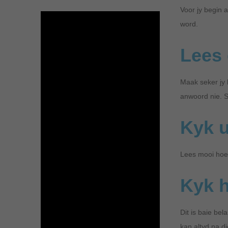
Voor jy begin 
word.
Lees 
Maak seker jy 
anwoord nie. S
Kyk u
Lees mooi hoe 
Kyk h
Dit is baie bel
kan altyd na di