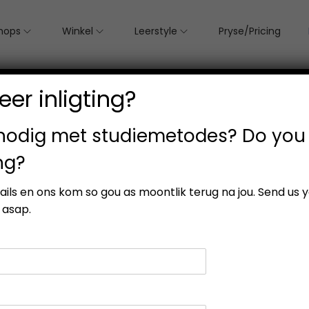
hops
Winkel
Leerstyle
Pryse/Pricing
er inligting?
 nodig met studiemetodes? Do you
ng?
etails en ons kom so gou as moontlik terug na jou. Send us 
 asap.