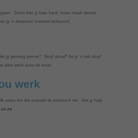
e gaan. Soms leer jy baie hard, maar maak steeds
eer jy ‘n eksamen vraestel antwoord.
Het jy genoeg penne? Skryf almal? As jy ‘n vak skryf
dat alles werk soos dit moet.
jou werk
ilik wees om die vraestel te antwoord nie. Het jy hulp
.co.za