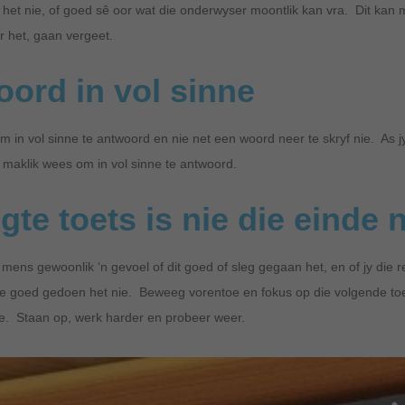
 het nie, of goed sê oor wat die onderwyser moontlik kan vra. Dit kan 
eer het, gaan vergeet.
ord in vol sinne
m in vol sinne te antwoord en nie net een woord neer te skryf nie. As j
ou maklik wees om in vol sinne te antwoord.
egte toets is nie die einde 
t mens gewoonlik ‘n gevoel of dit goed of sleg gegaan het, en of jy die
 nie goed gedoen het nie. Beweeg vorentoe en fokus op die volgende toe
ie. Staan op, werk harder en probeer weer.