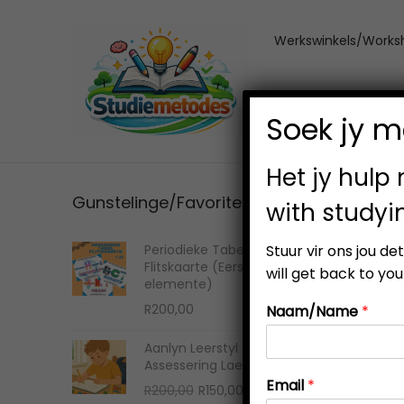
Werkswinkels/Works
Soek jy me
Het jy hulp
Gunstelinge/Favorites
with studyi
Periodieke Tabel
Stuur vir ons jou d
Flitskaarte (Eerste 20
will get back to you
elemente)
R
200,00
Naam/Name
*
Aanlyn Leerstyl
Assessering Laerskool
Email
*
R
200,00
R
150,00