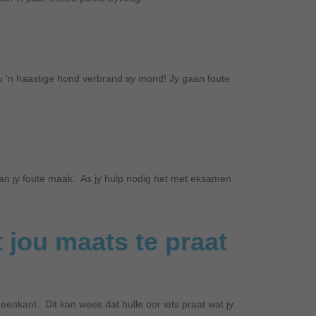
ou ‘n haastige hond verbrand sy mond! Jy gaan foute
gaan jy foute maak. As jy hulp nodig het met eksamen
 jou maats te praat
 eenkant. Dit kan wees dat hulle oor iets praat wat jy