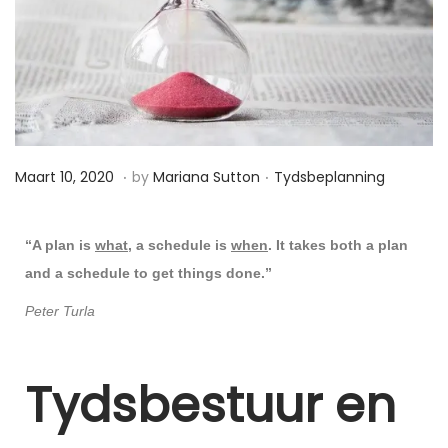
.
.
P
P
M
Maart 10, 2020
by
Mariana Sutton
Tydsbeplanning
o
o
a
s
s
a
“A plan is
what
, a schedule is
when
. It takes both a plan
t
t
r
and a schedule to get things done.”
e
e
t
Peter Turla
d
d
1
o
i
8
n
n
,
Tydsbestuur en
2
0