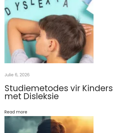
t
u
d
i
e
m
e
t
o
Julie 6, 2026
d
e
Studiemetodes vir Kinders
s
met Disleksie
D
i
Read more
e
l