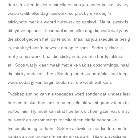
dan verskillende kleure vir elkeen van jou ander vakke. Jy kry
waarskynlik elke dag huiswerk, so plak by elke dag ‘n
stickynote met die woord huiswerk op geskryf. Na huiswerk is
dit tyd vir opsom. Die ideaal is om elke dag die werk wat jy by
die skool gedoen het, op te som. Maar as jou skedule te besig
is, maak tyd oor ‘n naweek om op te som. Sodra jy klaar is
met jou huiswerk, haal die sticky note van die bord/plakkaat
af. Soos wat jy klaar maak met elke vak se opsommings, haal
die sticky notes af. Teen Sondag moet jou bord/plakkaat leeg
wees sodat jy kan begin beplan vir die week wat kom.
Tydsbeplanning kan nie toegepas word sonder dat kinders leer
hoe om te skat hoe lank ‘n potensiele aktiwiteit gaan vat om te
voltooi nie. Hy moet kan skat hoe lank dit hom gaan vat om sy
huiswerk en opsommings te voltooi ten einde behoorlike
tydsbeplanning te doen. Sekere aktiwiteite leer kinders om te
beplan en om volgens ‘n struktuur te werk. Hierdie aktwiteite