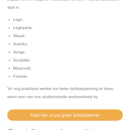
sluit in:
Lego;
Legkaarte;
Skaak;
Sudoko;
Jenga;
Scrabble;
Minecraft;
Fortnite.
Vir nog praktiese wenke om beter tydsbeplanning te doen,
woon een van ons studiemetode werkswinkels by.
Kliek hier vir jou gratis tydsbeplanner