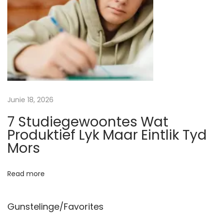
l
o
o
r
l
o
g
Junie 18, 2026
7 Studiegewoontes Wat
Produktief Lyk Maar Eintlik Tyd
Mors
Read more
Gunstelinge/Favorites