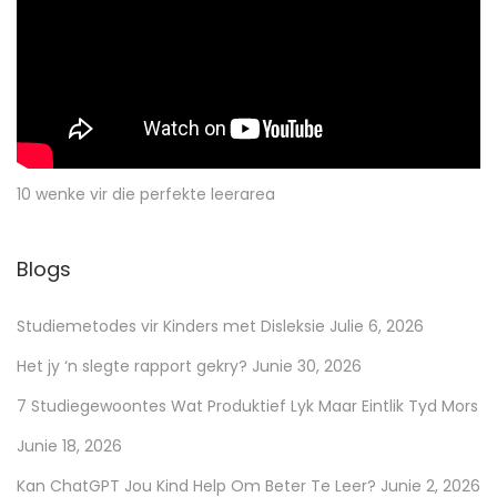
10 wenke vir die perfekte leerarea
Blogs
Studiemetodes vir Kinders met Disleksie
Julie 6, 2026
Het jy ‘n slegte rapport gekry?
Junie 30, 2026
7 Studiegewoontes Wat Produktief Lyk Maar Eintlik Tyd Mors
Junie 18, 2026
Kan ChatGPT Jou Kind Help Om Beter Te Leer?
Junie 2, 2026