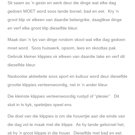
Sit saam as ’n gesin en werk deur die dinge wat elke dag
gedoen MOET word soos tande borsel, bad en eet. Kry ‘n
groot klip vir elkeen van daardie belangrike, daaglikse dinge
en verf elke groot klip dieselfde kleur.
Maak dan ‘n lys van dinge rondom skool wat elke dag gedoen
moet word. Soos huiswerk, opsom, lees en skooltas pak.
Gebruik kleiner klippies vir elkeen van daardie take en verf dit
dieselfde kleur.
Naskoolse aktiwiteite soos sport en kultuur word deur dieselfde
grootte klippies verteenwoordig, net in ‘n ander kleur.
Die kleinste klippies verteenwoordig rustyd of “plesier”. Dit
sluit in tv kyk, speletjies speel ens.
Die doel van die klippies is om die houertjie aan die einde van
die dag vol te maak met die klippe. As hy tande geborsel het,
sit hy ‘n groot klippie in die houer. Dieselfde met bad en eet.