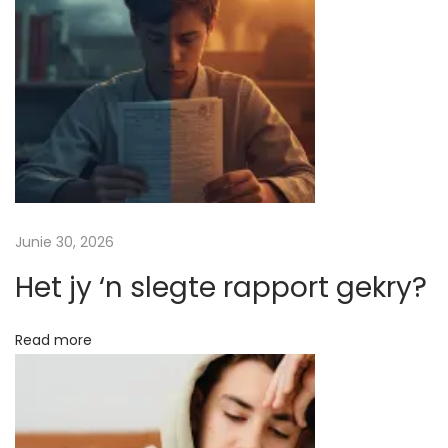
o
c
k
d
o
w
n
h
o
Junie 30, 2026
m
Het jy ‘n slegte rapport gekry?
e
s
Read more
c
h
o
o