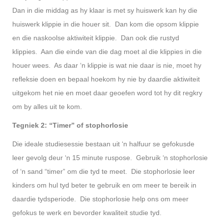
Dan in die middag as hy klaar is met sy huiswerk kan hy die
huiswerk klippie in die houer sit. Dan kom die opsom klippie
en die naskoolse aktiwiteit klippie. Dan ook die rustyd
klippies. Aan die einde van die dag moet al die klippies in die
houer wees. As daar ‘n klippie is wat nie daar is nie, moet hy
refleksie doen en bepaal hoekom hy nie by daardie aktiwiteit
uitgekom het nie en moet daar geoefen word tot hy dit regkry
om by alles uit te kom.
Tegniek 2: “Timer” of stophorlosie
Die ideale studiesessie bestaan uit ‘n halfuur se gefokusde
leer gevolg deur ‘n 15 minute ruspose. Gebruik ‘n stophorlosie
of ‘n sand “timer” om die tyd te meet. Die stophorlosie leer
kinders om hul tyd beter te gebruik en om meer te bereik in
daardie tydsperiode. Die stophorlosie help ons om meer
gefokus te werk en bevorder kwaliteit studie tyd.