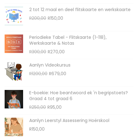
2 tot 12 maal en deel flitskaarte en werkskaarte
R
200,00
R
150,00
Periodieke Tabel - Flitskaarte (1-118),
Werkskaarte & Notas
R
300,00
R
270,00
Aanlyn Videokursus
R
1200,00
R
679,00
E-boekie: Hoe beantwoord ek 'n begripstoets?
Graad 4 tot graad 6
R
250,00
R
95,00
Aanlyn Leerstyl Assessering Hoërskool
R
150,00