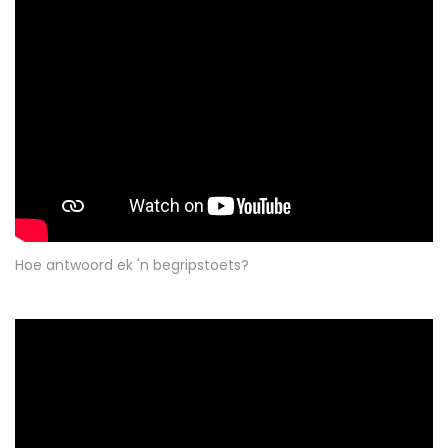
Hoe antwoord ek 'n begripstoets?