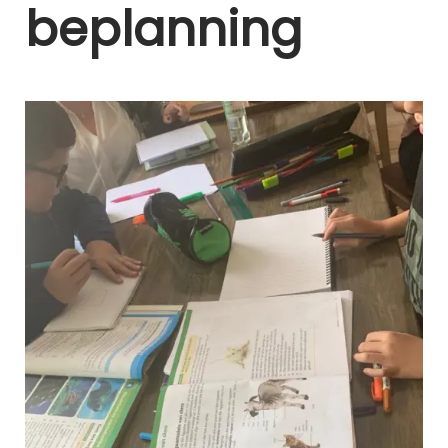
beplanning
2
2