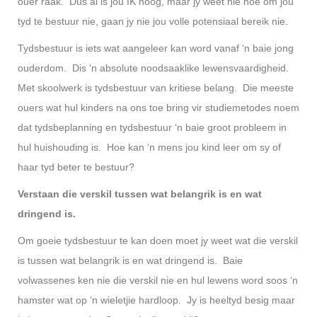
ouer raak. Dus al is jou IK hoog, maar jy weet nie hoe om jou
tyd te bestuur nie, gaan jy nie jou volle potensiaal bereik nie.
Tydsbestuur is iets wat aangeleer kan word vanaf ‘n baie jong
ouderdom. Dis ‘n absolute noodsaaklike lewensvaardigheid.
Met skoolwerk is tydsbestuur van kritiese belang. Die meeste
ouers wat hul kinders na ons toe bring vir studiemetodes noem
dat tydsbeplanning en tydsbestuur ‘n baie groot probleem in
hul huishouding is. Hoe kan ‘n mens jou kind leer om sy of
haar tyd beter te bestuur?
Verstaan die verskil tussen wat belangrik is en wat
dringend is.
Om goeie tydsbestuur te kan doen moet jy weet wat die verskil
is tussen wat belangrik is en wat dringend is. Baie
volwassenes ken nie die verskil nie en hul lewens word soos ‘n
hamster wat op ‘n wieletjie hardloop. Jy is heeltyd besig maar