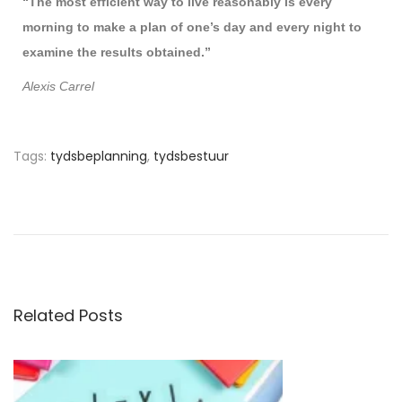
“The most efficient way to live reasonably is every
morning to make a plan of one’s day and every night to
examine the results obtained.”
Alexis Carrel
Tags
:
tydsbeplanning
,
tydsbestuur
W
i
s
k
u
n
Related Posts
d
e
S