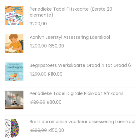
Periodieke Tabel Flitskaarte (Eerste 20
elemente)
R
200,00
Aanlyn Leerstyl Assessering Laerskool
R
200,00
R
150,00
Begripstoets Werkskaarte Graad 4 tot Graad 6
R
250,00
R
110,00
Periodieke Tabel Digitale Plakkaat Afrikaans
R
120,00
R
80,00
Brein dominansie voorkeur assessering Laerskool
R
200,00
R
150,00