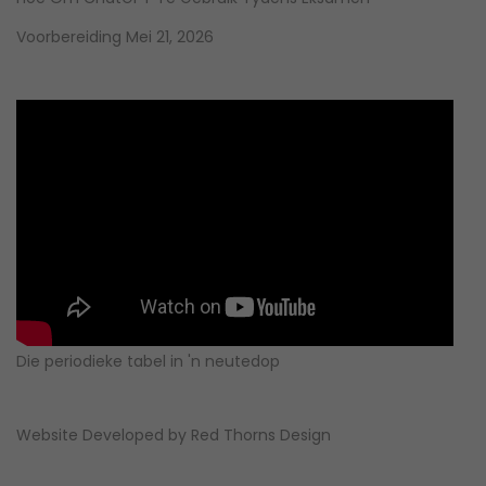
Voorbereiding
Mei 21, 2026
Die periodieke tabel in 'n neutedop
Website Developed by
Red Thorns Design