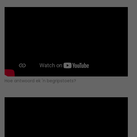
Hoe antwoord ek 'n begripstoets?