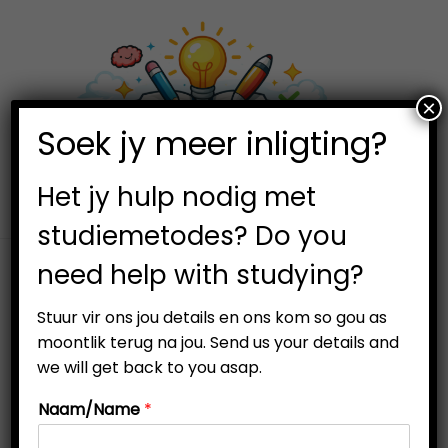
×
0
Soek jy meer inligting?
S
S
k
k
i
i
Het jy hulp nodig met
p
p
studiemetodes? Do you
t
t
need help with studying?
o
o
n
c
Stuur vir ons jou details en ons kom so gou as
a
o
moontlik terug na jou. Send us your details and
v
n
we will get back to you asap.
i
t
Naam/Name
*
g
e
a
n