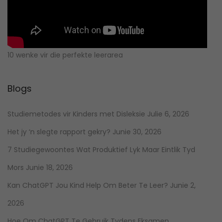
10 wenke vir die perfekte leerarea
Blogs
Studiemetodes vir Kinders met Disleksie
Julie 6, 2026
Het jy ‘n slegte rapport gekry?
Junie 30, 2026
7 Studiegewoontes Wat Produktief Lyk Maar Eintlik Tyd
Mors
Junie 18, 2026
Kan ChatGPT Jou Kind Help Om Beter Te Leer?
Junie 2,
2026
Hoe Om ChatGPT Te Gebruik Tydens Eksamen