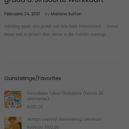
.
P
M
Februarie 24, 2021
by
Mariana Sutton
o
a
Vandag gaan ons praat oor iets baie interessant – Sinne!
s
a
Maar wat is sinne? Wel, sinne is die manier waarop…
t
r
e
t
d
1
o
,
n
2
Gunstelinge/Favorites
0
2
Periodieke Tabel Flitskaarte (Eerste 20
4
elemente)
R
200,00
Aanlyn Leerstyl Assessering Laerskool
O
C
R
200,00
R
150,00