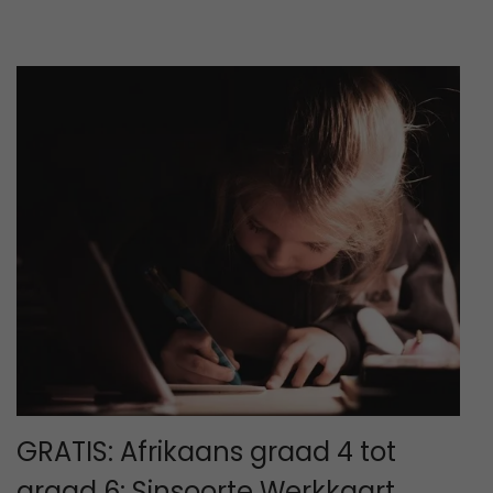
2
3
GRATIS: Afrikaans graad 4 tot
graad 6: Sinsoorte Werkkaart