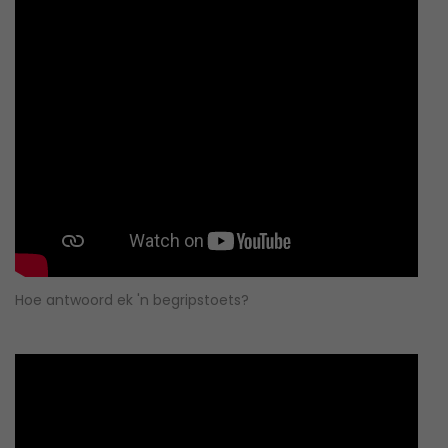
Hoe antwoord ek 'n begripstoets?