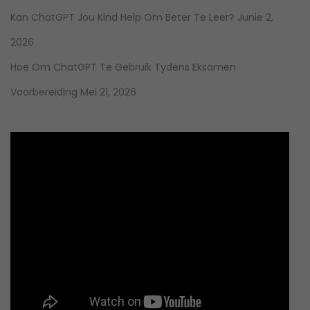
Kan ChatGPT Jou Kind Help Om Beter Te Leer?
Junie 2,
2026
Hoe Om ChatGPT Te Gebruik Tydens Eksamen
Voorbereiding
Mei 21, 2026