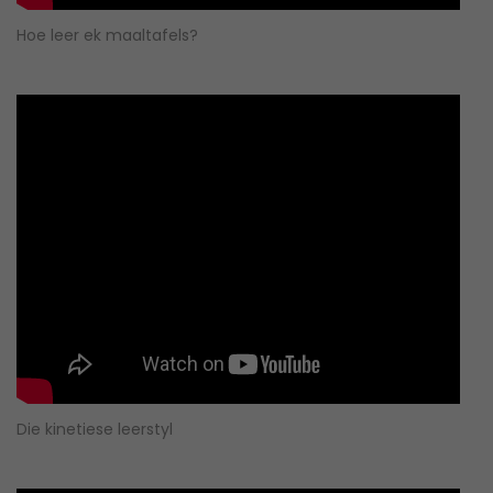
Hoe leer ek maaltafels?
Die kinetiese leerstyl