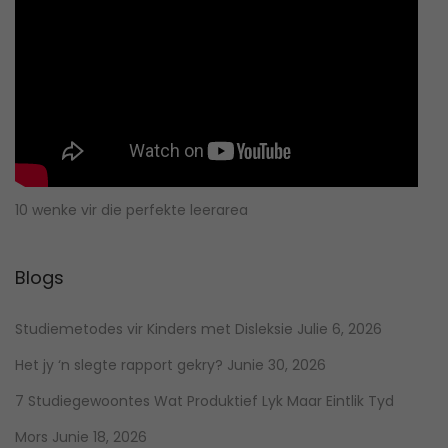
10 wenke vir die perfekte leerarea
Blogs
Studiemetodes vir Kinders met Disleksie
Julie 6, 2026
Het jy ‘n slegte rapport gekry?
Junie 30, 2026
7 Studiegewoontes Wat Produktief Lyk Maar Eintlik Tyd
Mors
Junie 18, 2026