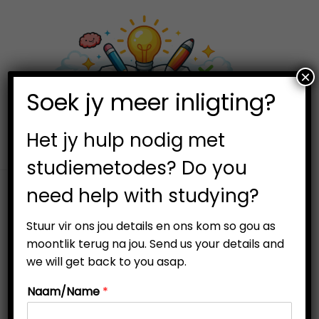
×
0
Soek jy meer inligting?
S
S
k
k
i
i
Het jy hulp nodig met
p
p
studiemetodes? Do you
t
t
need help with studying?
o
o
n
c
Stuur vir ons jou details en ons kom so gou as
a
o
moontlik terug na jou. Send us your details and
v
n
we will get back to you asap.
i
t
Naam/Name
*
g
e
a
n