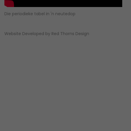
Die periodieke tabel in 'n neutedop
Website Developed by
Red Thorns Design