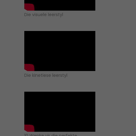
Die visuele leerstyl
Die kinetiese leerstyl
10 Wenke vir die perfekte