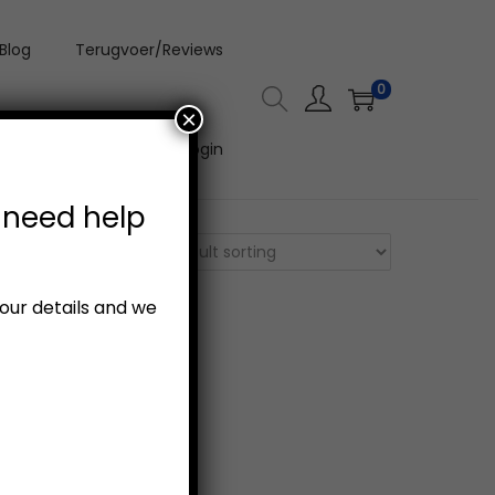
Blog
Terugvoer/Reviews
0
×
Aanlyn Video Kursus Login
 need help
your details and we