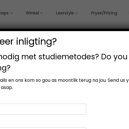
hops
Winkel
Leerstyle
Pryse/Pricing
er inligting?
 nodig met studiemetodes? Do you
ng?
gle result
etails en ons kom so gou as moontlik terug na jou. Send us 
 asap.