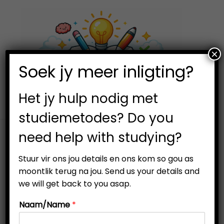
×
0
Soek jy meer inligting?
S
S
k
k
i
i
Het jy hulp nodig met
p
p
studiemetodes? Do you
t
t
need help with studying?
o
o
Filter
n
c
Stuur vir ons jou details en ons kom so gou as
a
o
moontlik terug na jou. Send us your details and
v
n
we will get back to you asap.
i
t
Naam/Name
*
g
e
a
n