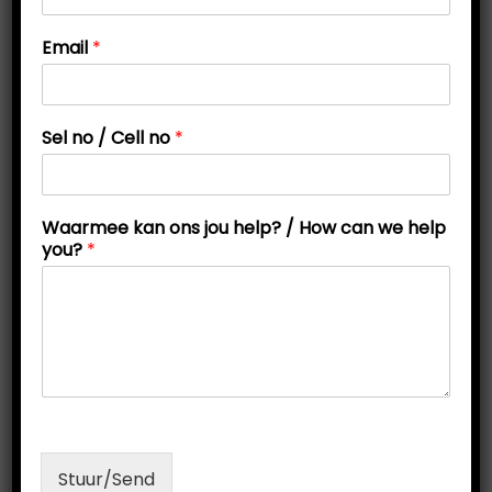
t
t
o
Email
*
i
n
s
o
E
n
m
Sel no / Cell no
*
a
i
l
h
Waarmee kan ons jou help? / How can we help
e
you?
*
l
p
?
Periodieke Tabel: Metale, Metalloïede en Nie-metale:
Lys en opsommings
R
120,00
Add to cart
Stuur/Send