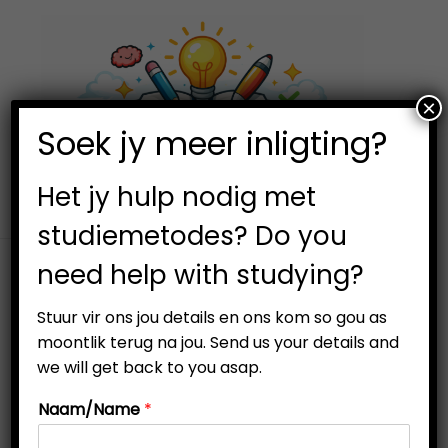
×
0
Soek jy meer inligting?
S
S
k
k
i
i
Het jy hulp nodig met
p
p
studiemetodes? Do you
t
t
need help with studying?
o
o
n
c
Stuur vir ons jou details en ons kom so gou as
a
o
moontlik terug na jou. Send us your details and
v
n
we will get back to you asap.
-33%
i
t
Naam/Name
*
g
e
a
n