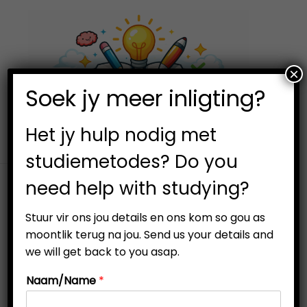
×
0
Soek jy meer inligting?
S
S
k
k
i
i
Het jy hulp nodig met
p
p
studiemetodes? Do you
t
t
need help with studying?
o
o
n
c
Stuur vir ons jou details en ons kom so gou as
a
o
moontlik terug na jou. Send us your details and
v
n
we will get back to you asap.
-55%
i
t
Naam/Name
*
g
e
a
n