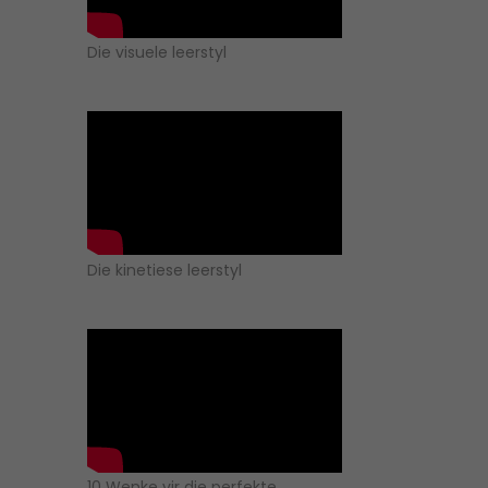
Die visuele leerstyl
Die kinetiese leerstyl
10 Wenke vir die perfekte