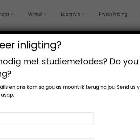
hops
Winkel
Leerstyle
Pryse/Pricing
er inligting?
 nodig met studiemetodes? Do you
ng?
esults
etails en ons kom so gou as moontlik terug na jou. Send us 
 asap.
-25%