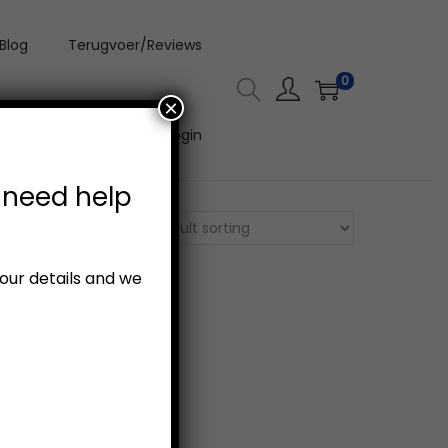
Blog
Terugvoer/Reviews
0
×
Aanlyn Video Kursus Login
 need help
your details and we