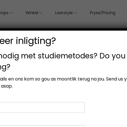
hops
Winkel
Leerstyle
Pryse/Pricing
er inligting?
 nodig met studiemetodes? Do you
ng?
gle result
etails en ons kom so gou as moontlik terug na jou. Send us 
 asap.