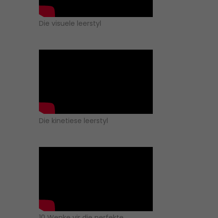
Die visuele leerstyl
Die kinetiese leerstyl
10 Wenke vir die perfekte