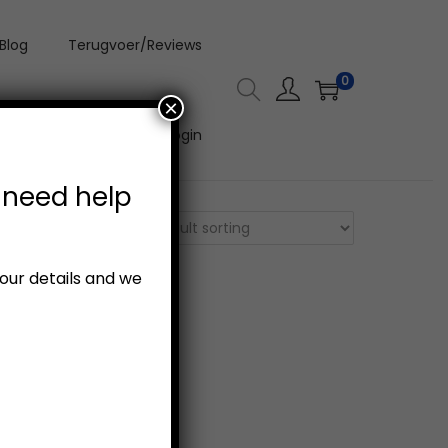
Blog
Terugvoer/Reviews
0
×
Aanlyn Video Kursus Login
 need help
your details and we