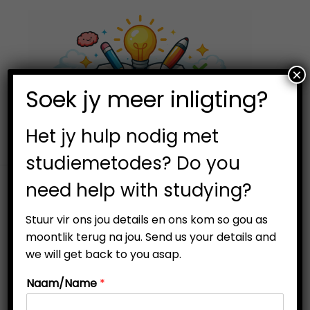
×
0
Soek jy meer inligting?
S
S
k
k
i
i
Het jy hulp nodig met
p
p
studiemetodes? Do you
t
t
need help with studying?
o
o
Studieboekies en hulpmiddels vir leerders vanaf graad 4
n
c
tot 12.
Stuur vir ons jou details en ons kom so gou as
a
o
moontlik terug na jou. Send us your details and
v
n
Filter
we will get back to you asap.
i
t
Naam/Name
*
g
e
a
n