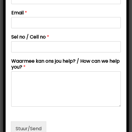
t
t
C
Email
*
i
e
l
o
l
n
h
Sel no / Cell no
*
e
l
p
j
Waarmee kan ons jou help? / How can we help
o
you?
*
u
Wiskunde
(1)
Stuur/Send
-25%