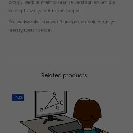
om jou werk te memoriseer, te verstaan en om die
t
,
0
konsepte wat jy leer te kan toepas.
u
0
.
d
0
Die werkswinkel is sowat 3 ure lank en sluit ‘n aanlyn
i
.
leerstyltoets toets in.
e
m
e
t
o
Related products
d
e
s
-43%
M
e
e
s