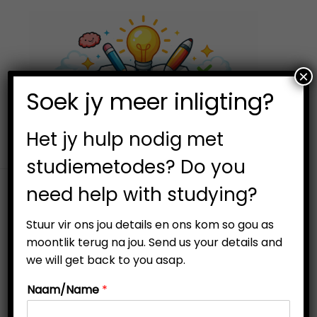
×
0
Soek jy meer inligting?
S
S
k
k
i
i
Het jy hulp nodig met
p
p
studiemetodes? Do you
t
t
need help with studying?
o
o
n
c
Stuur vir ons jou details en ons kom so gou as
a
o
-22%
moontlik terug na jou. Send us your details and
v
n
we will get back to you asap.
i
t
Naam/Name
*
g
e
a
n