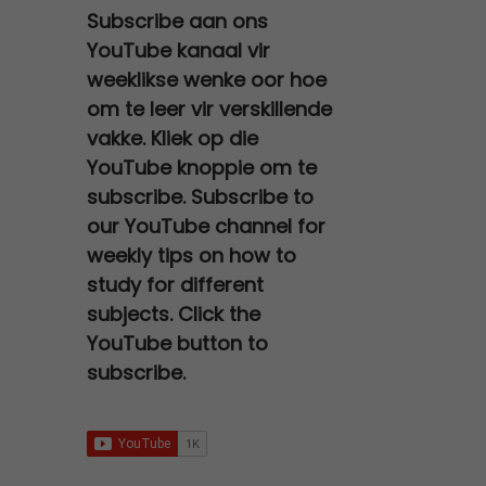
a
t
0
e
i
Subscribe aan ons
0
,
s
R
l
p
.
w
s
YouTube kanaal vir
0
0
:
2
p
r
a
:
,
0
weeklikse wenke oor hoe
R
7
r
i
s
R
0
.
om te leer vir verskillende
3
0
i
c
:
6
0
vakke. Kliek op die
0
,
c
e
R
7
.
YouTube knoppie om te
0
0
e
i
1
9
subscribe. Subscribe to
,
0
w
s
2
,
0
.
our YouTube channel for
a
:
0
0
0
weekly tips on how to
s
R
0
0
.
study for different
:
9
,
.
subjects. Click the
R
5
0
YouTube button to
2
,
0
subscribe.
5
0
.
0
0
,
.
0