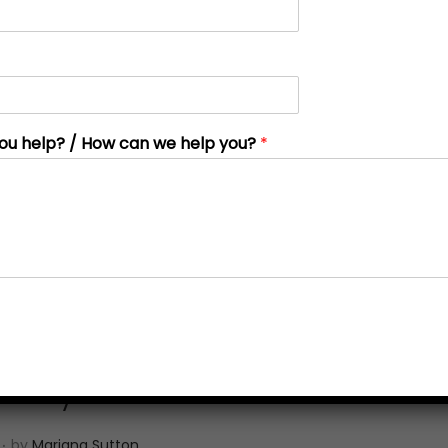
ou help? / How can we help you?
*
 ek my kind om te leer?
.
J
by
Mariana Sutton