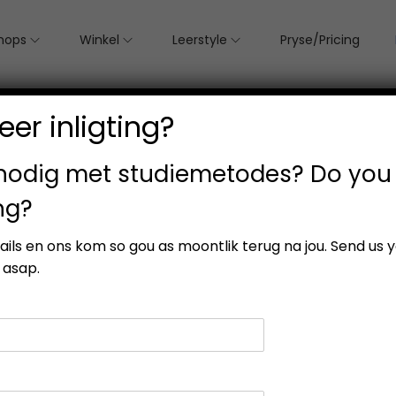
hops
Winkel
Leerstyle
Pryse/Pricing
er inligting?
 nodig met studiemetodes? Do you
ng?
etails en ons kom so gou as moontlik terug na jou. Send us 
 asap.