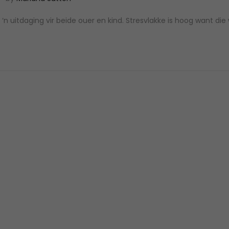
u
‘n uitdaging vir beide ouer en kind. Stresvlakke is hoog want die 
e
2
5
2
0
2
3