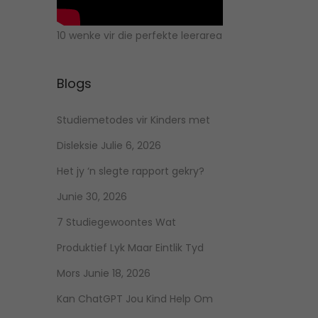
10 wenke vir die perfekte leerarea
Blogs
Studiemetodes vir Kinders met
Disleksie
Julie 6, 2026
Het jy ‘n slegte rapport gekry?
Junie 30, 2026
7 Studiegewoontes Wat
Produktief Lyk Maar Eintlik Tyd
Mors
Junie 18, 2026
Kan ChatGPT Jou Kind Help Om