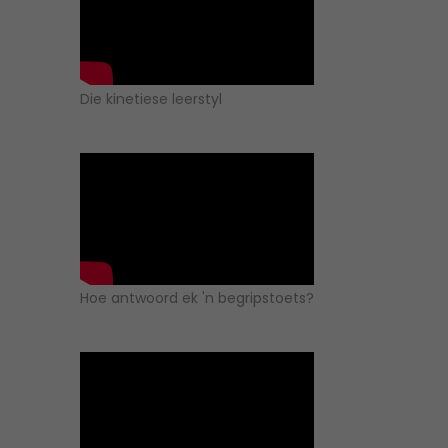
Die kinetiese leerstyl
Hoe antwoord ek 'n begripstoets?