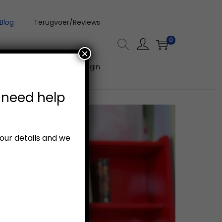
Blog
Terugvoer/Reviews
0
×
Aanlyn Video Kursus Login
 need help
your details and we