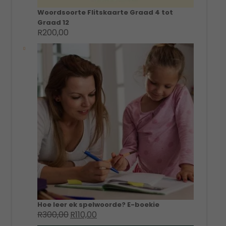
Woordsoorte Flitskaarte Graad 4 tot
Graad 12
R
200,00
Hoe leer ek spelwoorde? E-boekie
R
300,00
R
110,00
Original
Current
price
price