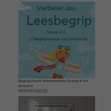
price
price
was:
is:
R200,00.
R150,00.
Begripstoets Werkskaarte Graad 4 tot
Graad 6
R
250,00
R
110,00
Original
Current
price
price
was:
is:
R250,00.
R110,00.