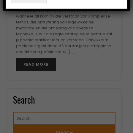
2023
Sutton
vm
Poësie kan soms moeilik wees om te leer, veral
wanneer dit kom by die verstaan van komplekse
temas, die ontsyfering van ingewikkelde
metafore en die ontleding van poëtiese
tegnieke. Deur die regte strategieë te gebruik sal
jy poësie makliker leer en verstaan. Ontwikkel ‘n
poëtiese ingesteldheid Voordat jy in die tegniese
aspekte van poësie induik, […]
READ MORE
Search