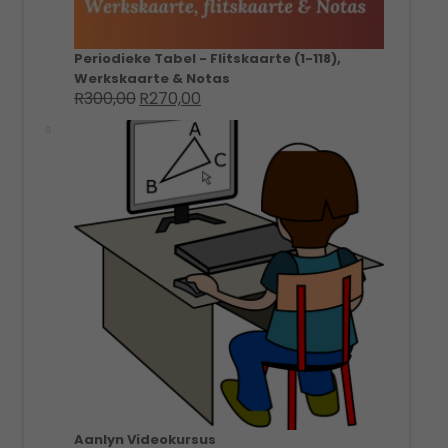
Periodieke Tabel - Flitskaarte (1-118),
Werkskaarte & Notas
R
300,00
R
270,00
Original
Current
price
price
was:
is:
R300,00.
R270,00.
Aanlyn Videokursus