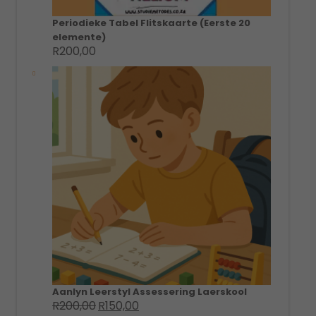
Periodieke Tabel Flitskaarte (Eerste 20
elemente)
R
200,00
Aanlyn Leerstyl Assessering Laerskool
R
200,00
R
150,00
Original
Current