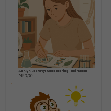
R250,00.
R95,00.
Aanlyn Leerstyl Assessering Hoërskool
R
150,00