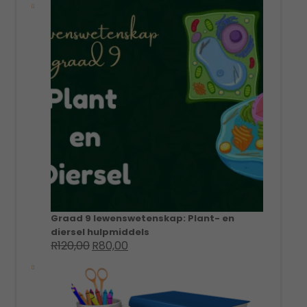
was:
is:
R300,00.
R110,00.
Graad 9 lewenswetenskap: Plant- en
diersel hulpmiddels
R
120,00
R
80,00
Original
Current
price
price
was:
is:
R120,00.
R80,00.