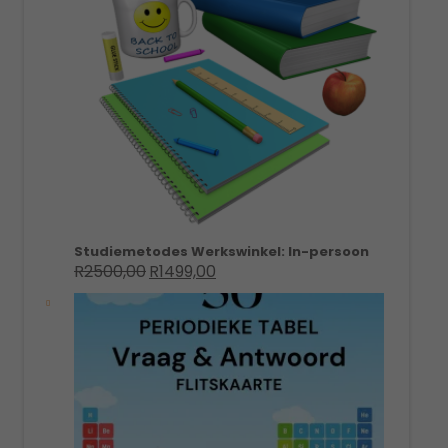
Studiemetodes Werkswinkel: In-persoon
R
2500,00
R
1499,00
Original
Current
price
price
was:
is:
R2500,00.
R1499,00.