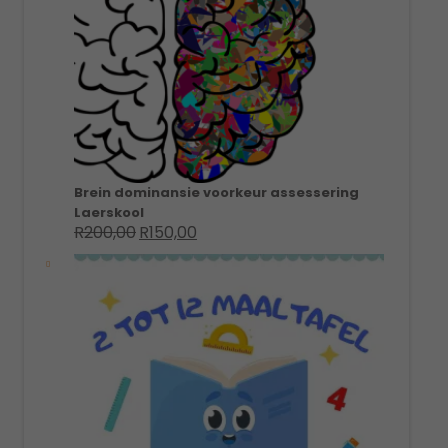
Brein dominansie voorkeur assessering
Laerskool
R
200,00
R
150,00
Original
Current
price
price
was:
is:
R200,00.
R150,00.