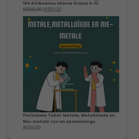
100 Afrikaanse Idiome Graad 4-12
R
200,00
R
150,00
Original
Current
price
price
was:
is:
R200,00.
R150,00.
Periodieke Tabel: Metale, Metalloïede en
Nie-metale: Lys en opsommings
R
120,00