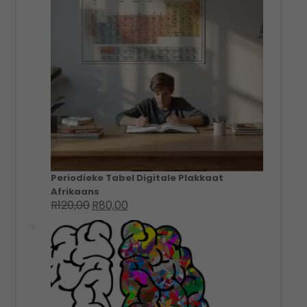
Periodieke Tabel Digitale Plakkaat
Afrikaans
R
120,00
R
80,00
Original
Current
price
price
was:
is:
R120,00.
R80,00.