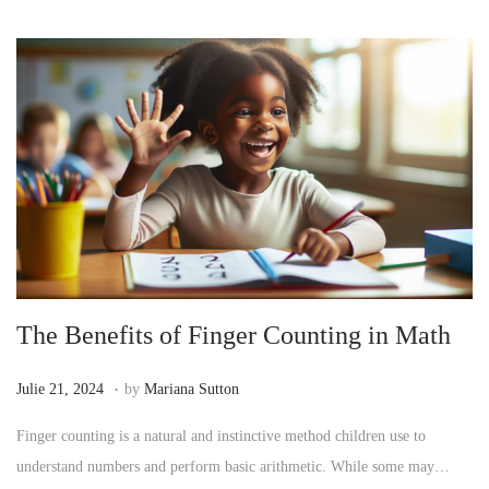
2
5
The Benefits of Finger Counting in Math
.
P
J
Julie 21, 2024
by
Mariana Sutton
o
u
Finger counting is a natural and instinctive method children use to
s
l
understand numbers and perform basic arithmetic. While some may…
t
i