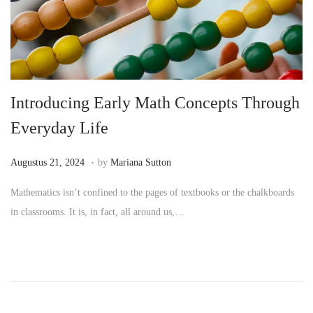
t
t
i
o
n
Introducing Early Math Concepts Through
Everyday Life
.
P
M
Augustus 21, 2024
by
Mariana Sutton
o
e
Mathematics isn’t confined to the pages of textbooks or the chalkboards
s
i
in classrooms. It is, in fact, all around us,…
t
1
e
2
d
,
o
2
n
0