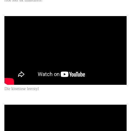
Hoe leer ek maaltafels?
Die kinetiese leerstyl