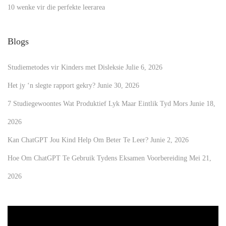
10 wenke vir die perfekte leerarea
Blogs
Studiemetodes vir Kinders met Disleksie
Julie 6, 2026
Het jy ‘n slegte rapport gekry?
Junie 30, 2026
7 Studiegewoontes Wat Produktief Lyk Maar Eintlik Tyd Mors
Junie 18,
2026
Kan ChatGPT Jou Kind Help Om Beter Te Leer?
Junie 2, 2026
Hoe Om ChatGPT Te Gebruik Tydens Eksamen Voorbereiding
Mei 21,
2026