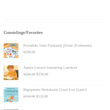
e
e
d
2
o
1
n
,
Gunstelinge/Favorites
2
0
Periodieke Tabel Flitskaarte (Eerste 20 elemente)
2
R
200,00
4
Aanlyn Leerstyl Assessering Laerskool
O
C
R
200,00
R
150,00
r
u
i
r
Begripstoets Werkskaarte Graad 4 tot Graad 6
g
r
O
C
R
250,00
R
110,00
i
e
r
u
n
n
i
r