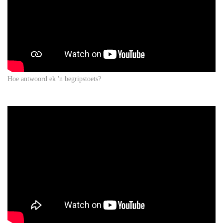
Hoe antwoord ek 'n begripstoets?