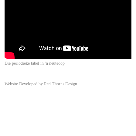
Die periodieke tabel in 'n neutedop
Website Developed by
Red Thorns Design