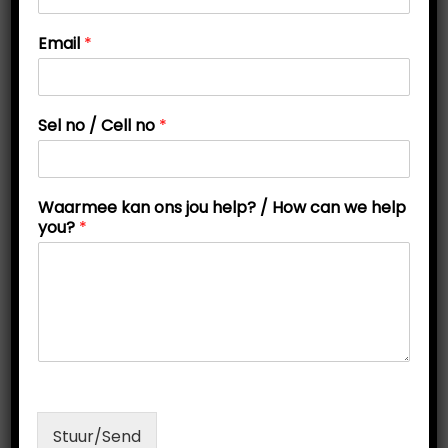
t
t
Email
*
i
o
n
Sel no / Cell no
*
n
Waarmee kan ons jou help? / How can we help
o
you?
*
E
m
a
i
Aanlyn studiemetodes werkswinkel
l
O
C
R
2300,00
R
999,00
j
o
r
u
Add to cart
u
i
r
g
r
Stuur/Send
i
e