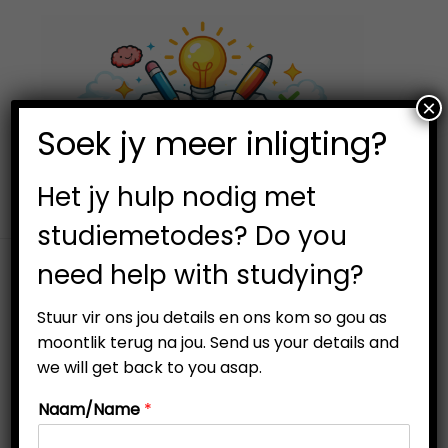
×
0
Soek jy meer inligting?
S
S
k
k
i
i
Het jy hulp nodig met
p
p
studiemetodes? Do you
t
t
need help with studying?
o
o
Filter
n
c
Stuur vir ons jou details en ons kom so gou as
a
o
moontlik terug na jou. Send us your details and
v
n
we will get back to you asap.
i
t
Naam/Name
*
g
e
-57%
a
n