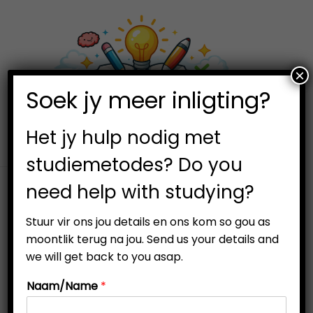
×
0
Soek jy meer inligting?
S
S
k
k
i
i
Het jy hulp nodig met
p
p
studiemetodes? Do you
t
t
need help with studying?
o
o
n
c
Stuur vir ons jou details en ons kom so gou as
a
o
moontlik terug na jou. Send us your details and
v
n
we will get back to you asap.
i
t
Naam/Name
*
g
e
a
n