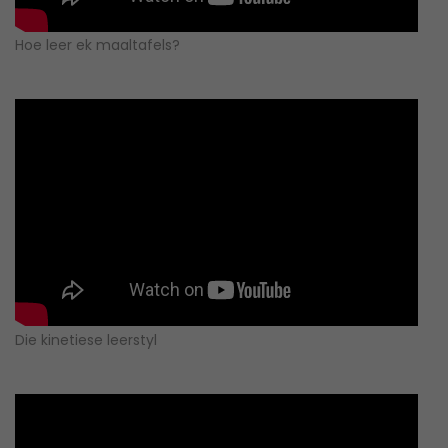
Hoe leer ek maaltafels?
Die kinetiese leerstyl