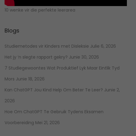
10 wenke vir die perfekte leerarea
Blogs
Studiemetodes vir Kinders met Disleksie
Julie 6, 2026
Het jy ‘n slegte rapport gekry?
Junie 30, 2026
7 Studiegewoontes Wat Produktief Lyk Maar Eintlik Tyd
Mors
Junie 18, 2026
Kan ChatGPT Jou Kind Help Om Beter Te Leer?
Junie 2,
2026
Hoe Om ChatGPT Te Gebruik Tydens Eksamen
Voorbereiding
Mei 21, 2026