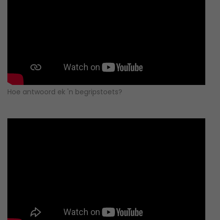
Hoe antwoord ek 'n begripstoets?