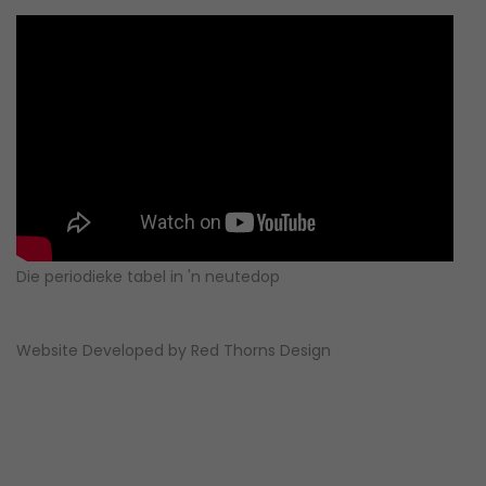
Die periodieke tabel in 'n neutedop
Website Developed by
Red Thorns Design