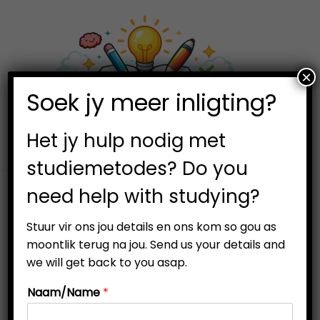
×
0
Soek jy meer inligting?
S
S
k
k
i
i
Het jy hulp nodig met
p
p
studiemetodes? Do you
t
t
need help with studying?
o
o
n
c
Stuur vir ons jou details en ons kom so gou as
a
o
moontlik terug na jou. Send us your details and
v
n
we will get back to you asap.
i
t
Naam/Name
*
g
e
a
n