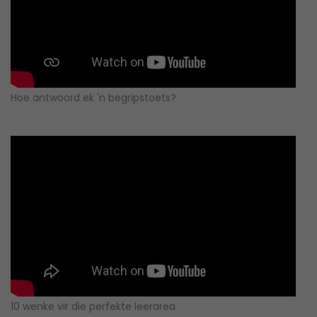
Hoe antwoord ek 'n begripstoets?
10 wenke vir die perfekte leerarea