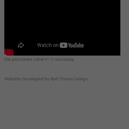
Die periodieke tabel in 'n neutedop
Website Developed by
Red Thorns Design