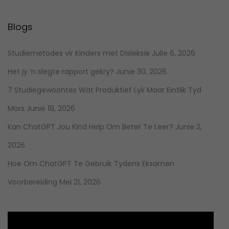
Blogs
Studiemetodes vir Kinders met Disleksie
Julie 6, 2026
Het jy ‘n slegte rapport gekry?
Junie 30, 2026
7 Studiegewoontes Wat Produktief Lyk Maar Eintlik Tyd
Mors
Junie 18, 2026
Kan ChatGPT Jou Kind Help Om Beter Te Leer?
Junie 2,
2026
Hoe Om ChatGPT Te Gebruik Tydens Eksamen
Voorbereiding
Mei 21, 2026