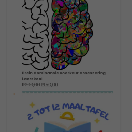
Brein dominansie voorkeur assessering
Laerskool
R
200,00
R
150,00
Original
Current
price
price
was:
is:
R200,00.
R150,00.