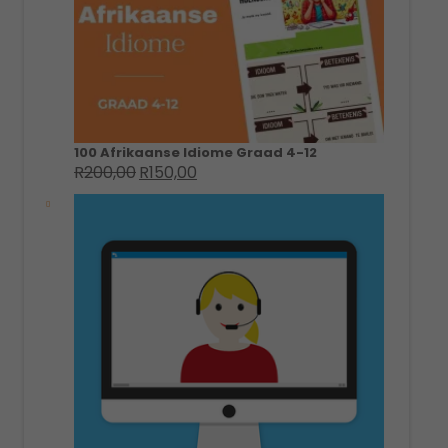
100 Afrikaanse Idiome Graad 4-12
R
200,00
R
150,00
Original
Current
price
price
was:
is:
R200,00.
R150,00.