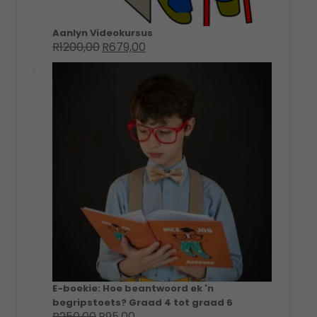
Aanlyn Videokursus
R
1200,00
R
679,00
Original
Current
price
price
was:
is:
R1200,00.
R679,00.
E-boekie: Hoe beantwoord ek 'n
begripstoets? Graad 4 tot graad 6
R
250,00
R
95,00
Original
Current