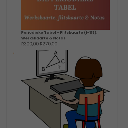
Periodieke Tabel - Flitskaarte (1-118),
Werkskaarte & Notas
R
300,00
R
270,00
Original
Current
price
price
was:
is:
R300,00.
R270,00.