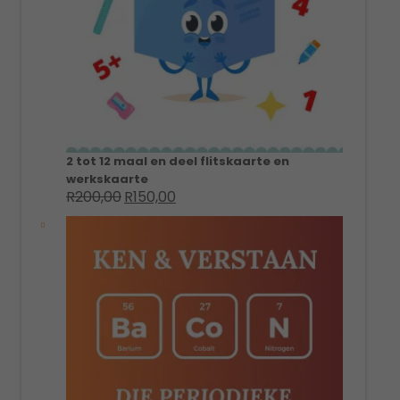
2 tot 12 maal en deel flitskaarte en
werkskaarte
R
200,00
R
150,00
Original
Current
price
price
was:
is:
R200,00.
R150,00.