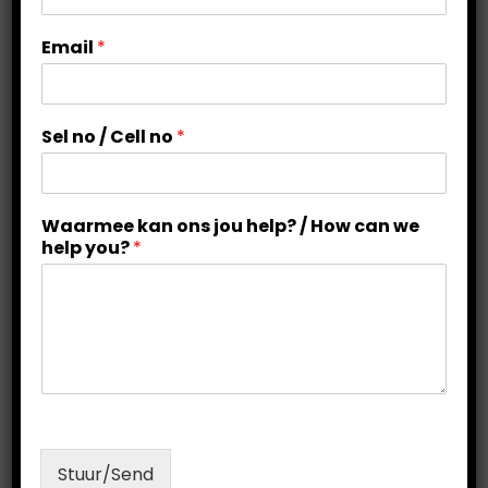
j
Email
*
o
u
n
o
Sel no / Cell no
*
w
e
Waarmee kan ons jou help? / How can we
help you?
*
HET JY ‘N SLEGTE RAPPORT GEKRY?
Stuur/Send