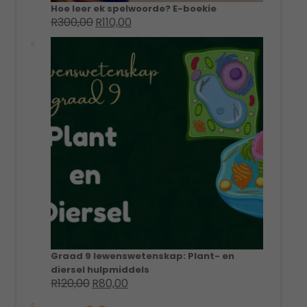
Hoe leer ek spelwoorde? E-boekie
R
300,00
R
110,00
Original
Current
price
price
was:
is:
R300,00.
R110,00.
Graad 9 lewenswetenskap: Plant- en
diersel hulpmiddels
R
120,00
R
80,00
Original
Current
price
price