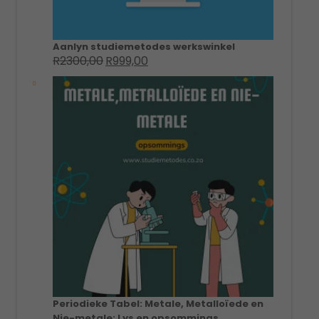
Aanlyn studiemetodes werkswinkel
R
2300,00
R
999,00
Original
Current
price
price
was:
is:
R2300,00.
R999,00.
Periodieke Tabel: Metale, Metalloïede en
Nie-metale: Lys en opsommings