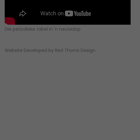
Die periodieke tabel in 'n neutedop
Website Developed by
Red Thorns Design