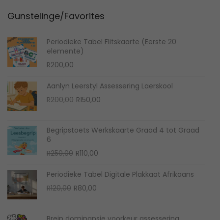
n
2
Gunstelinge/Favorites
0
2
Periodieke Tabel Flitskaarte (Eerste 20
4
elemente)
R
200,00
Aanlyn Leerstyl Assessering Laerskool
O
C
R
200,00
R
150,00
r
u
i
r
Begripstoets Werkskaarte Graad 4 tot Graad
g
r
6
i
e
O
C
R
250,00
R
110,00
n
n
r
u
Periodieke Tabel Digitale Plakkaat Afrikaans
a
t
i
r
O
C
R
120,00
R
80,00
l
p
g
r
r
u
p
r
i
e
i
r
r
i
n
n
Brein dominansie voorkeur assessering