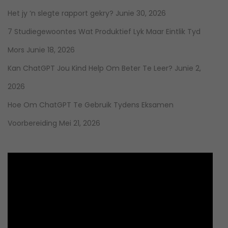
Het jy ‘n slegte rapport gekry?
Junie 30, 2026
7 Studiegewoontes Wat Produktief Lyk Maar Eintlik Tyd
Mors
Junie 18, 2026
Kan ChatGPT Jou Kind Help Om Beter Te Leer?
Junie 2,
2026
Hoe Om ChatGPT Te Gebruik Tydens Eksamen
Voorbereiding
Mei 21, 2026