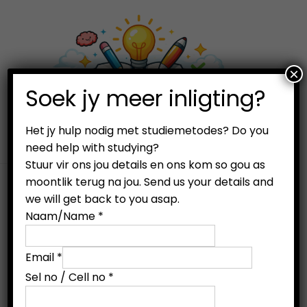
×
0
Soek jy meer inligting?
S
S
k
k
i
i
Het jy hulp nodig met studiemetodes? Do you
need help with studying?
p
p
Stuur vir ons jou details en ons kom so gou as
t
t
moontlik terug na jou. Send us your details and
o
o
we will get back to you asap.
n
c
Naam/Name
*
a
o
v
n
/
Email
*
i
t
E
Sel no / Cell no
*
g
e
m
a
n
a