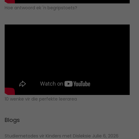
Hoe antwoord ek 'n begripstoets?
10 wenke vir die perfekte leerarea
Blogs
Studiemetodes vir Kinders met Disleksie
Julie 6, 2026