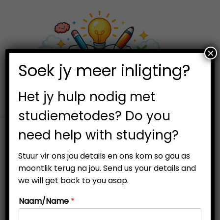
×
0
Soek jy meer inligting?
S
S
k
k
i
i
Het jy hulp nodig met
p
p
studiemetodes? Do you
t
t
need help with studying?
o
o
n
c
Stuur vir ons jou details en ons kom so gou as
a
o
moontlik terug na jou. Send us your details and
v
n
we will get back to you asap.
i
t
Naam/Name
*
g
e
a
n