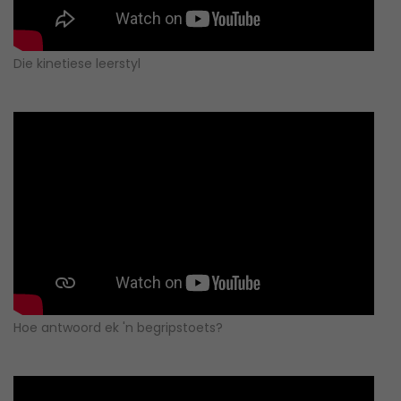
Die kinetiese leerstyl
Hoe antwoord ek 'n begripstoets?