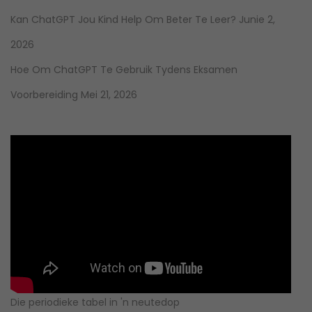
Kan ChatGPT Jou Kind Help Om Beter Te Leer?
Junie 2,
2026
Hoe Om ChatGPT Te Gebruik Tydens Eksamen
Voorbereiding
Mei 21, 2026
Die periodieke tabel in 'n neutedop