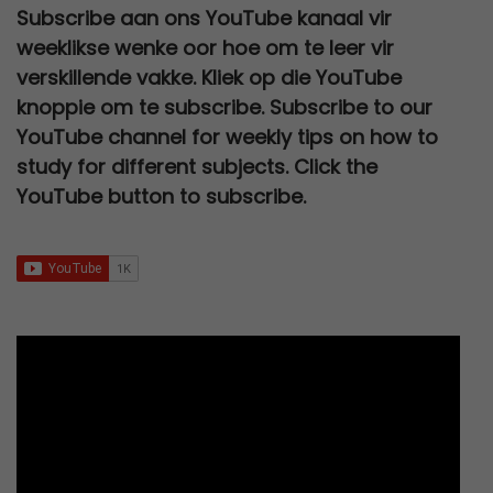
.
a
t
w
s
0
0
Subscribe aan ons YouTube kanaal vir
R
5
c
e
l
p
a
:
,
0
weeklikse wenke oor hoe om te leer vir
2
0
e
i
p
r
s
R
0
.
verskillende vakke. Kliek op die YouTube
0
,
w
s
r
i
:
2
0
knoppie om te subscribe. Subscribe to our
0
0
a
:
i
c
R
7
.
YouTube channel for weekly tips on how to
,
0
s
R
c
e
3
0
study for different subjects. Click the
0
.
:
6
e
i
0
,
YouTube button to subscribe.
0
R
7
w
s
0
0
.
1
9
a
:
,
0
2
,
s
R
0
.
0
0
:
9
0
0
0
R
5
.
,
.
2
,
0
5
0
0
0
0
.
,
.
0
0