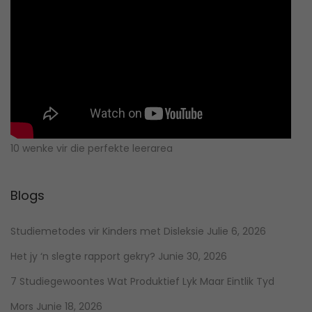
10 wenke vir die perfekte leerarea
Blogs
Studiemetodes vir Kinders met Disleksie
Julie 6, 2026
Het jy ‘n slegte rapport gekry?
Junie 30, 2026
7 Studiegewoontes Wat Produktief Lyk Maar Eintlik Tyd
Mors
Junie 18, 2026