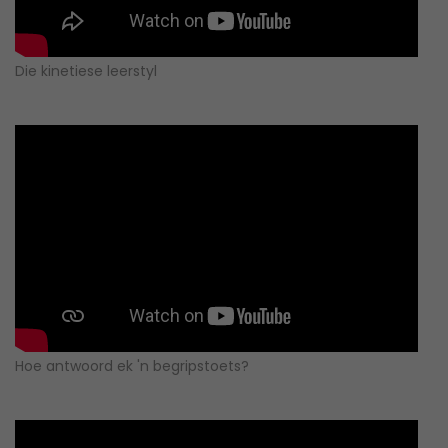
Die kinetiese leerstyl
Hoe antwoord ek 'n begripstoets?