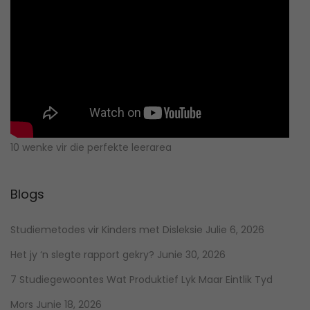
10 wenke vir die perfekte leerarea
Blogs
Studiemetodes vir Kinders met Disleksie
Julie 6, 2026
Het jy ‘n slegte rapport gekry?
Junie 30, 2026
7 Studiegewoontes Wat Produktief Lyk Maar Eintlik Tyd
Mors
Junie 18, 2026