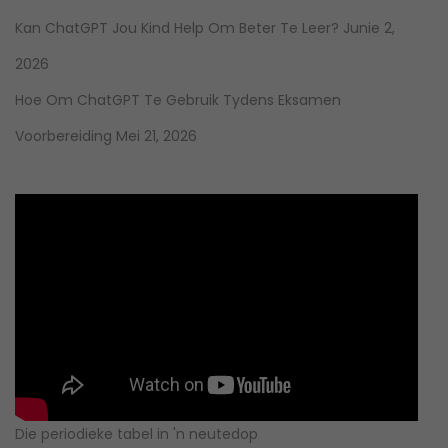
Kan ChatGPT Jou Kind Help Om Beter Te Leer?
Junie 2,
2026
Hoe Om ChatGPT Te Gebruik Tydens Eksamen
Voorbereiding
Mei 21, 2026
Die periodieke tabel in 'n neutedop