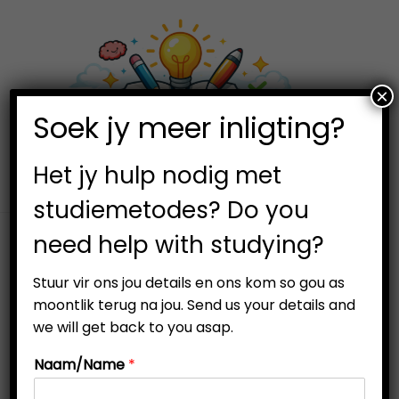
×
0
Soek jy meer inligting?
S
S
k
k
i
i
Het jy hulp nodig met
p
p
studiemetodes? Do you
t
t
need help with studying?
o
o
n
c
Stuur vir ons jou details en ons kom so gou as
a
o
moontlik terug na jou. Send us your details and
v
n
we will get back to you asap.
i
t
Naam/Name
*
g
e
a
n