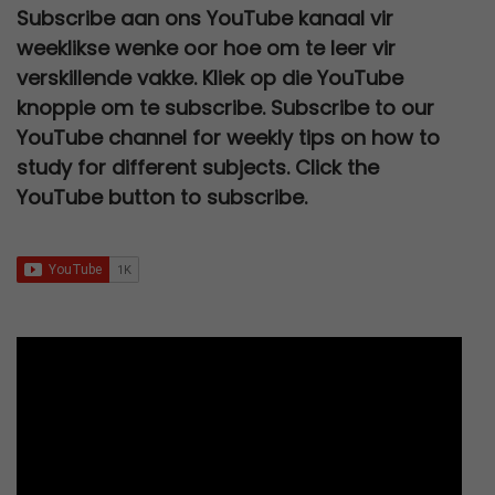
.
a
t
w
s
0
0
Subscribe aan ons YouTube kanaal vir
R
5
c
e
l
p
a
:
,
0
weeklikse wenke oor hoe om te leer vir
2
0
e
i
p
r
s
R
0
.
verskillende vakke. Kliek op die YouTube
0
,
w
s
r
i
:
2
0
knoppie om te subscribe. Subscribe to our
0
0
a
:
i
c
R
7
.
YouTube channel for weekly tips on how to
,
0
s
R
c
e
3
0
study for different subjects. Click the
0
.
:
6
e
i
0
,
YouTube button to subscribe.
0
R
7
w
s
0
0
.
1
9
a
:
,
0
2
,
s
R
0
.
0
0
:
9
0
0
0
R
5
.
,
.
2
,
0
5
0
0
0
0
.
,
.
0
0