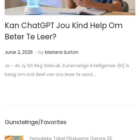
t
t
i
Kan ChatGPT Jou Kind Help Om
o
n
Beter Te Leer?
.
P
J
Junie 2, 2026
by
Mariana Sutton
o
u
Ja – As Jy Dit Reg Gebruik. Kunsmatige Intelligensie (KI) is
s
n
besig om oral deel van ons lewe te word….
t
i
e
e
d
2
o
,
n
2
Gunstelinge/Favorites
0
2
Periodieke Tabel Flitskaarte (Eerste 20
6