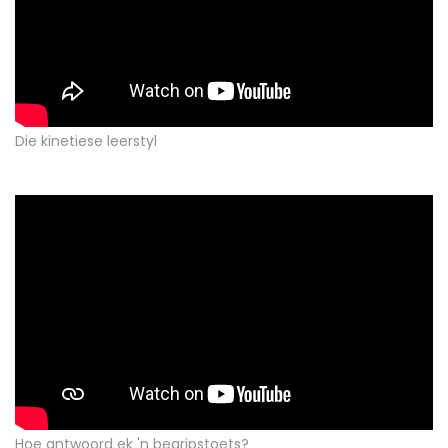
Die kinetiese leerstyl
Hoe antwoord ek 'n begripstoets?