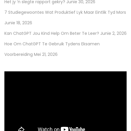
Het jy ‘n slegte rapport gekry?
Junie 30, 2026
7 Studiegewoontes Wat Produktief Lyk Maar Eintlik Tyd Mors
Junie 18, 2026
Kan ChatGPT Jou Kind Help Om Beter Te Leer?
Junie 2, 2026
Hoe Om ChatGPT Te Gebruik Tydens Eksamen
Voorbereiding
Mei 21, 2026