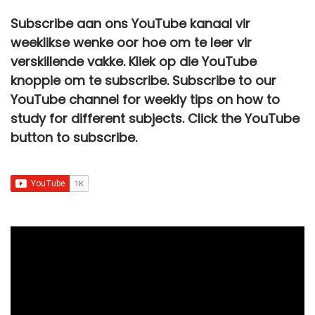
0
0
i
c
R
5
.
a
t
w
s
Subscribe aan ons YouTube kanaal vir
,
0
c
e
2
0
l
p
a
:
weeklikse wenke oor hoe om te leer vir
0
.
e
i
0
,
p
r
s
R
0
verskillende vakke. Kliek op die YouTube
w
s
0
0
r
i
:
2
.
knoppie om te subscribe. Subscribe to our
a
:
,
0
i
c
R
7
YouTube channel for weekly tips on how to
s
R
0
.
c
e
3
0
study for different subjects. Click the YouTube
:
6
0
e
i
0
,
button to subscribe.
R
7
.
w
s
0
0
1
9
a
:
,
0
2
,
s
R
0
.
0
0
:
9
0
0
0
R
5
.
,
.
2
,
0
5
0
0
0
0
.
,
.
0