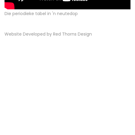
Die periodieke tabel in 'n neutedop
Website Developed by
Red Thorns Design