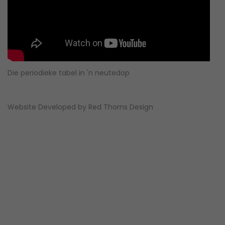
Die periodieke tabel in 'n neutedop
Website Developed by
Red Thorns Design