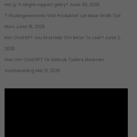
Het jy ‘n slegte rapport gekry?
Junie 30, 2026
7 Studiegewoontes Wat Produktief Lyk Maar Eintlik Tyd
Mors
Junie 18, 2026
Kan ChatGPT Jou Kind Help Om Beter Te Leer?
Junie 2,
2026
Hoe Om ChatGPT Te Gebruik Tydens Eksamen
Voorbereiding
Mei 21, 2026