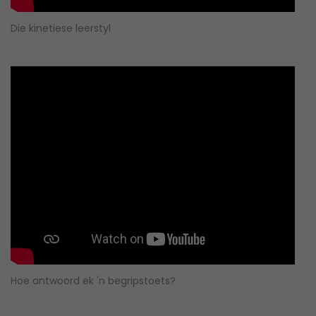
Die kinetiese leerstyl
Hoe antwoord ek 'n begripstoets?