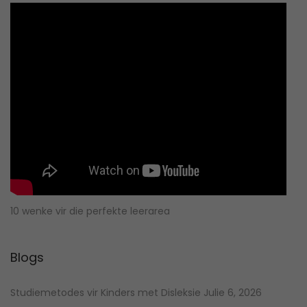
10 wenke vir die perfekte leerarea
Blogs
Studiemetodes vir Kinders met Disleksie
Julie 6, 2026