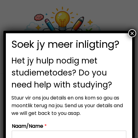
×
0
Soek jy meer inligting?
S
S
k
k
i
i
Het jy hulp nodig met
p
p
studiemetodes? Do you
t
t
need help with studying?
o
o
n
c
Stuur vir ons jou details en ons kom so gou as
a
o
moontlik terug na jou. Send us your details and
v
n
we will get back to you asap.
i
t
Naam/Name
*
g
e
a
n