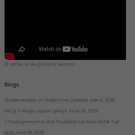
10 wenke vir die perfekte leerarea
Blogs
Studiemetodes vir Kinders met Disleksie
Julie 6, 2026
Het jy ‘n slegte rapport gekry?
Junie 30, 2026
7 Studiegewoontes Wat Produktief Lyk Maar Eintlik Tyd
Mors
Junie 18, 2026