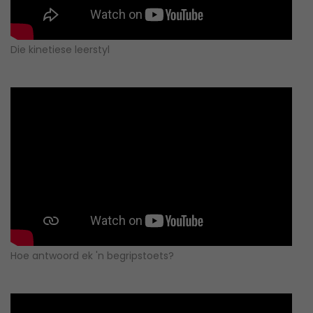
Die kinetiese leerstyl
Hoe antwoord ek 'n begripstoets?