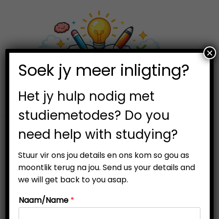
×
0
Soek jy meer inligting?
S
S
k
k
i
i
Het jy hulp nodig met
p
p
studiemetodes? Do you
t
t
need help with studying?
o
o
n
c
Stuur vir ons jou details en ons kom so gou as
a
o
moontlik terug na jou. Send us your details and
v
n
we will get back to you asap.
i
t
Naam/Name
*
g
e
a
n