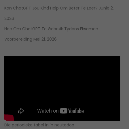
Kan ChatGPT Jou Kind Help Om Beter Te Leer?
Junie 2,
2026
Hoe Om ChatGPT Te Gebruik Tydens Eksamen
Voorbereiding
Mei 21, 2026
Die periodieke tabel in 'n neutedop