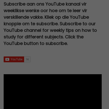
.
a
t
w
s
0
0
Subscribe aan ons YouTube kanaal vir
R
5
c
e
l
p
a
:
,
0
weeklikse wenke oor hoe om te leer vir
2
0
e
i
p
r
s
R
0
.
verskillende vakke. Kliek op die YouTube
0
,
w
s
r
i
:
2
0
knoppie om te subscribe. Subscribe to our
0
0
a
:
i
c
R
7
.
YouTube channel for weekly tips on how to
,
0
s
R
c
e
3
0
study for different subjects. Click the
0
.
:
6
e
i
0
,
YouTube button to subscribe.
0
R
7
w
s
0
0
.
1
9
a
:
,
0
2
,
s
R
0
.
0
0
:
9
0
0
0
R
5
.
,
.
2
,
0
5
0
0
0
0
.
,
.
0
0